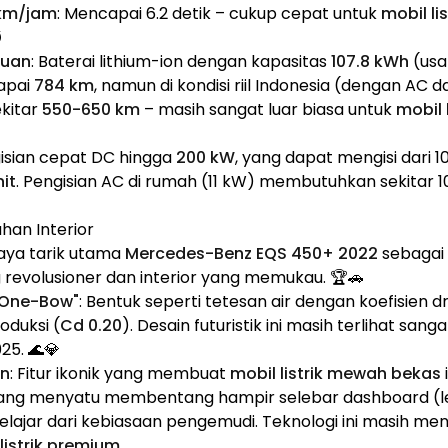
 km/jam
: Mencapai 6.2 detik – cukup cepat untuk
mobil l
️
auan
: Baterai lithium-ion dengan kapasitas
107.8 kWh
(usa
apai
784 km
, namun di kondisi riil Indonesia (dengan AC 
ekitar
550-650 km
– masih sangat luar biasa untuk
mobil 
isian cepat DC hingga
200 kW
, yang dapat mengisi dari 
it
. Pengisian AC di rumah (11 kW) membutuhkan sekitar 10
han Interior
daya tarik utama
Mercedes-Benz EQS 450+ 2022
sebagai
g revolusioner dan interior yang memukau. 🏆🚗
 "One-Bow"
: Bentuk seperti tetesan air dengan koefisien d
oduksi (
Cd 0.20
). Desain futuristik ini masih terlihat sang
25. 🌊💎
en
: Fitur ikonik yang membuat
mobil listrik mewah bekas
i
 yang menyatu membentang hampir selebar dashboard (leb
belajar dari kebiasaan pengemudi. Teknologi ini masih m
 listrik premium
.