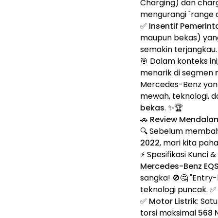
Charging) dan charg
mengurangi "range a
✅
Insentif Pemerint
maupun bekas) yan
semakin terjangkau. 
🎯 Dalam konteks ini
menarik di segmen
Mercedes-Benz yang
mewah, teknologi, da
bekas
. ✨🏆
🚗 Review Mendala
🔍 Sebelum memba
2022
, mari kita pah
⚡ Spesifikasi Kunci 
Mercedes-Benz EQS
sangka! 🚫🤔 "Entry-
teknologi puncak. ✅🔥
✅
Motor Listrik
: Sat
torsi maksimal
568 