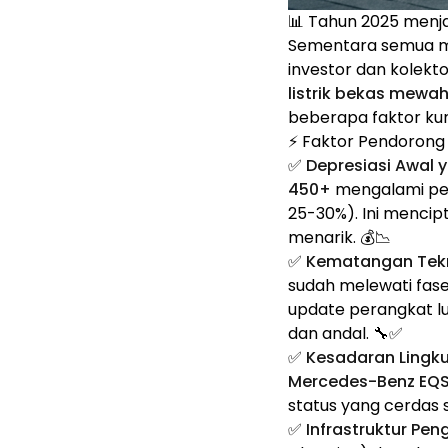
📊 Tahun 2025 menjad
Sementara semua m
investor dan kolekt
listrik bekas mewa
beberapa faktor kun
⚡ Faktor Pendorong 
✅
Depresiasi Awal
450+
mengalami peny
25-30%). Ini menci
menarik. 💰📉
✅
Kematangan Tekn
sudah melewati fase 
update perangkat l
dan andal. 🔧✅
✅
Kesadaran Lingku
Mercedes-Benz EQ
status yang cerdas s
✅
Infrastruktur Pe