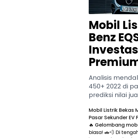
Mobil Li
Benz EQS
Investas
Premium 
Analisis menda
450+ 2022 di pa
prediksi nilai ju
Mobil Listrik Beka
Pasar Sekunder EV 
🔥
Gelombang mobil
biasa! 🚗💨 Di teng