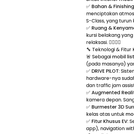
✅
Bahan & Finishin
menciptakan atmosfe
S-Class, yang turun
✅
Ruang & Kenyam
kursi belakang yang
relaksasi. 🧘‍♂️💆‍♂️
🔧 Teknologi & Fitu
🚨 Sebagai
mobil lis
(pada masanya) yang
✅
DRIVE PILOT
: Sist
hardware-nya sudah 
dan traffic jam assi
✅
Augmented Realit
kamera depan. Sanga
✅
Burmester 3D Su
kelas atas untuk
mob
✅
Fitur Khusus EV
: 
app), navigation wi