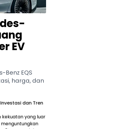
edes-
luang
er EV
es-Benz EQS
asi, harga, dan
Investasi dan Tren
 kekuatan yang luar
dan menguntungkan