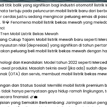
i titik balik yang signifikan bagi
industri otomotif listrik
ata tertuju pada peluncuran
mobil listrik baru
dari berb
or cerdas justru sedang mengincar
peluang emas di pasa
h
. 🎯💎 Fenomena
mobil listrik bekas mewah
yang meledak
ci:
Tren Mobil Listrik Bekas Mewah
 yang Cukup Tajam
:
Mobil listrik mewah baru
seperti
Mer
usutan nilai (depresiasi) yang signifikan di tahun pert
ptakan
peluang beli mobil listrik bekas mewah
dengan har
ologi dan Keandalan
: Model tahun 2022 seperti
Merced
awal produksi. Masalah teknis awal (jika ada) sudah diper
unak (OTA) dan servis, membuat
mobil listrik bekas me
ngan dan Status Sosial
: Memiliki
mobil listrik premium 
S
tidak hanya pernyataan gaya hidup ramah lingkungan, te
ecara finansial. 🌿💼
ngisian yang Semakin Berkembang
: Jaringan stasiun pen