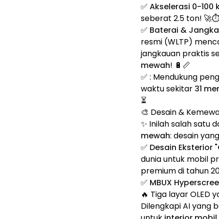
✅
Akselerasi 0-100
seberat 2.5 ton! 🚀⏱
✅
Baterai & Jangk
resmi (WLTP) menc
jangkauan praktis s
mewah
! 🔋📏
✅
: Mendukung peng
waktu sekitar
31 men
⏳
🎨 Desain & Kemewa
✨ Inilah salah satu 
mewah
: desain yan
✅
Desain Eksterior
dunia untuk mobil pr
premium di tahun 20
✅
MBUX Hyperscre
🔥 Tiga layar OLED
Dilengkapi AI yang 
untuk
interior mobil