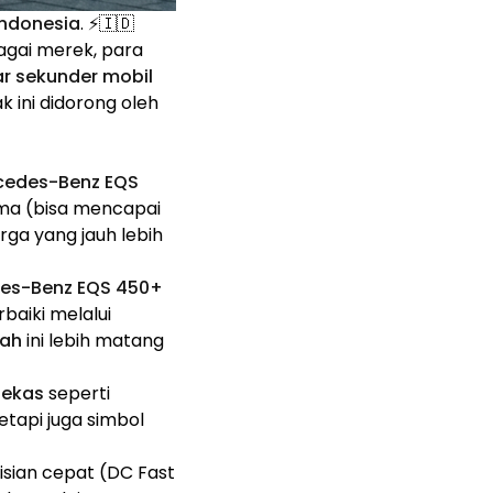
 Indonesia
. ⚡🇮🇩
agai merek, para
r sekunder mobil
 ini didorong oleh
cedes-Benz EQS
ama (bisa mencapai
ga yang jauh lebih
es-Benz EQS 450+
baiki melalui
wah
ini lebih matang
bekas
seperti
tapi juga simbol
gisian cepat (DC Fast