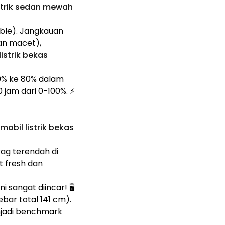
istrik sedan mewah
ble). Jangkauan
dan macet),
listrik bekas
10% ke 80% dalam
 jam dari 0-100%. ⚡
mobil listrik bekas
rag terendah di
at fresh dan
ni sangat diincar! 🖥️
ar total 141 cm).
enjadi benchmark