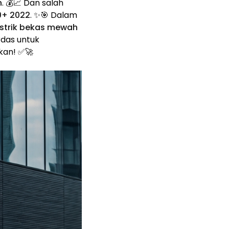
h
. 💰📈 Dan salah
0+ 2022
. ✨🎯 Dalam
listrik bekas mewah
erdas untuk
kan! ✅🚀