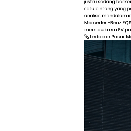
justru sedang berk
satu bintang yang pa
analisis mendalam i
Mercedes-Benz EQS
memasuki era
EV p
🚀 Ledakan Pasar Mo