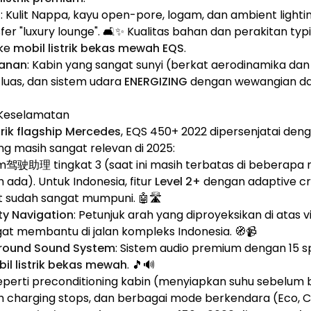
g
: Kulit Nappa, kayu open-pore, logam, dan ambient ligh
r "luxury lounge". 🛋️✨ Kualitas bahan dan perakitan ty
 ke
mobil listrik bekas mewah EQS
.
anan
: Kabin yang sangat sunyi (berkat aerodinamika dan i
 luas, dan sistem udara
ENERGIZING
dengan wewangian d
r Keselamatan
trik flagship Mercedes
, EQS 450+ 2022 dipersenjatai deng
 masih sangat relevan di 2025:
em驾驶助理 tingkat 3 (saat ini masih terbatas di beberapa n
ada). Untuk Indonesia, fitur
Level 2+
dengan adaptive cru
st sudah sangat mumpuni. 🤖🛣️
y Navigation
: Petunjuk arah yang diproyeksikan di atas vi
t membantu di jalan kompleks Indonesia. 🧭📹
rround Sound System
: Sistem audio premium dengan 15 s
il listrik bekas mewah
. 🎵🔊
Seperti preconditioning kabin (menyiapkan suhu sebelum 
th charging stops, dan berbagai mode berkendara (Eco, Co