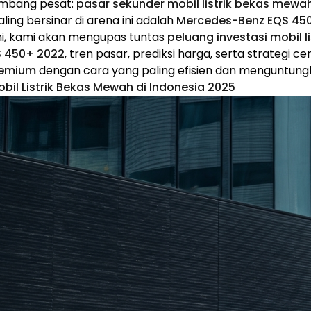
embang pesat:
pasar sekunder mobil listrik bekas mewa
ling bersinar di arena ini adalah
Mercedes-Benz EQS 45
ni, kami akan mengupas tuntas
peluang investasi mobil 
 450+ 2022
, tren pasar, prediksi harga, serta strategi c
remium
dengan cara yang paling efisien dan menguntung
bil Listrik Bekas Mewah di Indonesia 2025