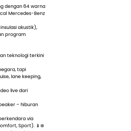
ting dengan 64 warna
pical Mercedes-Benz
nsulasi akustik),
an program
an teknologi terkini
egara, tapi
ise, lane keeping,
deo live dari
peaker – hiburan
berkendara via
mfort, Sport). 📱❄️