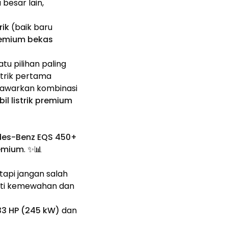
besar lain,
rik
(baik baru
remium bekas
tu pilihan paling
istrik pertama
nawarkan kombinasi
il listrik premium
edes-Benz EQS 450+
emium
. ✨📊
etapi jangan salah
rti kemewahan dan
33 HP (245 kW)
dan