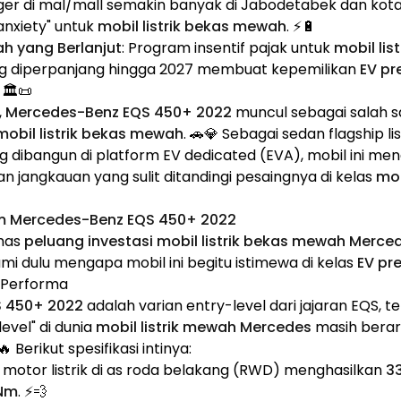
er di mal/mall semakin banyak di Jabodetabek dan kota 
nxiety" untuk
mobil listrik bekas mewah
. ⚡🔋
ah yang Berlanjut
: Program insentif pajak untuk
mobil list
g diperpanjang hingga 2027 membuat kepemilikan
EV p
🏛️📜
,
Mercedes-Benz EQS 450+ 2022
muncul sebagai salah sa
mobil listrik bekas mewah
. 🚗💎 Sebagai sedan flagship l
 dibangun di platform EV dedicated (EVA), mobil ini me
n jangkauan yang sulit ditandingi pesaingnya di kelas
mob
m Mercedes-Benz EQS 450+ 2022
has
peluang investasi mobil listrik bekas mewah Merc
ami dulu mengapa mobil ini begitu istimewa di kelas
EV pr
& Performa
 450+ 2022
adalah varian entry-level dari jajaran EQS, t
level" di dunia
mobil listrik mewah Mercedes
masih bera
 Berikut spesifikasi intinya:
u motor listrik di as roda belakang (RWD) menghasilkan
3
Nm
. ⚡💨