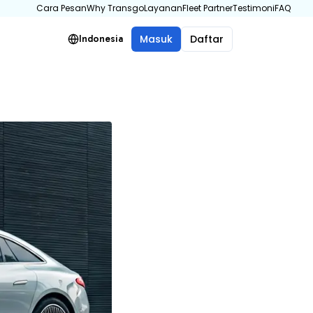
Cara Pesan
Why Transgo
Layanan
Fleet Partner
Testimoni
FAQ
Masuk
Daftar
Indonesia