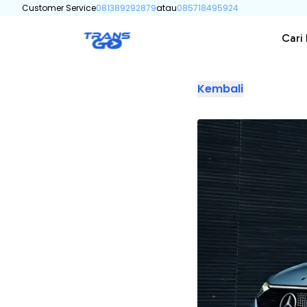
Customer Service
081389292879
atau
085718495924
Cari
Kembali