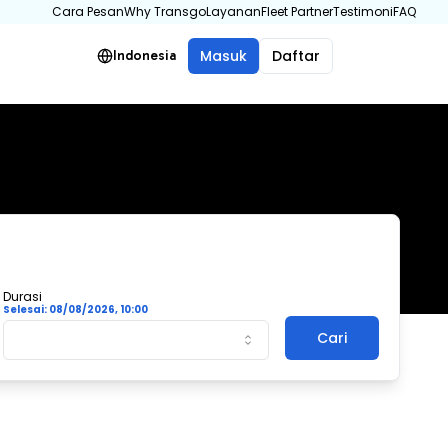
Cara Pesan
Why Transgo
Layanan
Fleet Partner
Testimoni
FAQ
Masuk
Daftar
Indonesia
Durasi
Selesai:
08/08/2026, 10:00
Cari