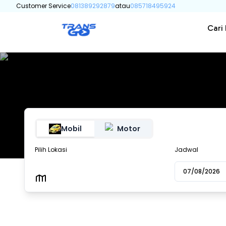
Customer Service
081389292879
atau
085718495924
Cari
Mobil
Motor
Pilihan sewa mobil
Pilih Lokasi
Jadwal
07/08/2026