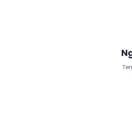
sesuai ketentuan yang berla
Ng
Ten