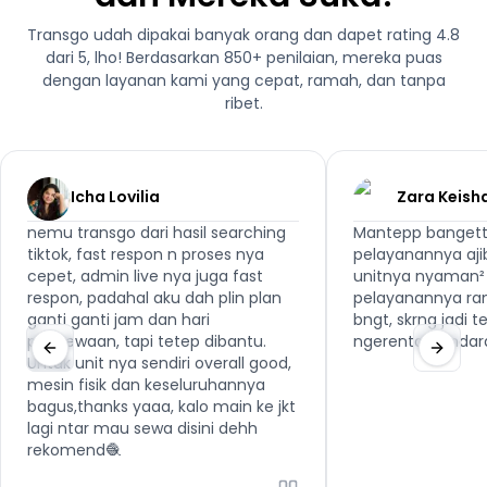
Transgo udah dipakai banyak orang dan dapet rating 4.8
dari 5, lho! Berdasarkan 850+ penilaian, mereka puas
dengan layanan kami yang cepat, ramah, dan tanpa
ribet.
Icha Lovilia
Zara Keish
nemu transgo dari hasil searching
Mantepp bangett
tiktok, fast respon n proses nya
pelayanannya aji
cepet, admin live nya juga fast
unitnya nyaman² 
respon, padahal aku dah plin plan
pelayanannya ra
ganti ganti jam dan hari
bngt, skrng jadi 
penyewaan, tapi tetep dibantu.
ngerental kenda
Untuk unit nya sendiri overall good,
mesin fisik dan keseluruhannya
bagus,thanks yaaa, kalo main ke jkt
lagi ntar mau sewa disini dehh
rekomend🧶