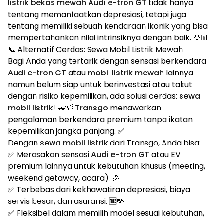
listrik bekas mewah Audi e-tron GT
tidak hanya
tentang memanfaatkan depresiasi, tetapi juga
tentang memiliki sebuah kendaraan ikonik yang bisa
mempertahankan nilai intrinsiknya dengan baik. 💎📊
📞 Alternatif Cerdas: Sewa Mobil Listrik Mewah
Bagi Anda yang tertarik dengan sensasi berkendara
Audi e-tron GT
atau
mobil listrik mewah
lainnya
namun belum siap untuk berinvestasi atau takut
dengan risiko kepemilikan, ada solusi cerdas:
sewa
mobil listrik
! 🚗💡
Transgo
menawarkan
pengalaman berkendara premium tanpa ikatan
kepemilikan jangka panjang. ✅
Dengan
sewa mobil listrik
dari Transgo, Anda bisa:
✅ Merasakan sensasi
Audi e-tron GT
atau EV
premium lainnya untuk kebutuhan khusus (meeting,
weekend getaway, acara). 🎉
✅ Terbebas dari kekhawatiran depresiasi, biaya
servis besar, dan asuransi. 🆓💸
✅ Fleksibel dalam memilih model sesuai kebutuhan,