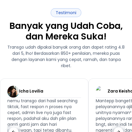
Testimoni
Banyak yang Udah Coba,
dan Mereka Suka!
Transgo udah dipakai banyak orang dan dapet rating 4.8
dari 5, lho! Berdasarkan 850+ penilaian, mereka puas
dengan layanan kami yang cepat, ramah, dan tanpa
ribet.
Icha Lovilia
Zara Keish
nemu transgo dari hasil searching
Mantepp bangett
tiktok, fast respon n proses nya
pelayanannya aji
cepet, admin live nya juga fast
unitnya nyaman² 
respon, padahal aku dah plin plan
pelayanannya ra
ganti ganti jam dan hari
bngt, skrng jadi 
penyewaan, tapi tetep dibantu.
ngerental kenda