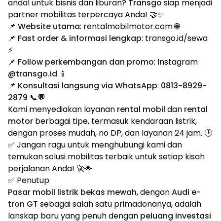
andal untuk bisnis dan liburan?
Transgo
siap menjadi
partner mobilitas terpercaya Anda! 🤝✨
📌
Website utama
:
rentalmobilmotor.com
🌐
📌
Fast order & informasi lengkap
:
transgo.id/sewa
⚡
📌
Follow perkembangan dan promo
: Instagram
@transgo.id
📱
📌
Konsultasi langsung via WhatsApp
:
0813-8929-
2879
📞💬
Kami menyediakan layanan
rental mobil
dan
rental
motor
berbagai tipe, termasuk kendaraan listrik,
dengan proses mudah, no DP, dan layanan 24 jam. 🕒
✅ Jangan ragu untuk menghubungi kami dan
temukan solusi mobilitas terbaik untuk setiap kisah
perjalanan Anda! 🚀🌟
✅ Penutup
Pasar mobil listrik bekas mewah
, dengan
Audi e-
tron GT
sebagai salah satu primadonanya, adalah
lanskap baru yang penuh dengan
peluang investasi