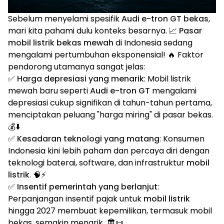
Sebelum menyelami spesifik
Audi e-tron GT bekas
,
mari kita pahami dulu konteks besarnya. 📈
Pasar
mobil listrik bekas mewah
di Indonesia sedang
mengalami pertumbuhan eksponensial! 🔥 Faktor
pendorong utamanya sangat jelas:
✅
Harga depresiasi yang menarik
: Mobil listrik
mewah baru seperti
Audi e-tron GT
mengalami
depresiasi cukup signifikan di tahun-tahun pertama,
menciptakan peluang "harga miring" di pasar bekas.
💰⬇️
✅
Kesadaran teknologi yang matang
: Konsumen
Indonesia kini lebih paham dan percaya diri dengan
teknologi baterai, software, dan infrastruktur
mobil
listrik
. 🧠⚡
✅
Insentif pemerintah yang berlanjut
:
Perpanjangan insentif pajak untuk
mobil listrik
hingga 2027 membuat kepemilikan, termasuk mobil
bekas, semakin menarik. 🏛️📜