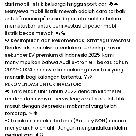
dari
mobil listrik
keluarga hingga sport car. 🔄🚗
Menyewa mobil listrik mewah
adalah cara terbaik
untuk "mencicipi" masa depan otomotif sebelum
memutuskan untuk berinvestasi di
pasar mobil
listrik bekas mewah
. 👅🚀
💎 Kesimpulan dan Rekomendasi Strategi Investasi
Berdasarkan analisis mendalam terhadap
pasar
sekunder EV premium
di Indonesia 2025, kami
menyimpulkan bahwa
Audi e-tron GT bekas tahun
2022-2024
menawarkan
peluang investasi
yang
menarik bagi kalangan tertentu. 🎯💰
REKOMENDASI UNTUK INVESTOR:
🎯
Targetkan unit tahun 2022 dengan kilometer
rendah dan riwayat servis lengkap
. Ini adalah titik
masuk dengan depresiasi maksimal yang telah
terserap. 📉⬆️
🎯
Lakukan inspeksi baterai (Battery SOH) secara
menyeluruh oleh ahli
. Jangan mengandalkan klaim
penjual saja. 🔋🔍