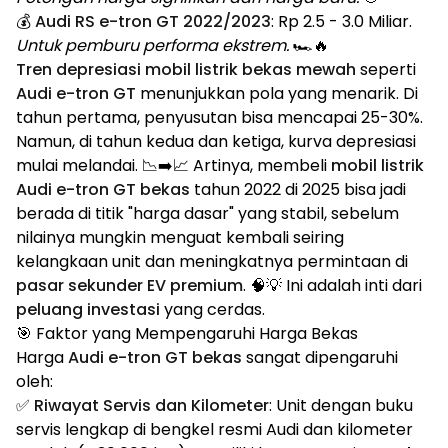
💰
Audi RS e-tron GT 2022/2023
: Rp 2.5 - 3.0 Miliar.
Untuk pemburu performa ekstrem.
🏎️🔥
Tren depresiasi mobil listrik bekas mewah
seperti
Audi e-tron GT
menunjukkan pola yang menarik. Di
tahun pertama, penyusutan bisa mencapai 25-30%.
Namun, di tahun kedua dan ketiga, kurva depresiasi
mulai melandai. 📉➡️📈 Artinya, membeli
mobil listrik
Audi e-tron GT bekas
tahun 2022 di 2025 bisa jadi
berada di titik "harga dasar" yang stabil, sebelum
nilainya mungkin menguat kembali seiring
kelangkaan unit dan meningkatnya permintaan di
pasar sekunder EV premium
. 🧠💡 Ini adalah inti dari
peluang investasi
yang cerdas.
🎯 Faktor yang Mempengaruhi Harga Bekas
Harga
Audi e-tron GT bekas
sangat dipengaruhi
oleh:
✅
Riwayat Servis dan Kilometer
: Unit dengan buku
servis lengkap di bengkel resmi Audi dan kilometer