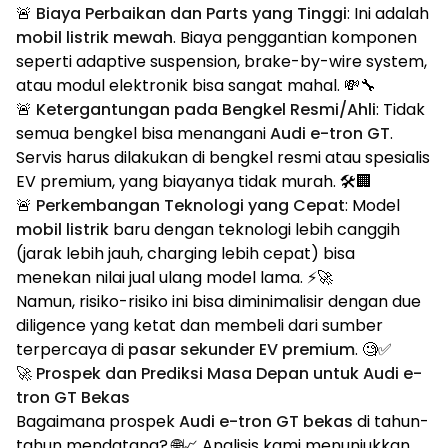
🚨
Biaya Perbaikan dan Parts yang Tinggi
: Ini adalah
mobil listrik mewah
. Biaya penggantian komponen
seperti adaptive suspension, brake-by-wire system,
atau modul elektronik bisa sangat mahal. 💸🔧
🚨
Ketergantungan pada Bengkel Resmi/Ahli
: Tidak
semua bengkel bisa menangani
Audi e-tron GT
.
Servis harus dilakukan di bengkel resmi atau spesialis
EV premium, yang biayanya tidak murah. 🛠️🏢
🚨
Perkembangan Teknologi yang Cepat
: Model
mobil listrik
baru dengan teknologi lebih canggih
(jarak lebih jauh, charging lebih cepat) bisa
menekan nilai jual ulang model lama. ⚡🚀
Namun, risiko-risiko ini bisa diminimalisir dengan due
diligence yang ketat dan membeli dari sumber
terpercaya di
pasar sekunder EV premium
. 🧐✅
🚀 Prospek dan Prediksi Masa Depan untuk Audi e-
tron GT Bekas
Bagaimana prospek
Audi e-tron GT bekas
di tahun-
tahun mendatang? 🌐📈 Analisis kami menunjukkan