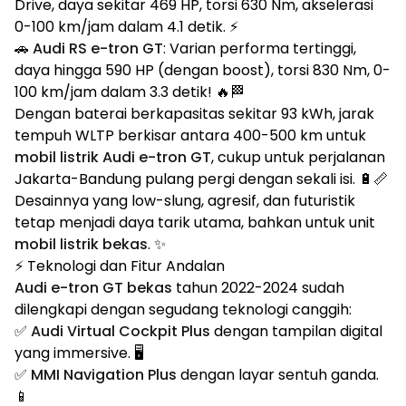
Drive, daya sekitar 469 HP, torsi 630 Nm, akselerasi
0-100 km/jam dalam 4.1 detik. ⚡
🚗
Audi RS e-tron GT
: Varian performa tertinggi,
daya hingga 590 HP (dengan boost), torsi 830 Nm, 0-
100 km/jam dalam 3.3 detik! 🔥🏁
Dengan baterai berkapasitas sekitar 93 kWh, jarak
tempuh WLTP berkisar antara 400-500 km untuk
mobil listrik Audi e-tron GT
, cukup untuk perjalanan
Jakarta-Bandung pulang pergi dengan sekali isi. 🔋📏
Desainnya yang low-slung, agresif, dan futuristik
tetap menjadi daya tarik utama, bahkan untuk unit
mobil listrik bekas
. ✨
⚡ Teknologi dan Fitur Andalan
Audi e-tron GT bekas
tahun 2022-2024 sudah
dilengkapi dengan segudang teknologi canggih:
✅
Audi Virtual Cockpit Plus
dengan tampilan digital
yang immersive. 🖥️
✅
MMI Navigation Plus
dengan layar sentuh ganda.
📱