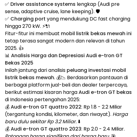
✅
Driver assistance systems
lengkap (Audi pre
sense, adaptive cruise, lane keeping). 🛡️
✅
Charging port
yang mendukung DC fast charging
hingga 270 kW. ⚡🔌
Fitur-fitur ini membuat
mobil listrik bekas mewah
ini
tetap terasa sangat modern dan relevan di tahun
2025. 👍
📊 Analisis Harga dan Depresiasi Audi e-tron GT
Bekas 2025
Inilah jantung dari analisis
peluang investasi mobil
listrik bekas mewah
. 💰📉 Berdasarkan pantauan di
berbagai platform jual-beli dan dealer terpercaya,
berikut estimasi kisaran harga
Audi e-tron GT bekas
di Indonesia pertengahan 2025:
💰
Audi e-tron GT quattro 2022
: Rp 1.8 - 2.2 Miliar
(tergantung kondisi, kilometer, dan riwayat).
Harga
baru dulu sekitar Rp 3.2 Miliar.
⬇️
💰
Audi e-tron GT quattro 2023
: Rp 2.0 - 2.4 Miliar.
Potongan harga signifikan dari harga baru.
🎯