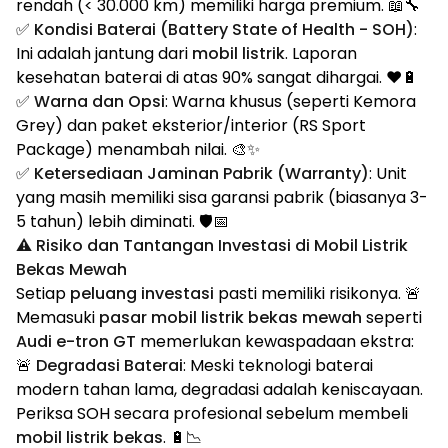
rendah (< 30.000 km) memiliki harga premium. 📖🔧
✅
Kondisi Baterai (Battery State of Health - SOH)
:
Ini adalah jantung dari
mobil listrik
. Laporan
kesehatan baterai di atas 90% sangat dihargai. ❤️🔋
✅
Warna dan Opsi
: Warna khusus (seperti Kemora
Grey) dan paket eksterior/interior (RS Sport
Package) menambah nilai. 🎨✨
✅
Ketersediaan Jaminan Pabrik (Warranty)
: Unit
yang masih memiliki sisa garansi pabrik (biasanya 3-
5 tahun) lebih diminati. 🛡️📅
⚠️ Risiko dan Tantangan Investasi di Mobil Listrik
Bekas Mewah
Setiap
peluang investasi
pasti memiliki risikonya. 🚨
Memasuki
pasar mobil listrik bekas mewah
seperti
Audi e-tron GT
memerlukan kewaspadaan ekstra:
🚨
Degradasi Baterai
: Meski teknologi baterai
modern tahan lama, degradasi adalah keniscayaan.
Periksa SOH secara profesional sebelum membeli
mobil listrik bekas
. 🔋📉