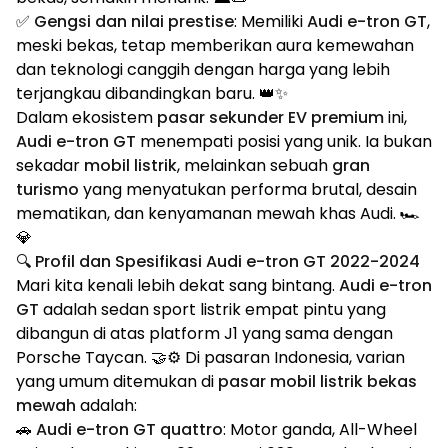
✅
Gengsi dan nilai prestise
: Memiliki
Audi e-tron GT
,
meski bekas, tetap memberikan aura kemewahan
dan teknologi canggih dengan harga yang lebih
terjangkau dibandingkan baru. 👑✨
Dalam ekosistem
pasar sekunder EV premium
ini,
Audi e-tron GT
menempati posisi yang unik. Ia bukan
sekadar
mobil listrik
, melainkan sebuah
gran
turismo
yang menyatukan performa brutal, desain
mematikan, dan kenyamanan mewah khas Audi. 🏎️
💎
🔍 Profil dan Spesifikasi Audi e-tron GT 2022-2024
Mari kita kenali lebih dekat sang bintang.
Audi e-tron
GT
adalah sedan sport listrik empat pintu yang
dibangun di atas platform J1 yang sama dengan
Porsche Taycan. 🤝⚙️ Di pasaran Indonesia, varian
yang umum ditemukan di
pasar mobil listrik bekas
mewah
adalah:
🚗
Audi e-tron GT quattro
: Motor ganda, All-Wheel