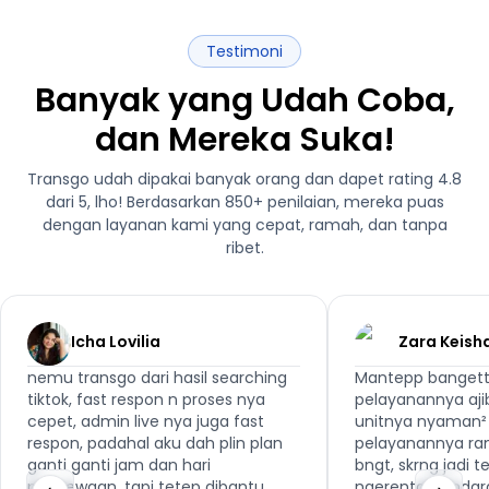
Testimoni
Banyak yang Udah Coba,
dan Mereka Suka!
Transgo udah dipakai banyak orang dan dapet rating 4.8
dari 5, lho! Berdasarkan 850+ penilaian, mereka puas
dengan layanan kami yang cepat, ramah, dan tanpa
ribet.
Icha Lovilia
Zara Keish
nemu transgo dari hasil searching
Mantepp bangett
tiktok, fast respon n proses nya
pelayanannya aji
cepet, admin live nya juga fast
unitnya nyaman² 
respon, padahal aku dah plin plan
pelayanannya ra
ganti ganti jam dan hari
bngt, skrng jadi 
penyewaan, tapi tetep dibantu.
ngerental kenda