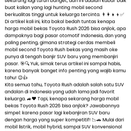
sekarang lagi turun banget, dan ini adalah kabar baik
buat kalian yang lagi hunting mobil second
berkualitas tinggi untuk keluarga tercinta. 👨‍👩‍👧‍👦✅
Di artikel kali ini, kita bakal bedah tuntas kenapa
harga mobil bekas Toyota Rush 2026 bisa anjlok, apa
dampaknya bagi pasar otomotif Indonesia, dan yang
paling penting, gimana strategi cerdas membeli
mobil second Toyota Rush bekas yang masih oke
punya di tengah banjir SUV baru yang membanjiri
pasar. 🎯🔍 Yuk, simak terus artikel ini sampai habis,
karena banyak banget info penting yang wajib kamu
tahu! 😉👍
Kita semua tahu, Toyota Rush adalah salah satu SUV
andalan di Indonesia yang udah lama jadi favorit
keluarga. 🚙❤️ Tapi, kenapa sekarang harga mobil
bekas Toyota Rush 2026 bisa anjlok? Jawabannya
simpel: karena pasar lagi kebanjiran SUV baru
dengan harga yang super kompetitif! 📉🚗 Mulai dari
mobil listrik, mobil hybrid, sampai SUV konvensional