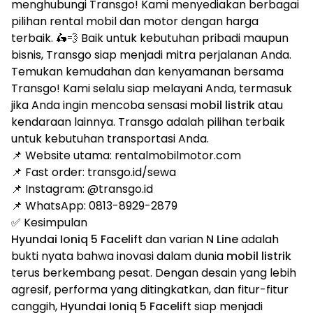
menghubungi Transgo! Kami menyediakan berbagai
pilihan rental mobil dan motor dengan harga
terbaik. 🛵💨 Baik untuk kebutuhan pribadi maupun
bisnis, Transgo siap menjadi mitra perjalanan Anda.
Temukan kemudahan dan kenyamanan bersama
Transgo! Kami selalu siap melayani Anda, termasuk
jika Anda ingin mencoba sensasi
mobil listrik
atau
kendaraan lainnya. Transgo adalah pilihan terbaik
untuk kebutuhan transportasi Anda.
📌 Website utama:
rentalmobilmotor.com
📌 Fast order:
transgo.id/sewa
📌 Instagram:
@transgo.id
📌 WhatsApp:
0813-8929-2879
✅ Kesimpulan
Hyundai Ioniq 5 Facelift
dan varian
N Line
adalah
bukti nyata bahwa inovasi dalam dunia
mobil listrik
terus berkembang pesat. Dengan desain yang lebih
agresif, performa yang ditingkatkan, dan fitur-fitur
canggih,
Hyundai Ioniq 5 Facelift
siap menjadi