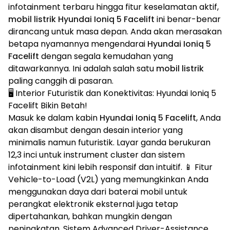
infotainment terbaru hingga fitur keselamatan aktif,
mobil listrik Hyundai Ioniq 5 Facelift
ini benar-benar
dirancang untuk masa depan. Anda akan merasakan
betapa nyamannya mengendarai
Hyundai Ioniq 5
Facelift
dengan segala kemudahan yang
ditawarkannya. Ini adalah salah satu
mobil listrik
paling canggih di pasaran.
🖥️ Interior Futuristik dan Konektivitas: Hyundai Ioniq 5
Facelift Bikin Betah!
Masuk ke dalam kabin
Hyundai Ioniq 5 Facelift
, Anda
akan disambut dengan desain interior yang
minimalis namun futuristik. Layar ganda berukuran
12,3 inci untuk instrument cluster dan sistem
infotainment kini lebih responsif dan intuitif. 📱 Fitur
Vehicle-to-Load (V2L) yang memungkinkan Anda
menggunakan daya dari baterai mobil untuk
perangkat elektronik eksternal juga tetap
dipertahankan, bahkan mungkin dengan
peningkatan. Sistem Advanced Driver-Assistance