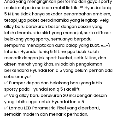
Anda yang menginginkan performa dan gaya sporty
maksimal pada sebuah
mobil listrik
. 🏁 Hyundai Ioniq
5 N Line tidak hanya sekadar penambahan emblem,
tetapi juga paket aerodinamika yang lengkap. Velg
alloy baru berukuran besar dengan desain yang
lebih dinamis, side skirt yang menonjol, serta diffuser
belakang yang sporty, semuanya berpadu
sempurna menciptakan aura balap yang kuat. 🏎️💨
Interior
Hyundai Ioniq 5 N Line
juga tidak kalah
menarik dengan jok sport bucket, setir N Line, dan
aksen merah yang khas. Ini adalah pengalaman
berkendara
Hyundai Ioniq 5
yang belum pernah ada
sebelumnya!
✅ Bumper depan dan belakang baru yang lebih
sporty pada
Hyundai Ioniq 5 Facelift
.
✅ Velg alloy baru berukuran 20 inci dengan desain
yang lebih segar untuk
Hyundai Ioniq 5
.
✅ Lampu LED Parametric Pixel yang diperbarui,
semakin modern dan menarik perhatian.