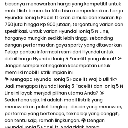
biasanya menawarkan harga yang kompetitif untuk
mobil listrik
mereka. Kita bisa memperkirakan harga
Hyundai Ioniq 5 Facelift
akan dimulai dari kisaran Rp
750 juta hingga Rp 900 jutaan, tergantung varian dan
spesifikasi. Untuk varian
Hyundai Ioniq 5 N Line
,
harganya mungkin sedikit lebih tinggi, sebanding
dengan performa dan gaya sporty yang ditawarkan.
Tetap pantau informasi resmi dari Hyundai untuk
detail harga
Hyundai Ioniq 5 Facelift
yang akurat! 🎯
Jangan sampai ketinggalan kesempatan untuk
memiliki
mobil listrik
impian ini.
🌟 Mengapa Hyundai Ioniq 5 Facelift Wajib Dilirik?
Jadi, mengapa
Hyundai Ioniq 5 Facelift
dan
Ioniq 5 N
Line
ini layak menjadi pilihan utama Anda? 🤔
Sederhana saja. Ini adalah
mobil listrik
yang
menawarkan paket lengkap: desain yang menawan,
performa yang bertenaga, teknologi yang canggih,
dan tentu saja, ramah lingkungan. 🌍 Dengan
Hyundai Ioniq 5 Facelift
, Anda tidak hanya