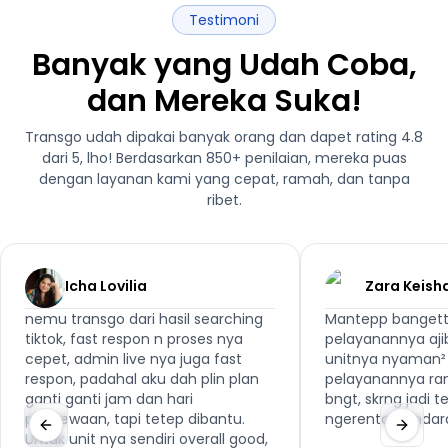
Testimoni
Banyak yang Udah Coba,
dan Mereka Suka!
Transgo udah dipakai banyak orang dan dapet rating 4.8
dari 5, lho! Berdasarkan 850+ penilaian, mereka puas
dengan layanan kami yang cepat, ramah, dan tanpa
ribet.
Icha Lovilia
Zara Keish
nemu transgo dari hasil searching
Mantepp bangett
tiktok, fast respon n proses nya
pelayanannya aji
cepet, admin live nya juga fast
unitnya nyaman² 
respon, padahal aku dah plin plan
pelayanannya ra
ganti ganti jam dan hari
bngt, skrng jadi 
penyewaan, tapi tetep dibantu.
ngerental kenda
Untuk unit nya sendiri overall good,