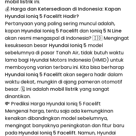
mobil listrik
ini.
💰 Harga dan Ketersediaan di Indonesia: Kapan
Hyundai Ioniq 5 Facelift Hadir?
Pertanyaan yang paling sering muncul adalah,
kapan
Hyundai Ioniq 5 Facelift
dan
Ioniq 5 N Line
akan resmi mengaspal di Indonesia? 🇮🇩 Mengingat
kesuksesan besar
Hyundai Ioniq 5
model
sebelumnya di pasar Tanah Air, tidak butuh waktu
lama bagi Hyundai Motors Indonesia (HMID) untuk
memboyong varian terbaru ini. Kita bisa berharap
Hyundai Ioniq 5 Facelift
akan segera hadir dalam
waktu dekat, mungkin di ajang pameran otomotif
besar. 🗓️ Ini adalah
mobil listrik
yang sangat
dinantikan.
💸 Prediksi Harga Hyundai Ioniq 5 Facelift
Mengenai harga, tentu saja ada kemungkinan
kenaikan dibandingkan model sebelumnya,
mengingat banyaknya peningkatan dan fitur baru
pada
Hyundai Ioniq 5 Facelift
. Namun, Hyundai