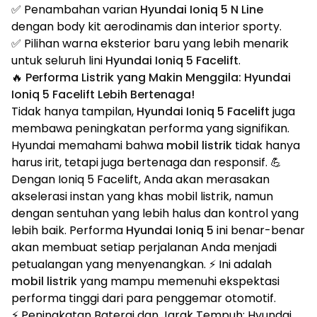
✅ Penambahan varian
Hyundai Ioniq 5 N Line
dengan body kit aerodinamis dan interior sporty.
✅ Pilihan warna eksterior baru yang lebih menarik
untuk seluruh lini
Hyundai Ioniq 5 Facelift
.
🔥 Performa Listrik yang Makin Menggila: Hyundai
Ioniq 5 Facelift Lebih Bertenaga!
Tidak hanya tampilan,
Hyundai Ioniq 5 Facelift
juga
membawa peningkatan performa yang signifikan.
Hyundai memahami bahwa
mobil listrik
tidak hanya
harus irit, tetapi juga bertenaga dan responsif. 💪
Dengan Ioniq 5 Facelift, Anda akan merasakan
akselerasi instan yang khas mobil listrik, namun
dengan sentuhan yang lebih halus dan kontrol yang
lebih baik. Performa
Hyundai Ioniq 5
ini benar-benar
akan membuat setiap perjalanan Anda menjadi
petualangan yang menyenangkan. ⚡ Ini adalah
mobil listrik
yang mampu memenuhi ekspektasi
performa tinggi dari para penggemar otomotif.
⚡ Peningkatan Baterai dan Jarak Tempuh: Hyundai