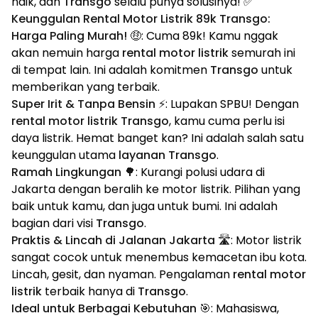
naik, dan
Transgo
selalu punya solusinya! ✅
Keunggulan Rental Motor Listrik 89k Transgo:
Harga Paling Murah! 🤑
: Cuma 89k! Kamu nggak
akan nemuin harga
rental motor listrik
semurah ini
di tempat lain. Ini adalah komitmen
Transgo
untuk
memberikan yang terbaik.
Super Irit & Tanpa Bensin ⚡
: Lupakan SPBU! Dengan
rental motor listrik Transgo
, kamu cuma perlu isi
daya listrik. Hemat banget kan? Ini adalah salah satu
keunggulan utama
layanan Transgo
.
Ramah Lingkungan 🌳
: Kurangi polusi udara di
Jakarta dengan beralih ke motor listrik. Pilihan yang
baik untuk kamu, dan juga untuk bumi. Ini adalah
bagian dari visi
Transgo
.
Praktis & Lincah di Jalanan Jakarta 🛣️
: Motor listrik
sangat cocok untuk menembus kemacetan ibu kota.
Lincah, gesit, dan nyaman. Pengalaman
rental motor
listrik
terbaik hanya di
Transgo
.
Ideal untuk Berbagai Kebutuhan 🎯
: Mahasiswa,