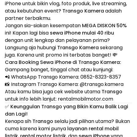
iPhone untuk bikin vlog, foto produk, live streaming,
atau kebutuhan event?
Transgo Kamera
adalah
partner terbaikmu.
Jangan sia-siakan kesempatan
MEGA DISKON 50%
ini! Kapan lagi bisa
sewa iPhone mulai 40 ribu
dengan unit lengkap dan pelayanan prima?
Langsung aja hubungi
Transgo Kamera
sekarang
juga. Karena unit promo ini terbatas banget! 💸
Cara Booking Sewa iPhone di Transgo Kamera:
Gampang banget, tinggal chat atau kunjungi:
📲 WhatsApp Transgo Kamera:
0852-8323-8357
📸 Instagram Transgo Kamera:
@transgo.kamera
Atau kamu bisa juga cek website utama
Transgo
untuk info lebih lanjut:
rentalmobilmotor.com
✅ Keunggulan Transgo yang Bikin Kamu Balik Lagi
dan Lagi!
Kenapa sih
Transgo
selalu jadi pilihan utama? Bukan
cuma karena kami punya
layanan rental mobil
listrik
,
rental motor listrik
, dan
sewa iPhone
yang