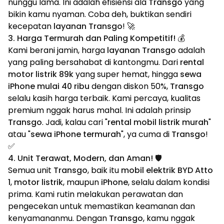
nunggu lama. Ini adalah efisiensi ala
Transgo
yang
bikin kamu nyaman. Coba deh, buktikan sendiri
kecepatan
layanan Transgo
! 🚀
3. Harga Termurah dan Paling Kompetitif! 💰
Kami berani jamin, harga
layanan Transgo
adalah
yang paling bersahabat di kantongmu. Dari
rental
motor listrik 89k
yang super hemat, hingga
sewa
iPhone mulai 40 ribu
dengan diskon 50%,
Transgo
selalu kasih harga terbaik. Kami percaya, kualitas
premium nggak harus mahal. Ini adalah prinsip
Transgo
. Jadi, kalau cari "
rental mobil listrik murah
"
atau "
sewa iPhone termurah
", ya cuma di
Transgo
!
✅
4. Unit Terawat, Modern, dan Aman! 🛡️
Semua unit
Transgo
, baik itu
mobil elektrik BYD Atto
1
,
motor listrik
, maupun
iPhone
, selalu dalam kondisi
prima. Kami rutin melakukan perawatan dan
pengecekan untuk memastikan keamanan dan
kenyamananmu. Dengan
Transgo
, kamu nggak