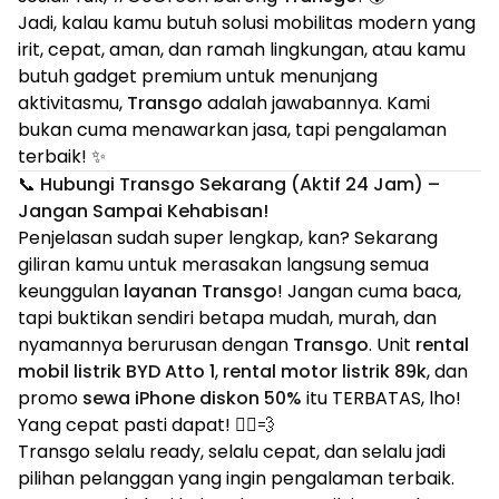
Jadi, kalau kamu butuh solusi mobilitas modern yang
irit, cepat, aman, dan ramah lingkungan, atau kamu
butuh gadget premium untuk menunjang
aktivitasmu,
Transgo
adalah jawabannya. Kami
bukan cuma menawarkan jasa, tapi pengalaman
terbaik! ✨
📞 Hubungi Transgo Sekarang (Aktif 24 Jam) –
Jangan Sampai Kehabisan!
Penjelasan sudah super lengkap, kan? Sekarang
giliran kamu untuk merasakan langsung semua
keunggulan
layanan Transgo
! Jangan cuma baca,
tapi buktikan sendiri betapa mudah, murah, dan
nyamannya berurusan dengan
Transgo
. Unit
rental
mobil listrik BYD Atto 1
,
rental motor listrik 89k
, dan
promo
sewa iPhone diskon 50%
itu TERBATAS, lho!
Yang cepat pasti dapat! 🏃‍♀️💨
Transgo selalu ready, selalu cepat, dan selalu jadi
pilihan pelanggan yang ingin pengalaman terbaik.