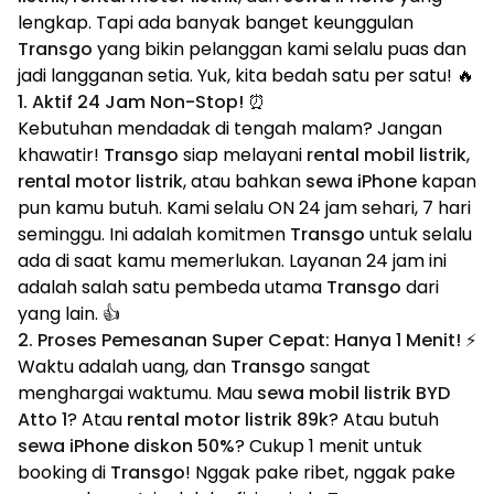
lengkap. Tapi ada banyak banget keunggulan
Transgo
yang bikin pelanggan kami selalu puas dan
jadi langganan setia. Yuk, kita bedah satu per satu! 🔥
1. Aktif 24 Jam Non-Stop! ⏰
Kebutuhan mendadak di tengah malam? Jangan
khawatir!
Transgo
siap melayani
rental mobil listrik
,
rental motor listrik
, atau bahkan
sewa iPhone
kapan
pun kamu butuh. Kami selalu ON 24 jam sehari, 7 hari
seminggu. Ini adalah komitmen
Transgo
untuk selalu
ada di saat kamu memerlukan. Layanan 24 jam ini
adalah salah satu pembeda utama
Transgo
dari
yang lain. 👍
2. Proses Pemesanan Super Cepat: Hanya 1 Menit! ⚡
Waktu adalah uang, dan
Transgo
sangat
menghargai waktumu. Mau
sewa mobil listrik BYD
Atto 1
? Atau
rental motor listrik 89k
? Atau butuh
sewa iPhone diskon 50%
? Cukup 1 menit untuk
booking di
Transgo
! Nggak pake ribet, nggak pake