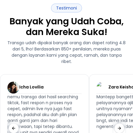
Testimoni
Banyak yang Udah Coba,
dan Mereka Suka!
Transgo udah dipakai banyak orang dan dapet rating 4.8
dari 5, lho! Berdasarkan 850+ penilaian, mereka puas
dengan layanan kami yang cepat, ramah, dan tanpa
ribet.
Icha Lovilia
Zara Keish
nemu transgo dari hasil searching
Mantepp bangett
tiktok, fast respon n proses nya
pelayanannya aji
cepet, admin live nya juga fast
unitnya nyaman² 
respon, padahal aku dah plin plan
pelayanannya ra
ganti ganti jam dan hari
bngt, skrng jadi 
penyewaan, tapi tetep dibantu.
ngerental kenda
Untuk unit nya sendiri overall good,