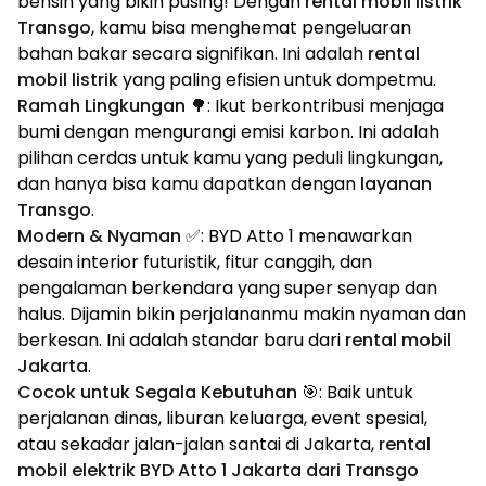
bensin yang bikin pusing! Dengan
rental mobil listrik
Transgo
, kamu bisa menghemat pengeluaran
bahan bakar secara signifikan. Ini adalah
rental
mobil listrik
yang paling efisien untuk dompetmu.
Ramah Lingkungan 🌳
: Ikut berkontribusi menjaga
bumi dengan mengurangi emisi karbon. Ini adalah
pilihan cerdas untuk kamu yang peduli lingkungan,
dan hanya bisa kamu dapatkan dengan
layanan
Transgo
.
Modern & Nyaman ✅
: BYD Atto 1 menawarkan
desain interior futuristik, fitur canggih, dan
pengalaman berkendara yang super senyap dan
halus. Dijamin bikin perjalananmu makin nyaman dan
berkesan. Ini adalah standar baru dari
rental mobil
Jakarta
.
Cocok untuk Segala Kebutuhan 🎯
: Baik untuk
perjalanan dinas, liburan keluarga, event spesial,
atau sekadar jalan-jalan santai di Jakarta,
rental
mobil elektrik BYD Atto 1 Jakarta dari Transgo