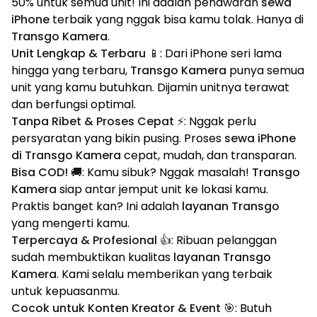
50% untuk semua unit! Ini adalah penawaran
sewa
iPhone
terbaik yang nggak bisa kamu tolak. Hanya di
Transgo Kamera
.
Unit Lengkap & Terbaru 📱
: Dari iPhone seri lama
hingga yang terbaru,
Transgo Kamera
punya semua
unit yang kamu butuhkan. Dijamin unitnya terawat
dan berfungsi optimal.
Tanpa Ribet & Proses Cepat ⚡
: Nggak perlu
persyaratan yang bikin pusing. Proses
sewa iPhone
di Transgo Kamera
cepat, mudah, dan transparan.
Bisa COD! 🚚
: Kamu sibuk? Nggak masalah!
Transgo
Kamera
siap antar jemput unit ke lokasi kamu.
Praktis banget kan? Ini adalah
layanan Transgo
yang mengerti kamu.
Terpercaya & Profesional 👍
: Ribuan pelanggan
sudah membuktikan kualitas
layanan Transgo
Kamera
. Kami selalu memberikan yang terbaik
untuk kepuasanmu.
Cocok untuk Konten Kreator & Event 🎯
: Butuh