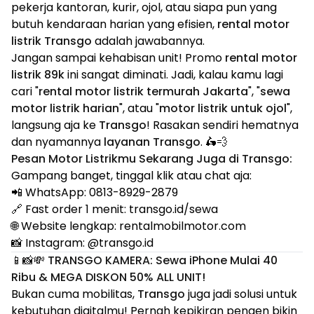
pekerja kantoran, kurir, ojol, atau siapa pun yang
butuh kendaraan harian yang efisien,
rental motor
listrik Transgo
adalah jawabannya.
Jangan sampai kehabisan unit! Promo
rental motor
listrik 89k
ini sangat diminati. Jadi, kalau kamu lagi
cari "
rental motor listrik termurah Jakarta
", "
sewa
motor listrik harian
", atau "
motor listrik untuk ojol
",
langsung aja ke
Transgo
! Rasakan sendiri hematnya
dan nyamannya
layanan Transgo
. 🛵💨
Pesan Motor Listrikmu Sekarang Juga di Transgo:
Gampang banget, tinggal klik atau chat aja:
📲 WhatsApp:
0813-8929-2879
🔗 Fast order 1 menit:
transgo.id/sewa
🌐 Website lengkap:
rentalmobilmotor.com
📸 Instagram:
@transgo.id
📱📸💸 TRANSGO KAMERA: Sewa iPhone Mulai 40
Ribu & MEGA DISKON 50% ALL UNIT!
Bukan cuma mobilitas,
Transgo
juga jadi solusi untuk
kebutuhan digitalmu! Pernah kepikiran pengen bikin