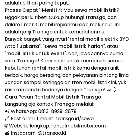
adalah pilihan paling tepat.
Proses Cepat 1 Menit! ⚡
: Mau
sewa mobil listrik
?
Nggak perlu ribet! Cukup hubungi
Transgo
, dan
dalam 1 menit, mobil impianmu siap meluncur. Ini
adalah janji
Transgo
untuk kemudahanmu.
Banyak banget yang nyari "
rental mobil elektrik BYD
Atto 1 Jakarta
", "
sewa mobil listrik harian
", atau
"
mobil listrik untuk event
". Nah, jawabannya cuma
satu:
Transgo
! Kami hadir untuk memenuhi semua
kebutuhan
rental mobil listrik
kamu dengan unit
terbaik, harga bersaing, dan pelayanan bintang lima.
Jangan sampai ketinggalan tren mobil listrik ini, yuk
rasakan sendiri bedanya dengan
Transgo
! 🚗💨
Cara Pesan Rental Mobil Listrik Transgo:
Langsung aja kontak
Transgo
melalui:
📲 WhatsApp:
0813-8929-2879
🔗 Fast order 1 menit:
transgo.id/sewa
🌐 Website lengkap:
rentalmobilmotor.com
📸 Instagram:
@transgo.id