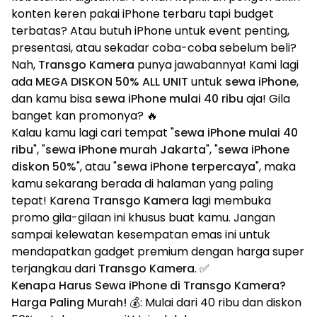
konten keren pakai iPhone terbaru tapi budget
terbatas? Atau butuh iPhone untuk event penting,
presentasi, atau sekadar coba-coba sebelum beli?
Nah,
Transgo Kamera
punya jawabannya! Kami lagi
ada
MEGA DISKON 50% ALL UNIT
untuk
sewa iPhone
,
dan kamu bisa
sewa iPhone mulai 40 ribu
aja! Gila
banget kan promonya? 🔥
Kalau kamu lagi cari tempat "
sewa iPhone mulai 40
ribu
", "
sewa iPhone murah Jakarta
", "
sewa iPhone
diskon 50%
", atau "
sewa iPhone terpercaya
", maka
kamu sekarang berada di halaman yang paling
tepat! Karena
Transgo Kamera
lagi membuka
promo gila-gilaan ini khusus buat kamu. Jangan
sampai kelewatan kesempatan emas ini untuk
mendapatkan gadget premium dengan harga super
terjangkau dari
Transgo Kamera
. ✅
Kenapa Harus Sewa iPhone di Transgo Kamera?
Harga Paling Murah! 💰
: Mulai dari 40 ribu dan diskon