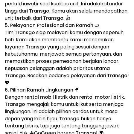
perlu khawatir soal kualitas unit. Ini adalah standar
tinggi dari
Transgo
. Kamu akan selalu mendapatkan
unit terbaik dari
Transgo
. 👍
5. Pelayanan Profesional dan Ramah 🤝
Tim
Transgo
siap melayani kamu dengan sepenuh
hati. Kami akan membantu kamu menemukan
layanan Transgo
yang paling sesuai dengan
kebutuhanmu, menjawab semua pertanyaan, dan
memastikan proses pemesanan berjalan lancar.
Kepuasan pelanggan adalah prioritas utama
Transgo
. Rasakan bedanya pelayanan dari
Transgo
!
💖
6. Pilihan Ramah Lingkungan 🌳
Dengan
rental mobil listrik
dan
rental motor listrik
,
Transgo
mengajak kamu untuk ikut serta menjaga
lingkungan. Ini adalah pilihan cerdas untuk masa
depan yang lebih hijau.
Transgo
bukan hanya
tentang bisnis, tapi juga tentang tanggung jawab
sosial. Yuk, #GoGreen bareng
Transgo
! 🌍