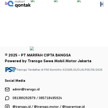
© 2025 - PT MARIFAH CIPTA BANGSA
Powered by Transgo Sewa Mobil Motor Jakarta
Transgo Terdaftar di PSE Kominfo: 023185.01/DJAI.PSE/05/2026
Sosial Media
admin@transgo.id
081389292879 / 085718495924
@transgo.id / @transgo.motor / @toprentcar.id