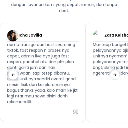
dengan layanan kami yang cepat, ramah, dan tanpa
ribet.
Icha Lovilia
Zara Keish
nemu transgo dari hasil searching
Mantepp bangett
tiktok, fast respon n proses nya
pelayanannya aji
cepet, admin live nya juga fast
unitnya nyaman² 
respon, padahal aku dah plin plan
pelayanannya ra
ganti ganti jam dan hari
bngt, skrng jadi 
penyewaan, tapi tetep dibantu.
ngerental kenda
Untuk unit nya sendiri overall good,
mesin fisik dan keseluruhannya
bagus,thanks yaaa, kalo main ke jkt
lagi ntar mau sewa disini dehh
rekomend🧶