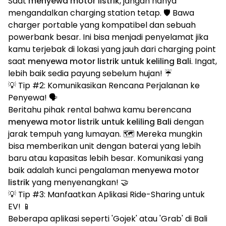
Saat
menyewa motor listrik
, jangan hanya
mengandalkan charging station tetap. 🛡️ Bawa
charger portable yang kompatibel dan sebuah
powerbank besar. Ini bisa menjadi penyelamat jika
kamu terjebak di lokasi yang jauh dari charging point
saat
menyewa motor listrik untuk keliling Bali
. Ingat,
lebih baik sedia payung sebelum hujan! ☔
💡 Tip #2: Komunikasikan Rencana Perjalanan ke
Penyewa! 🗣️
Beritahu pihak rental bahwa kamu berencana
menyewa motor listrik untuk keliling Bali
dengan
jarak tempuh yang lumayan. 🗺️ Mereka mungkin
bisa memberikan unit dengan baterai yang lebih
baru atau kapasitas lebih besar. Komunikasi yang
baik adalah kunci pengalaman
menyewa motor
listrik
yang menyenangkan! 🤝
💡 Tip #3: Manfaatkan Aplikasi Ride-Sharing untuk
EV! 📱
Beberapa aplikasi seperti 'Gojek' atau 'Grab' di Bali