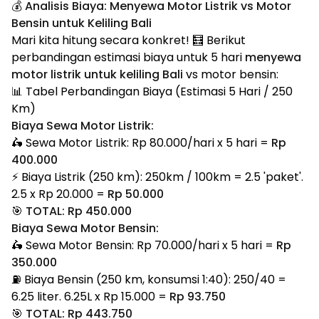
💰 Analisis Biaya: Menyewa Motor Listrik vs Motor
Bensin untuk Keliling Bali
Mari kita hitung secara konkret! 🧮 Berikut
perbandingan estimasi biaya untuk 5 hari
menyewa
motor listrik untuk keliling Bali
vs motor bensin:
📊 Tabel Perbandingan Biaya (Estimasi 5 Hari / 250
Km)
Biaya Sewa Motor Listrik:
🛵 Sewa Motor Listrik: Rp 80.000/hari x 5 hari =
Rp
400.000
⚡ Biaya Listrik (250 km): 250km / 100km = 2.5 'paket'.
2.5 x Rp 20.000 =
Rp 50.000
🎯
TOTAL: Rp 450.000
Biaya Sewa Motor Bensin:
🛵 Sewa Motor Bensin: Rp 70.000/hari x 5 hari =
Rp
350.000
⛽ Biaya Bensin (250 km, konsumsi 1:40): 250/40 =
6.25 liter. 6.25L x Rp 15.000 =
Rp 93.750
🎯
TOTAL: Rp 443.750