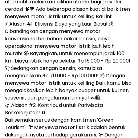
alternatif, melainkan pilihan utama bagi traveler
cerdas! 🧠💚 Ada beberapa alasan kuat di balik tren
menyewa motor listrik untuk keliling Bali
ini:
⚡ Alasan #1: Efisiensi Biaya yang Luar Biasa! 💰
Dibandingkan dengan
menyewa motor
konvensional berbahan bakar bensin, biaya
operasional
menyewa motor listrik
jauh lebih
murah! 🤑 Bayangkan, untuk menempuh jarak 100
km, biaya listrik hanya sekitar Rp 15.000 - Rp 20.000!
🚀 Sedangkan dengan bensin, kamu bisa
menghabiskan Rp 70.000 - Rp 100.000! 🤯 Dengan
menyewa motor listrik untuk keliling Bali
, kamu bisa
mengalokasikan lebih banyak budget untuk kuliner,
souvenir, dan pengalaman lainnya! 🍛🛍️
🌿 Alasan #2: Kontribusi untuk Pariwisata
Berkelanjutan! ♻️
Bali semakin serius dengan komitmen 'Green
Tourism'! 🌴
Menyewa motor listrik
adalah bentuk
dukungan nyata terhadap gerakan ini. 🎯 Dengan