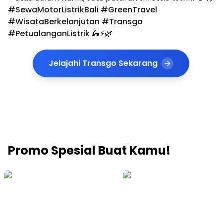
#SewaMotorListrikBali #GreenTravel
#WisataBerkelanjutan #Transgo
#PetualanganListrik
🛵⚡🌿
Jelajahi Transgo Sekarang
Promo Spesial Buat Kamu!