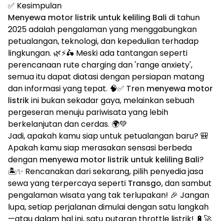
✅ Kesimpulan
Menyewa motor listrik untuk keliling Bali
di tahun
2025 adalah pengalaman yang menggabungkan
petualangan, teknologi, dan kepedulian terhadap
lingkungan. 🌿⚡🛵 Meski ada tantangan seperti
perencanaan rute charging dan 'range anxiety',
semua itu dapat diatasi dengan persiapan matang
dan informasi yang tepat. 🧠✅ Tren
menyewa motor
listrik
ini bukan sekadar gaya, melainkan sebuah
pergeseran menuju pariwisata yang lebih
berkelanjutan dan cerdas. 🌍💚
Jadi, apakah kamu siap untuk petualangan baru? 🎒
Apakah kamu siap merasakan sensasi berbeda
dengan
menyewa motor listrik untuk keliling Bali
?
🏝️✨ Rencanakan dari sekarang, pilih penyedia jasa
sewa yang terpercaya seperti
Transgo
, dan sambut
pengalaman wisata yang tak terlupakan! 🎉 Jangan
lupa, setiap perjalanan dimulai dengan satu langkah
—atau dalam hal ini, satu putaran throttle listrik! 🔋🚀