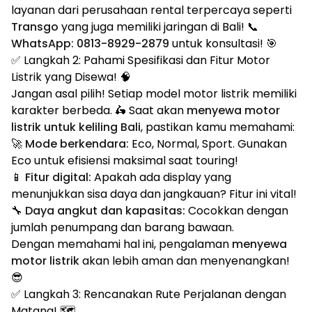
layanan dari perusahaan rental terpercaya seperti
Transgo
yang juga memiliki jaringan di Bali! 📞
WhatsApp: 0813-8929-2879
untuk konsultasi! 🎯
✅ Langkah 2: Pahami Spesifikasi dan Fitur Motor
Listrik yang Disewa! 🧠
Jangan asal pilih! Setiap model motor listrik memiliki
karakter berbeda. 🛵 Saat akan
menyewa motor
listrik untuk keliling Bali
, pastikan kamu memahami:
🚀
Mode berkendara:
Eco, Normal, Sport. Gunakan
Eco untuk efisiensi maksimal saat touring!
📱
Fitur digital:
Apakah ada display yang
menunjukkan sisa daya dan jangkauan? Fitur ini vital!
🔧
Daya angkut dan kapasitas:
Cocokkan dengan
jumlah penumpang dan barang bawaan.
Dengan memahami hal ini, pengalaman
menyewa
motor listrik
akan lebih aman dan menyenangkan!
😎
✅ Langkah 3: Rencanakan Rute Perjalanan dengan
Matang! 🗺️