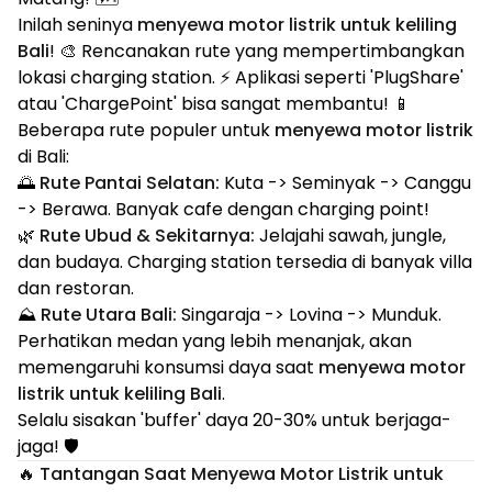
Inilah seninya
menyewa motor listrik untuk keliling
Bali
! 🎨 Rencanakan rute yang mempertimbangkan
lokasi charging station. ⚡ Aplikasi seperti 'PlugShare'
atau 'ChargePoint' bisa sangat membantu! 📱
Beberapa rute populer untuk
menyewa motor listrik
di Bali:
🌅
Rute Pantai Selatan:
Kuta -> Seminyak -> Canggu
-> Berawa. Banyak cafe dengan charging point!
🌿
Rute Ubud & Sekitarnya:
Jelajahi sawah, jungle,
dan budaya. Charging station tersedia di banyak villa
dan restoran.
⛰️
Rute Utara Bali:
Singaraja -> Lovina -> Munduk.
Perhatikan medan yang lebih menanjak, akan
memengaruhi konsumsi daya saat
menyewa motor
listrik untuk keliling Bali
.
Selalu sisakan 'buffer' daya 20-30% untuk berjaga-
jaga! 🛡️
🔥 Tantangan Saat Menyewa Motor Listrik untuk