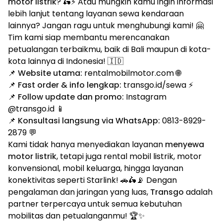
motor listrik
? 🛵⚡ Atau mungkin kamu ingin informasi
lebih lanjut tentang layanan sewa kendaraan
lainnya? Jangan ragu untuk menghubungi kami! 🤗
Tim kami siap membantu merencanakan
petualangan terbaikmu, baik di Bali maupun di kota-
kota lainnya di Indonesia! 🇮🇩
📌
Website utama:
rentalmobilmotor.com 🌐
📌
Fast order & info lengkap:
transgo.id/sewa ⚡
📌
Follow update dan promo:
Instagram
@transgo.id 📱
📌
Konsultasi langsung via WhatsApp:
0813-8929-
2879 💬
Kami tidak hanya menyediakan layanan
menyewa
motor listrik
, tetapi juga rental mobil listrik, motor
konvensional, mobil keluarga, hingga layanan
konektivitas seperti Starlink! 🚗🛵📡 Dengan
pengalaman dan jaringan yang luas,
Transgo
adalah
partner terpercaya untuk semua kebutuhan
mobilitas dan petualanganmu! 🏆✨