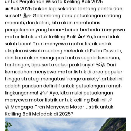
untuk Perjalanan Wisata Keliling Bali 2025
🔥
Bali 2025
bukan lagi sekadar tentang pantai dan
sunset! 🏝️✨ Gelombang baru petualangan sedang
menanti, dan kali ini, kita akan membahas
pengalaman yang benar-benar berbeda:
menyewa
motor listrik untuk keliling Bali
! 🛵⚡ Ya, kamu tidak
salah baca! Tren
menyewa motor listrik
untuk
eksplorasi wisata sedang meledak di Pulau Dewata,
dan kami akan mengupas tuntas segala keseruan,
tantangan, tips, serta solusi praktisnya! 🎯🚀 Dari
kemudahan
menyewa motor listrik
di area populer
hingga strategi mengatasi 'range anxiety', artikel ini
adalah panduan definitif untuk petualangan ramah
lingkunganmu! 🌿✅ Ayo, kita mulai petualangan
menyewa motor listrik untuk keliling Bali
ini! 🎉
🚀 Mengapa Tren Menyewa Motor Listrik untuk
Keliling Bali Meledak di 2025?