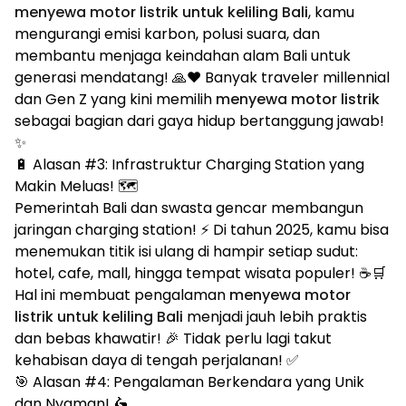
menyewa motor listrik untuk keliling Bali
, kamu
mengurangi emisi karbon, polusi suara, dan
membantu menjaga keindahan alam Bali untuk
generasi mendatang! 🙏❤️ Banyak traveler millennial
dan Gen Z yang kini memilih
menyewa motor listrik
sebagai bagian dari gaya hidup bertanggung jawab!
✨
🔋 Alasan #3: Infrastruktur Charging Station yang
Makin Meluas! 🗺️
Pemerintah Bali dan swasta gencar membangun
jaringan charging station! ⚡️ Di tahun 2025, kamu bisa
menemukan titik isi ulang di hampir setiap sudut:
hotel, cafe, mall, hingga tempat wisata populer! ☕🛒
Hal ini membuat pengalaman
menyewa motor
listrik untuk keliling Bali
menjadi jauh lebih praktis
dan bebas khawatir! 🎉 Tidak perlu lagi takut
kehabisan daya di tengah perjalanan! ✅
🎯 Alasan #4: Pengalaman Berkendara yang Unik
dan Nyaman! 🛵