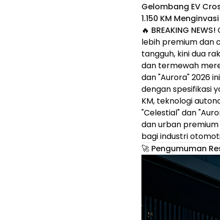
Gelombang EV Cros
1.150 KM Menginvas
🔥
BREAKING NEWS!
G
lebih premium dan c
tangguh, kini dua r
dan termewah mereka 
dan "Aurora" 2026 in
dengan spesifikasi 
KM, teknologi autono
"Celestial" dan "Au
dan urban premium In
bagi industri otomoti
🚀 Pengumuman Resm