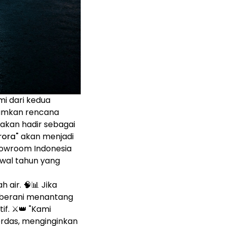
mi dari kedua
mumkan rencana
akan hadir sebagai
rora"
akan menjadi
showroom Indonesia
awal tahun yang
h air. 🧠📊 Jika
 berani menantang
f. ⚔️👑 "Kami
erdas, menginginkan