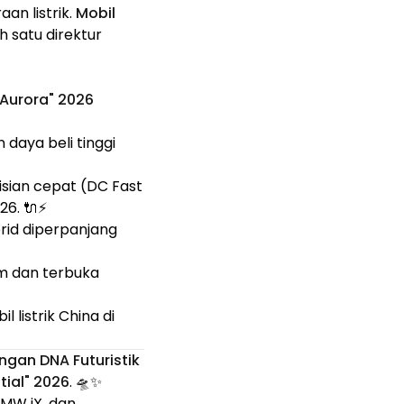
aan listrik.
Mobil
h satu direktur
 "Aurora" 2026
aya beli tinggi
isian cepat (DC Fast
26. 🔌⚡
brid diperpanjang
m dan terbuka
listrik China di
ngan DNA Futuristik
stial" 2026
. 🛸✨
BMW iX, dan