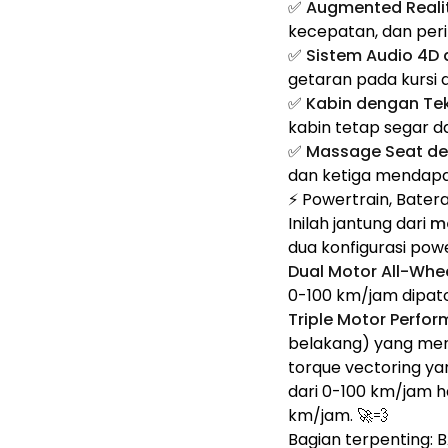
✅
Augmented Reali
kecepatan, dan peri
✅
Sistem Audio 4D 
getaran pada kursi d
✅
Kabin dengan Tek
kabin tetap segar da
✅
Massage Seat de
dan ketiga mendapatka
⚡ Powertrain, Batera
Inilah jantung dari
mo
dua konfigurasi powe
Dual Motor All-Whee
0-100 km/jam dipatok
Triple Motor Perfo
belakang) yang meng
torque vectoring ya
dari 0-100 km/jam h
km/jam. 🚀💨
Bagian terpenting: 