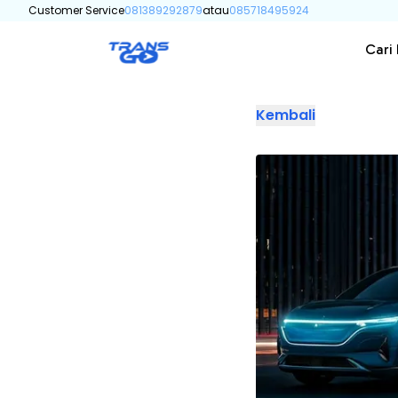
Customer Service
081389292879
atau
085718495924
Cari
Kembali