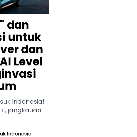
l" dan
i untuk
ver dan
I Level
invasi
ium
asuk Indonesia!
4+, jangkauan
tuk Indonesia: