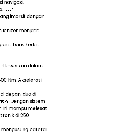
 navigasi,
. 🥽📍
ang imersif dengan
n ionizer menjaga
ang baris kedua
an ditawarkan dalam
800 Nm. Akselerasi
di depan, dua di
 🐎🔥 Dengan sistem
n ini mampu melesat
ronik di 250
 mengusung baterai