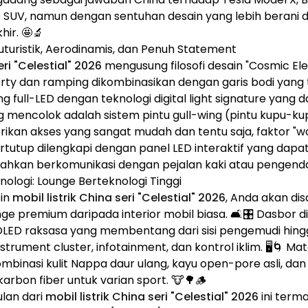
SUV, namun dengan sentuhan desain yang lebih berani d
ir. 🤩🔬
Futuristik, Aerodinamis, dan Penuh Statement
eri "Celestial" 2026
mengusung filosofi desain "Cosmic Eleg
rty dan ramping dikombinasikan dengan garis bodi yang
 full-LED dengan teknologi digital light signature yang d
ng mencolok adalah sistem pintu gull-wing (pintu kupu-kup
ikan akses yang sangat mudah dan tentu saja, faktor "wow
ertutup dilengkapi dengan panel LED interaktif yang dap
hkan berkomunikasi dengan pejalan kaki atau pengendara l
knologi: Lounge Berteknologi Tinggi
bin
mobil listrik China seri "Celestial" 2026
, Anda akan di
nge premium daripada interior mobil biasa. 🛋️🎛️ Dasbor d
OLED raksasa yang membentang dari sisi pengemudi hing
trument cluster, infotainment, dan kontrol iklim. 🖥️🌀 Mat
mbinasi kulit Nappa daur ulang, kayu open-pore asli, da
karbon fiber untuk varian sport. 🐮🌳🪵
ulan dari
mobil listrik China seri "Celestial" 2026
ini terma