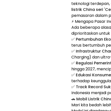
teknologi terdepan, d
listrik China seri 'C
pemasaran dalam pe
⚡ Mengapa Pasar In
Ada beberapa alas
diprioritaskan untuk 
✅
Pertumbuhan Eko
terus bertumbuh pes
✅
Infrastruktur Ch
Charging) dan ultra-
✅
Regulasi Pemerin
hingga 2027, mencipt
✅
Edukasi Konsume
terhadap keunggulan 
✅
Track Record Su
Indonesia menjadi p
🚗 Mobil Listrik Ch
Mari kita bedah lebi
Model ini digadang-