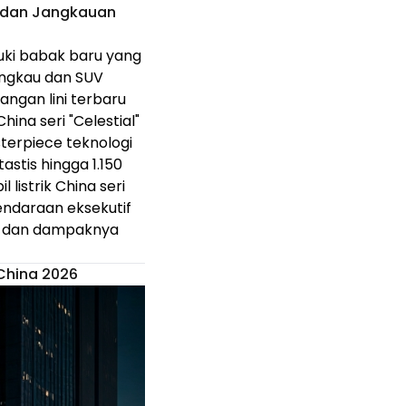
+ dan Jangkauan
uki babak baru yang
angkau dan SUV
angan lini terbaru
ina seri "Celestial"
sterpiece teknologi
stis hingga 1.150
listrik China seri
endaraan eksekutif
il, dan dampaknya
China 2026