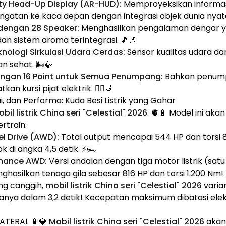
ty Head-Up Display (AR-HUD):
Memproyeksikan informasi
ngatan ke kaca depan dengan integrasi objek dunia nyata
dengan 28 Speaker:
Menghasilkan pengalaman dengar y
an sistem aroma terintegrasi. 🎵🎶
nologi Sirkulasi Udara Cerdas:
Sensor kualitas udara da
n sehat. 🌬️🍃
ngan 16 Point untuk Semua Penumpang:
Bahkan penump
n kursi pijat elektrik. 💆‍♂️💺
i, dan Performa: Kuda Besi Listrik yang Gahar
bil listrik China seri "Celestial" 2026
. 🫀🔋 Model ini ak
rtrain:
l Drive (AWD):
Total output mencapai 544 HP dan torsi 
 di angka 4,5 detik. ⚡🏎️
rmance AWD:
Versi andalan dengan tiga motor listrik (satu 
hasilkan tenaga gila sebesar 816 HP dan torsi 1.200 Nm!
ng canggih,
mobil listrik China seri "Celestial" 2026
varia
anya dalam 3,2 detik! Kecepatan maksimum dibatasi elekt
BATERAI. 🔋💎
Mobil listrik China seri "Celestial" 2026
akan