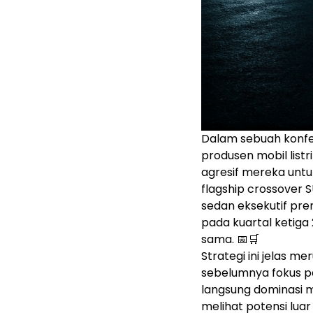
Dalam sebuah konfere
produsen mobil lis
agresif mereka untu
flagship crossover
sedan eksekutif pre
pada kuartal ketiga
sama. 📅🛒
Strategi ini jelas me
sebelumnya fokus p
langsung dominasi m
melihat potensi lua