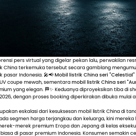
nsi pers virtual yang digelar pekan lalu, perwakilan res
trik China terkemuka tersebut secara gamblang mengu
k pasar Indonesia. 🎤📢
Mobil listrik China seri "Celestial"
 SUV coupe mewah, sementara
mobil listrik China seri "Au
mium yang elegan. 🏁✨ Keduanya diproyeksikan tiba di 
 2026, dengan proses booking diperkirakan dibuka mulai 
rupakan eskalasi dari kesuksesan mobil listrik China di tana
ada segmen harga terjangkau dan keluarga, kini mereka
erek-merek premium Eropa dan Jepang di kelas eksekuti
r biasa di pasar premium Indonesia. Konsumen semakin c