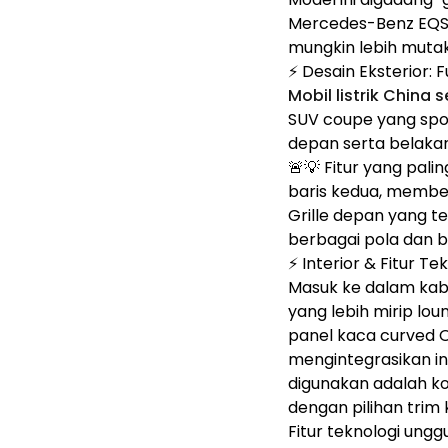
Mercedes-Benz EQS 
mungkin lebih mutakh
⚡ Desain Eksterior: 
Mobil listrik China s
SUV coupe yang spo
depan serta belakang
🚨💡 Fitur yang pali
baris kedua, member
Grille depan yang t
berbagai pola dan ba
⚡ Interior & Fitur Te
Masuk ke dalam ka
yang lebih mirip lou
panel kaca curved 
mengintegrasikan ins
digunakan adalah ko
dengan pilihan trim 
Fitur teknologi ungg