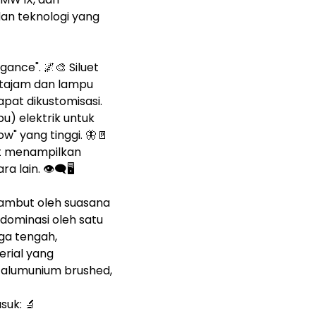
an teknologi yang
ance". 🌌🎨 Siluet
 tajam dan lampu
apat dikustomisasi.
u) elektrik untuk
" yang tinggi. 🦋🚪
at menampilkan
ain. 👁️🗨️🖥️
sambut oleh suasana
idominasi oleh satu
ga tengah,
erial yang
n alumunium brushed,
suk: 🔬