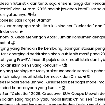
esain futuristik, dan tentu saja, efisiensi tinggi dari kendar
elestial' dan 'Aurora' 2026
adalah jawaban kami," ujar sala
rnyataannya. 🗣️👍
donesia Jadi Target Utama?
an kuat mengapa
mobil listrik China seri "Celestial" dan
Indonesia: 🎯
nomi & Kelas Menengah Atas:
Jumlah konsumen dengan d
at. 🧳💰
arging yang Semakin Berkembang:
Jaringan stasiun peng
fast charging diperkirakan akan jauh lebih masif pada 20
tah yang Pro-EV:
Insentif pajak untuk mobil listrik dan hy
akan iklim bisnis yang kondusif. 📜🏛️
n yang Meningkat:
Masyarakat Indonesia semakin paha
teknologi mobil listrik, termasuk dari China. 🧠📚
kses Model Sebelumnya:
Kesuksesan berbagai model mobil 
ondasi kepercayaan yang kuat. 📈🏆
ina Seri "Celestial" 2026: Crossover SUV Coupe Mewah de
h dalam sang flagship, yaitu
mobil listrik China seri "Cele
gadang sebagai jawaban China terhadap Tesla Model X, 