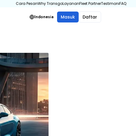
Cara Pesan
Why Transgo
Layanan
Fleet Partner
Testimoni
FAQ
Masuk
Daftar
Indonesia