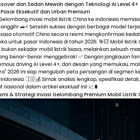
sover dan Sedan Mewah dengan Teknologi AI Level 4
i Pasar Eksekutif dan Urban Premium
elombang invasi mobil listrik China ke Indonesia memas
anggih! 🚗⚡ Setelah sukses dengan berbagai model terj
aksasa otomotif China secara resmi mengkonfirmasi kedat
untuk pasar Indonesia di tahun 2026. 🎯💥 Mobil listrik Ch
i bukan sekadar mobil listrik biasa, melainkan sebuah ma
yang benar-benar menggebrak! ✅ Dengan jangkauan fanta
mous driving AI Level 4+, dan desain yang memukau, mobil 
rora" 2026 ini siap mengubah peta persaingan di segmen k
donesia. 🇮🇩💰 Simak analisis lengkap, spesifikasi deta
f nasional dalam artikel eksklusif ini! 📈🔋
i & Strategi Invasi Gelombang Premium Mobil Listrik 