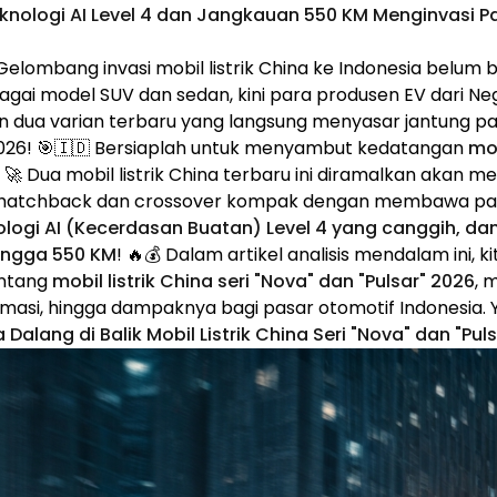
nologi AI Level 4 dan Jangkauan 550 KM Menginvasi P
elombang invasi mobil listrik China ke Indonesia belum b
gai model SUV dan sedan, kini para produsen EV dari Neg
n dua varian terbaru yang langsung menyasar jantung p
 2026! 🎯🇮🇩 Bersiaplah untuk menyambut kedatangan
mob
! 🚀 Dua mobil listrik China terbaru ini diramalkan akan 
 hatchback dan crossover kompak dengan membawa pak
ologi AI (Kecerdasan Buatan) Level 4 yang canggih, da
ingga 550 KM
! 🔥💰 Dalam artikel analisis mendalam ini,
entang
mobil listrik China seri "Nova" dan "Pulsar" 2026
, 
imasi, hingga dampaknya bagi pasar otomotif Indonesia. Y
 Dalang di Balik Mobil Listrik China Seri "Nova" dan "Pul