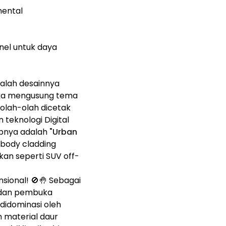
mental
nel untuk daya
alah desainnya
ka mengusung tema
eolah-olah dicetak
teknologi Digital
epnya adalah
"Urban
 body cladding
kan seperti SUV off-
sional! 🚫🤚 Sebagai
h dan pembuka
didominasi oleh
 material daur