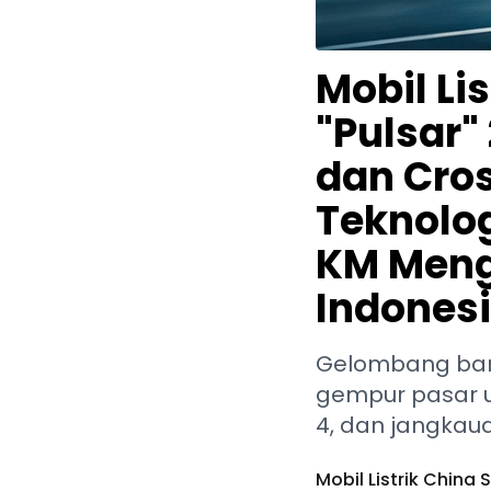
Mobil Li
"Pulsar
dan Cro
Teknolog
KM Meng
Indones
Gelombang baru 
gempur pasar ur
4, dan jangkaua
Mobil Listrik China