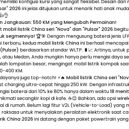
miliki konfigusi kursi yang sangat fleksibel. Desain dari
sar" 2026
ini jelas ditujukan untuk menarik hati anak mud
👍👌
dan Jangkauan: 550 KM yang Mengubah Permainan!
at
mobil listrik China seri "Nova" dan "Pulsar" 2026
begitu 
tuk segmennya!
🏆🎯 Dengan mengusung baterai jenis LFP 
i terbaru, kedua
mobil listrik China
ini berhasil mencapa
(Pulsar)
berdasarkan standar WLTP. 🔋📈 Artinya, untuk
a, atau Medan, Anda mungkin hanya perlu mengisi daya se
dalah lompatan besar, mengingat mobil listrik kompak saat
00-400 KM.
 dayanya juga top-notch! ⚡🔥
Mobil listrik China seri "No
 charging ultra-cepat hingga 250 kW. Dengan infrastru
ngisi baterai dari 10% ke 80% hanya dalam waktu
18 menit
ikmati secangkir kopi di kafe. ☕😉 Bahkan, ada opsi
wire
 di rumah. Belum lagi fitur V2L (Vehicle-to-Load) yang
raksasa untuk menyalakan peralatan elektronik saat ca
trik China 2026
ini datang dengan paket powertrain yan