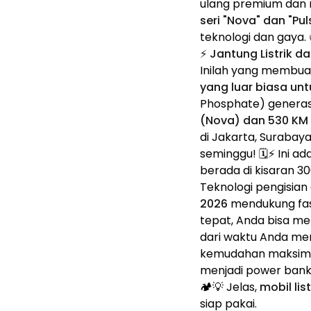
ulang premium dan me
seri "Nova" dan "Pul
teknologi dan gaya. 
⚡ Jantung Listrik 
Inilah yang membu
yang luar biasa un
Phosphate) generas
(Nova) dan 530 KM 
di Jakarta, Surabay
seminggu! 🗓️⚡ Ini a
berada di kisaran 3
Teknologi pengisian
2026
mendukung fast
tepat, Anda bisa me
dari waktu Anda men
kemudahan maksimal
menjadi power bank 
🏕️💡 Jelas,
mobil lis
siap pakai.