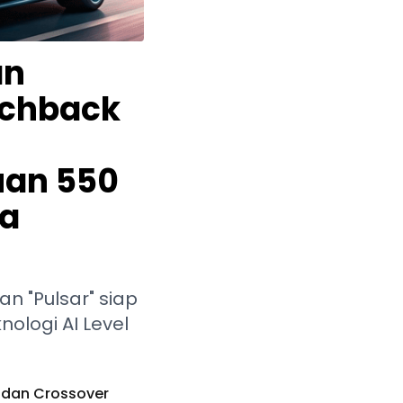
an
tchback
uan 550
da
an "Pulsar" siap
ologi AI Level
k dan Crossover