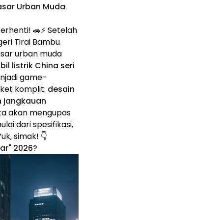
asar Urban Muda
erhenti! 🚗⚡ Setelah
eri Tirai Bambu
asar urban muda
il listrik China seri
menjadi game-
et komplit:
desain
n jangkauan
 kita akan mengupas
mulai dari spesifikasi,
uk, simak! 👇
sar" 2026?