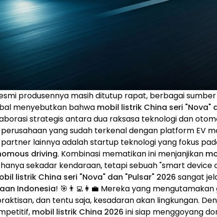
resmi produsennya masih ditutup rapat, berbagai sumber
global menyebutkan bahwa
mobil listrik China seri "Nova"
borasi strategis antara dua raksasa teknologi dan otomot
h perusahaan yang sudah terkenal dengan platform EV m
 partner lainnya adalah startup teknologi yang fokus 
nomous driving
. Kombinasi mematikan ini menjanjikan
mob
hanya sekadar kendaraan, tetapi sebuah "smart device o
bil listrik China seri "Nova" dan "Pulsar" 2026
sangat jel
taan Indonesia
! 🎯👨‍💻👩‍💼 Mereka yang mengutamakan
epraktisan, dan tentu saja, kesadaran akan lingkungan. D
mpetitif,
mobil listrik China 2026
ini siap menggoyang do