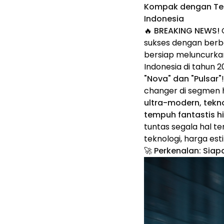
Kompak dengan Tek
Indonesia
🔥
BREAKING NEWS!
G
sukses dengan berba
bersiap meluncurka
Indonesia di tahun
"Nova" dan "Pulsar"
changer di segmen
ultra-modern, tekn
tempuh fantastis h
tuntas segala hal t
teknologi, harga est
🚀 Perkenalan: Siapa