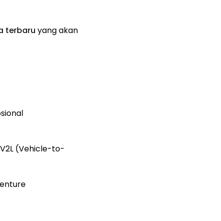
na terbaru
yang akan
sional
, V2L (Vehicle-to-
venture