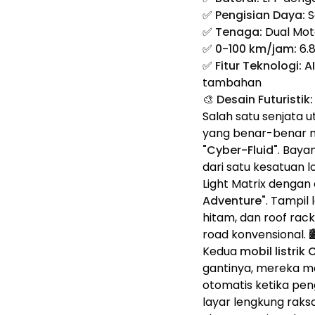
✅
Pengisian Daya:
S
✅
Tenaga:
Dual Mot
✅
0-100 km/jam:
6.8
✅
Fitur Teknologi:
A
tambahan
🎨 Desain Futuristi
Salah satu senjata
yang benar-benar 
"Cyber-Fluid"
. Baya
dari satu kesatuan 
Light Matrix dengan
Adventure"
. Tampil
hitam, dan roof rack
road konvensional. 
Kedua
mobil listrik
gantinya, mereka m
otomatis ketika pen
layar lengkung raks