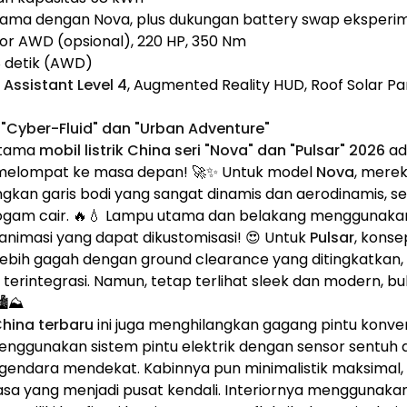
ama dengan Nova, plus dukungan battery swap eksperi
or AWD (opsional), 220 HP, 350 Nm
 detik (AWD)
I Assistant Level 4
, Augmented Reality HUD, Roof Solar Pa
k: "Cyber-Fluid" dan "Urban Adventure"
 utama
mobil listrik China seri "Nova" dan "Pulsar" 2026
ad
melompat ke masa depan! 🚀✨ Untuk model
Nova
, mere
ngkan garis bodi yang sangat dinamis dan aerodinamis, s
logam cair. 🔥💧 Lampu utama dan belakang menggunakan 
 animasi yang dapat dikustomisasi! 😍 Untuk
Pulsar
, kons
 lebih gagah dengan ground clearance yang ditingkatkan,
 terintegrasi. Namun, tetap terlihat sleek dan modern, bu
️⛰️
 China terbaru
ini juga menghilangkan gagang pintu konven
enggunakan sistem pintu elektrik dengan sensor sentu
gendara mendekat. Kabinnya pun minimalistik maksimal, 
asa yang menjadi pusat kendali. Interiornya menggunakan