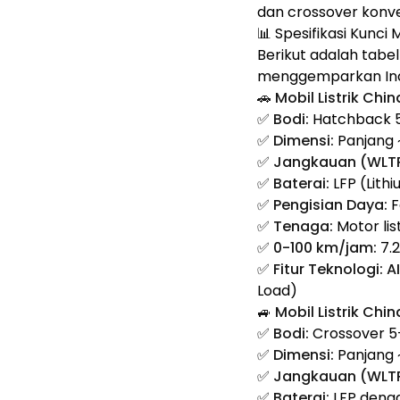
dan crossover konve
📊 Spesifikasi Kunci 
Berikut adalah tabel
menggemparkan Indo
🚗 Mobil Listrik Ch
✅
Bodi:
Hatchback 5
✅
Dimensi:
Panjang ~
✅
Jangkauan (WLTP
✅
Baterai:
LFP (Lith
✅
Pengisian Daya:
F
✅
Tenaga:
Motor lis
✅
0-100 km/jam:
7.2
✅
Fitur Teknologi:
A
Load)
🚙 Mobil Listrik Ch
✅
Bodi:
Crossover 5-
✅
Dimensi:
Panjang ~
✅
Jangkauan (WLTP
✅
Baterai:
LFP denga