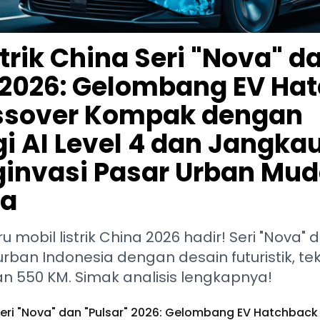
strik China Seri "Nova" d
" 2026: Gelombang EV Ha
ssover Kompak dengan
i AI Level 4 dan Jangka
invasi Pasar Urban Mu
ia
mobil listrik China 2026 hadir! Seri "Nova" d
ban Indonesia dengan desain futuristik, tekn
n 550 KM. Simak analisis lengkapnya!
 Seri "Nova" dan "Pulsar" 2026: Gelombang EV Hatchbac