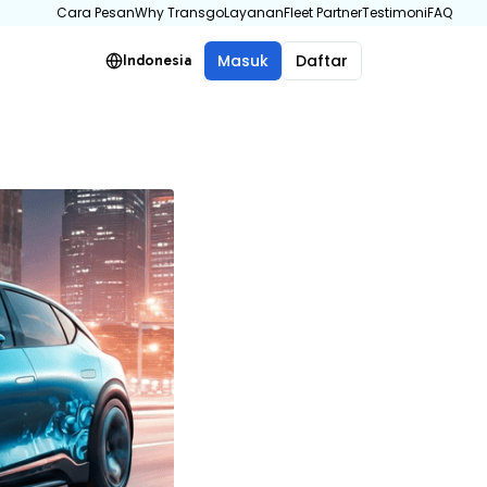
Cara Pesan
Why Transgo
Layanan
Fleet Partner
Testimoni
FAQ
Masuk
Daftar
Indonesia