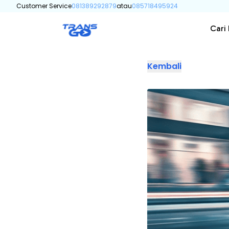
Customer Service
081389292879
atau
085718495924
Cari
Kembali