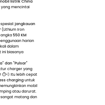
mobil listrik China
a yang mencintai
spesial:
jangkauan
(Lithium Iron
i angka
550 KM
 penggunaan harian
kali dalam
 ini biasanya
va" dan "Pulsar"
ktur charger yang
! ⏱️💨 Itu lebih cepat
less charging
untuk
 memungkinkan mobil
mping atau darurat.
g sangat matang dan