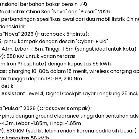
nsional berbahan bakar bensin. ⚡🔄
Mobil Listrik China Seri "Nova" dan "Pulsar" 2026
 perbandingan spesifikasi awal dari dua
mobil listrik Chi
nesia ini:
ina "Nova" 2026 (Hatchback 5-pintu):
-pintu kompak dengan desain "Cyber-Fluid"
4.1m, Lebar ~1.8m, Tinggi ~1.5m (sangat ideal untuk kota)
):
550 KM
untuk varian teratas
ium Iron Phosphate) dengan kapasitas 55 kWh
ast charging 10-80% dalam 18 menit, wireless charging op
trik tunggal depan, 180 HP, 290 Nm
 detik
I Assistant Level 4
, Digital Cockpit Layar Lengkung 25 inci
ina "Pulsar" 2026 (Crossover Kompak):
pintu dengan ground clearance tinggi dan sentuhan ad
4.3m, Lebar ~1.85m, Tinggi ~1.65m
):
530 KM
(sedikit lebih rendah karena bodi lebih besar)
n kapasitas 58 kWh