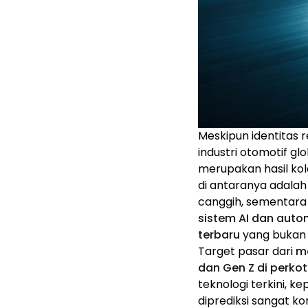
Meskipun identitas 
industri otomotif 
merupakan hasil kola
di antaranya adala
canggih, sementara
sistem AI dan auto
terbaru
yang bukan 
Target pasar dari
mo
dan Gen Z di perko
teknologi terkini, k
diprediksi sangat ko