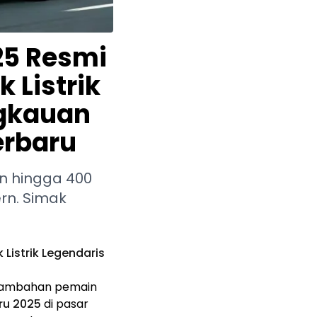
25 Resmi
 Listrik
ngkauan
erbaru
an hingga 400
rn. Simak
Listrik Legendaris
 tambahan pemain
ru 2025
di pasar