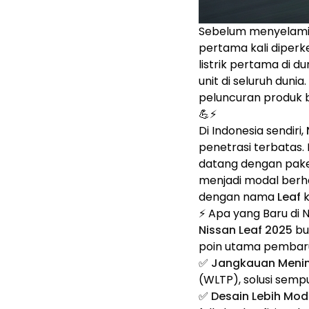
Sebelum menyelam
pertama kali diperk
listrik pertama di d
unit di seluruh dunia
peluncuran produk b
💪⚡
Di Indonesia sendiri,
penetrasi terbatas. 
datang dengan paket
menjadi modal berh
dengan nama
Leaf
k
⚡ Apa yang Baru di N
Nissan Leaf 2025
bu
poin utama pemba
✅
Jangkauan Mening
(WLTP), solusi semp
✅
Desain Lebih Mod