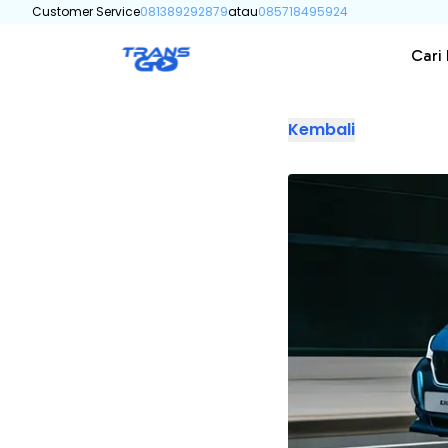
Customer Service
081389292879
atau
085718495924
Cari
Kembali