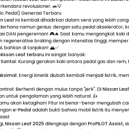
kendara revolusioner. 🚗💡
nic Pedal) Generasi Terbaru
n Leaf
ini kembali dihadirkan dalam versi yang lebih cang
derhana namun genius: dengan satu pedal akselerator, k
asi DAN pengereman! 🎮🔥 Saat kamu mengangkat kaki da
 regenerative braking dengan intensitas tinggi, memp
l, bahkan di tanjakan! 🏔️✅
Nissan Leaf terbaru
ini sangat banyak:
 Santai:
Kurangi gerakan kaki antara pedal gas dan rem,
aksimal:
Energi kinetik diubah kembali menjadi listrik, 
ntrol:
Berhenti dengan mulus tanpa "jerk". Di
Nissan Lea
kan untuk pengalaman yang lebih natural. 👍
amu akan ketagihan! Fitur ini benar-benar mengubah ca
ngan
e-Pedal
adalah bukti bahwa mobil listrik itu menye
ssist
gi,
Nissan Leaf 2025
dilengkapi dengan
ProPILOT Assist
, 