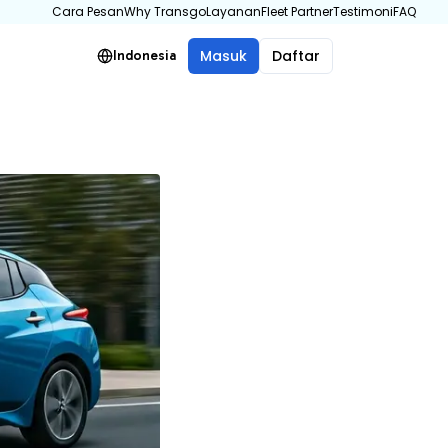
Cara Pesan
Why Transgo
Layanan
Fleet Partner
Testimoni
FAQ
Masuk
Daftar
Indonesia