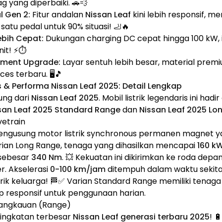
rag yang diperbaiki. 🚗💨
l Gen 2:
Fitur andalan
Nissan Leaf
kini lebih responsif, 
atu pedal untuk 90% situasi! 🦶🔥
ebih Cepat:
Dukungan charging DC cepat hingga 100 kW, i
it! ⚡⏱️
inment Upgrade:
Layar sentuh lebih besar, material prem
es terbaru. 🖥️🎵
is & Performa Nissan Leaf 2025: Detail Lengkap
ung dari
Nissan Leaf 2025
. Mobil listrik legendaris ini had
san Leaf 2025 Standard Range
dan
Nissan Leaf 2025 Lo
ivetrain
ngusung motor listrik synchronous permanen magnet y
rian Long Range, tenaga yang dihasilkan mencapai
160 kW
 sebesar
340 Nm
. 💥 Kekuatan ini dikirimkan ke roda depa
r. Akselerasi
0-100 km/jam
ditempuh dalam waktu sekit
strik keluarga! 🏁✅ Varian Standard Range memiliki tenaga 
 responsif untuk penggunaan harian.
Jangkauan (Range)
eningkatan terbesar
Nissan Leaf generasi terbaru 2025
! 