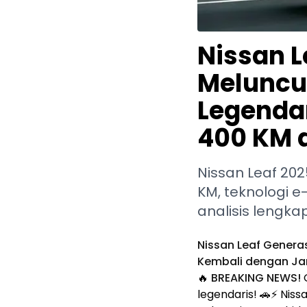
Nissan L
Meluncur
Legenda
400 KM d
Nissan Leaf 20
KM, teknologi e
analisis lengkap
Nissan Leaf Generas
Kembali dengan Ja
🔥
BREAKING NEWS!
G
legendaris! 🚗⚡ Nis