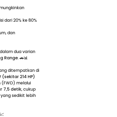
memungkinkan
si dari 20% ke 80%
ium, dan
ir dalam dua varian
ng Range
. 🚗📊
ang ditempatkan di
 (sekitar 214 HP)
n (FWD) melalui
ar
7,5 detik
, cukup
yang sedikit lebih
📈