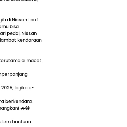
gih di
Nissan Leaf
amu bisa
ri pedal,
Nissan
erlambat kendaraan
 terutama di macet
memperpanjang
f 2025
, logika e-
ra berkendara.
nangkan! 🚗😄
sistem bantuan