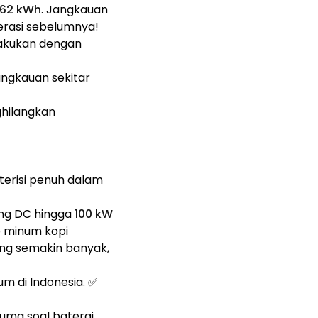
62 kWh
. Jangkauan
enerasi sebelumnya!
ilakukan dengan
ngkauan sekitar
hilangkan
terisi penuh dalam
ing DC hingga
100 kW
p minum kopi
yang semakin banyak,
m di Indonesia. ✅
cuma soal baterai,