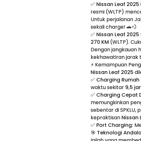
✅
Nissan Leaf 2025
resmi (WLTP) menc
Untuk perjalanan J
sekali charge! 🚗💨
✅
Nissan Leaf 2025
270 KM
(WLTP). Cuku
Dengan jangkauan 
kekhawatiran jarak 
⚡ Kemampuan Pengi
Nissan Leaf 2025
di
✅
Charging Rumah 
waktu sekitar
9,5 j
✅
Charging Cepat 
memungkinkan pengi
sebentar di SPKLU, 
kepraktisan
Nissan 
✅
Port Charging:
Me
🎯 Teknologi Andala
Inilah yang membe