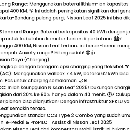
 Long Range:
Menggunakan baterai lithium-ion kapasitas
apai
400 KM
. 🎯 Ini adalah peningkatan signifikan dari g
akarta-Bandung pulang pergi,
Nissan Leaf 2025
ini bisa d
 Standard Range:
Baterai berkapasitas
40 kWh
dengan ja
p untuk kebutuhan komuter harian di perkotaan. 🏙️⚡
hingga
400 KM
,
Nissan Leaf terbaru
ini benar-benar meng
tempuh. Anxiety range? Hilang sudah! 😎👍
sian Daya (Charging)
lengkapi dengan beragam opsi charging yang fleksibel. 🔌
(AC):
Menggunakan wallbox 7.4 kW, baterai 62 kWh bisa 
am
. Pas untuk charging semalaman. 🌙🔋
DC:
Inilah keunggulan
Nissan Leaf 2025
! Dukungan charg
sian dari
20% ke 80% hanya dalam 40 menit
. ⏱️⚡ Cuku
perjalanan bisa dilanjutkan! Dengan infrastruktur SPKLU 
Leaf
semakin terasa.
nggunakan standar
CCS Type 2 Combo
yang sudah umu
n: e-Pedal & ProPILOT Assist di Nissan Leaf 2025
dakan
Nissan Leaf
dari kompetitor! Mobil listrik ini bukan 