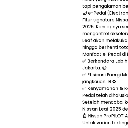
tapi pengalaman ber
🦶 e-Pedal (Electro
Fitur signature
Nissa
2025
. Konsepnya se
mengontrol akseler
Leaf
akan melakukan
hingga berhenti tota
Manfaat
e-Pedal
di
✅
Berkendara Lebih
Jakarta. 😌
✅
Efisiensi Energi M
jangkauan. 🔋♻️
✅
Kenyamanan & Ko
Pedal telah dihalus
Setelah mencoba, k
Nissan Leaf 2025
de
🤖 Nissan ProPILOT A
Untuk varian terting