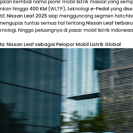
pkan kembali nama pionir mobil listrik massal yang se
nkan hingga
400 KM
(WLTP), teknologi
e-Pedal
yang dis
if,
Nissan Leaf 2025
siap mengguncang segmen hatchbac
an mengupas tuntas semua hal tentang
Nissan Leaf terbar
teknologi, hingga peluangnya di pasar mobil listrik Indones
da: Nissan Leaf sebagai Pelopor Mobil Listrik Global