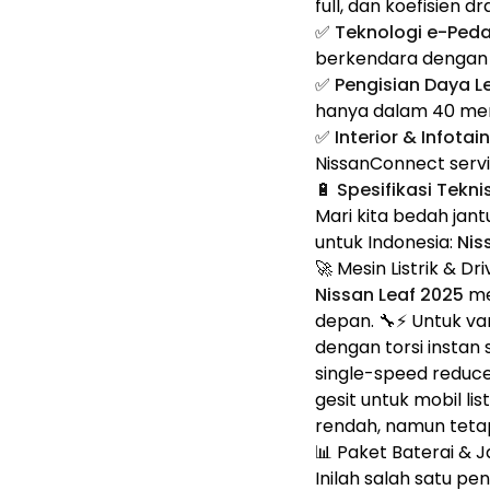
full, dan koefisien d
✅
Teknologi e-Peda
berkendara dengan s
✅
Pengisian Daya L
hanya dalam 40 men
✅
Interior & Infota
NissanConnect servic
🔋 Spesifikasi Tekn
Mari kita bedah jant
untuk Indonesia:
Nis
🚀 Mesin Listrik & Dr
Nissan Leaf 2025
me
depan. 🔧⚡ Untuk va
dengan torsi instan
single-speed reduce
gesit untuk mobil li
rendah, namun tetap
📊 Paket Baterai & 
Inilah salah satu p