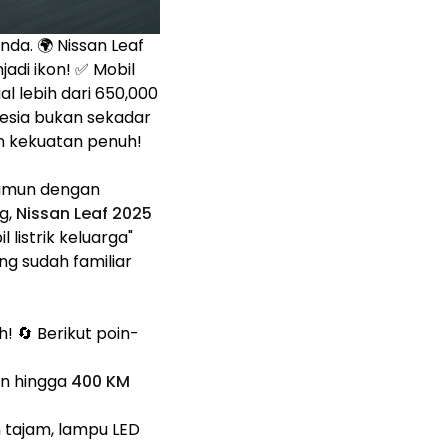
enda. 🌍 Nissan Leaf
adi ikon! ✅ Mobil
al lebih dari 650,000
nesia bukan sekadar
an kekuatan penuh!
namun dengan
g,
Nissan Leaf 2025
listrik keluarga"
ng sudah familiar
! 🔄 Berikut poin-
an hingga
400 KM
 tajam, lampu LED