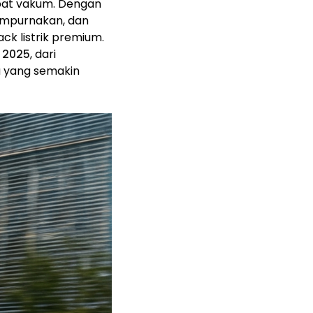
mpat vakum. Dengan
empurnakan, dan
k listrik premium.
u 2025
, dari
ia yang semakin