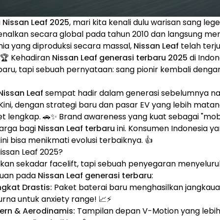
i
Nissan Leaf 2025
, mari kita kenali dulu warisan sang leg
enalkan secara global pada tahun 2010 dan langsung menj
unia yang diproduksi secara massal,
Nissan Leaf
telah terju
. 🏆 Kehadiran
Nissan Leaf generasi terbaru 2025
di Indo
aru, tapi sebuah pernyataan: sang pionir kembali deng
Nissan Leaf
sempat hadir dalam generasi sebelumnya 
Kini, dengan strategi baru dan pasar EV yang lebih matan
 lengkap. 🚗✨ Brand awareness yang kuat sebagai "mobil 
arga bagi
Nissan Leaf terbaru
ini. Konsumen Indonesia ya
ini bisa menikmati evolusi terbaiknya. 👍
issan Leaf 2025?
kan sekadar facelift, tapi sebuah penyegaran menyeluruh
ruan pada
Nissan Leaf generasi terbaru
:
kat Drastis:
Paket baterai baru menghasilkan jangkau
urna untuk anxiety range! 📈⚡
ern & Aerodinamis:
Tampilan depan V-Motion yang lebih