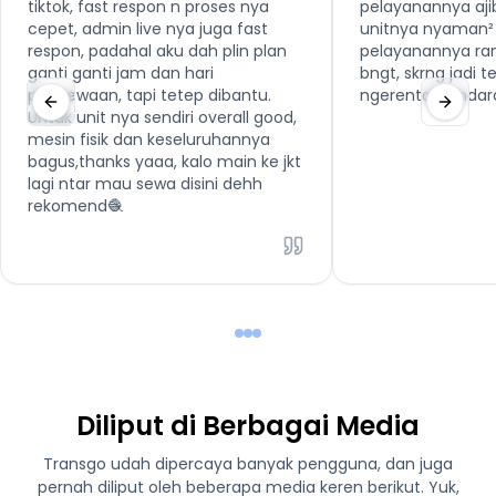
tiktok, fast respon n proses nya
pelayanannya aji
cepet, admin live nya juga fast
unitnya nyaman² 
respon, padahal aku dah plin plan
pelayanannya ra
ganti ganti jam dan hari
bngt, skrng jadi 
penyewaan, tapi tetep dibantu.
ngerental kenda
Untuk unit nya sendiri overall good,
mesin fisik dan keseluruhannya
bagus,thanks yaaa, kalo main ke jkt
lagi ntar mau sewa disini dehh
rekomend🧶
Diliput di Berbagai Media
Transgo udah dipercaya banyak pengguna, dan juga
pernah diliput oleh beberapa media keren berikut. Yuk,