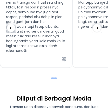
nemu transgo dari hasil searching
Mantepp bangett
tiktok, fast respon n proses nya
pelayanannya aji
cepet, admin live nya juga fast
unitnya nyaman² 
respon, padahal aku dah plin plan
pelayanannya ra
ganti ganti jam dan hari
bngt, skrng jadi 
penyewaan, tapi tetep dibantu.
ngerental kenda
Untuk unit nya sendiri overall good,
mesin fisik dan keseluruhannya
bagus,thanks yaaa, kalo main ke jkt
lagi ntar mau sewa disini dehh
rekomend🧶
Diliput di Berbagai Media
Transgo udah dipercaya banyak pengguna, dan juga