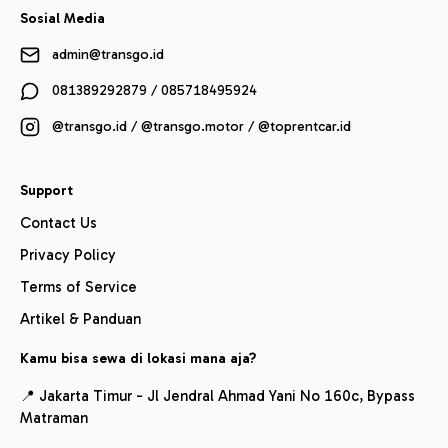
Sosial Media
admin@transgo.id
081389292879 / 085718495924
@transgo.id / @transgo.motor / @toprentcar.id
Support
Contact Us
Privacy Policy
Terms of Service
Artikel & Panduan
Kamu bisa sewa di lokasi mana aja?
📍 Jakarta Timur - Jl Jendral Ahmad Yani No 160c, Bypass
Matraman