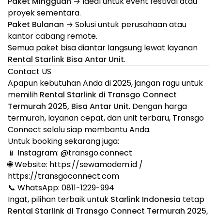
Paket Mingguan
→ Ideal untuk event festival atau
proyek sementara.
Paket Bulanan
→ Solusi untuk perusahaan atau
kantor cabang remote.
Semua paket bisa diantar langsung lewat layanan
Rental Starlink Bisa Antar Unit
.
Contact US
Apapun kebutuhan Anda di 2025, jangan ragu untuk
memilih
Rental Starlink di Transgo Connect
Termurah 2025, Bisa Antar Unit
. Dengan harga
termurah, layanan cepat, dan unit terbaru, Transgo
Connect selalu siap membantu Anda.
Untuk booking sekarang juga:
📱 Instagram:
@transgo.connect
🌐 Website:
https://sewamodem.id
/
https://transgoconnect.com
📞 WhatsApp: 0811-1229-994
Ingat, pilihan terbaik untuk
Starlink Indonesia
tetap
Rental Starlink di Transgo Connect Termurah 2025,