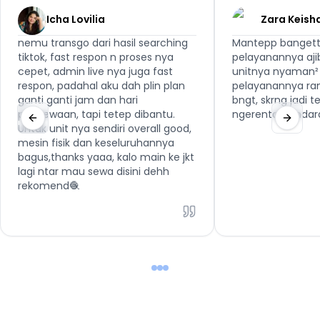
Icha Lovilia
Zara Keish
nemu transgo dari hasil searching
Mantepp bangett
tiktok, fast respon n proses nya
pelayanannya aji
cepet, admin live nya juga fast
unitnya nyaman² 
respon, padahal aku dah plin plan
pelayanannya ra
ganti ganti jam dan hari
bngt, skrng jadi 
penyewaan, tapi tetep dibantu.
ngerental kenda
Untuk unit nya sendiri overall good,
mesin fisik dan keseluruhannya
bagus,thanks yaaa, kalo main ke jkt
lagi ntar mau sewa disini dehh
rekomend🧶