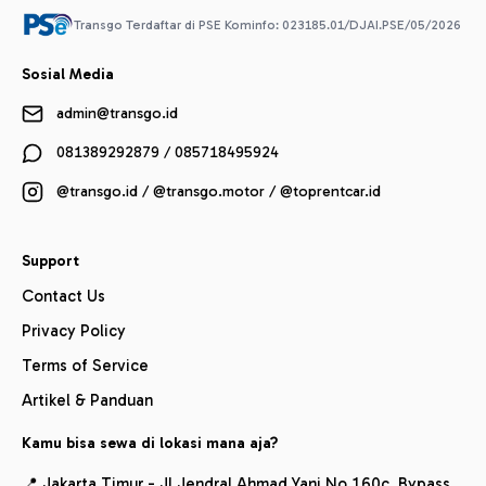
Transgo Terdaftar di PSE Kominfo: 023185.01/DJAI.PSE/05/2026
Sosial Media
admin@transgo.id
081389292879 / 085718495924
@transgo.id / @transgo.motor / @toprentcar.id
Support
Contact Us
Privacy Policy
Terms of Service
Artikel & Panduan
Kamu bisa sewa di lokasi mana aja?
📍 Jakarta Timur - Jl Jendral Ahmad Yani No 160c, Bypass