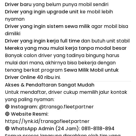
Driver baru
yang belum punya mobil sendiri
Driver yang ingin upgrade unit
ke mobil lebih
nyaman
Driver yang ingin sistem sewa milik
agar mobil bisa
dimiliki
Driver yang ingin kerja full time
dan butuh unit stabil
Mereka yang mau mulai kerja tanpa modal besar
Banyak calon driver yang tadinya bingung harus
mulai dari mana, akhirnya bisa bekerja dengan
tenang berkat program
Sewa Milik Mobil untuk
Driver Online 40 ribu
ini.
Akses & Pendaftaran Sangat Mudah
Untuk mendaftar, driver cukup memilih jalur kontak
yang paling nyaman:
🔵
Instagram:
@transgo.fleetpartner
🔵
Website Resmi:
https://lynk.id/transgofleetpartner
🟢
WhatsApp Admin (24 Jam):
0811-8118-894
Semua proses langsung diarahkan oleh tim yang