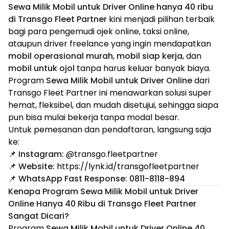
Sewa Milik Mobil untuk Driver Online hanya 40 ribu
di Transgo Fleet Partner
kini menjadi pilihan terbaik
bagi para pengemudi ojek online, taksi online,
ataupun driver freelance yang ingin mendapatkan
mobil operasional murah
,
mobil siap kerja
, dan
mobil untuk ojol
tanpa harus keluar banyak biaya.
Program
Sewa Milik Mobil untuk Driver Online
dari
Transgo Fleet Partner ini menawarkan solusi super
hemat, fleksibel, dan mudah disetujui, sehingga siapa
pun bisa mulai bekerja tanpa modal besar.
Untuk pemesanan dan pendaftaran, langsung saja
ke:
📌
Instagram:
@transgo.fleetpartner
📌
Website:
https://lynk.id/transgofleetpartner
📌
WhatsApp Fast Response:
0811-8118-894
Kenapa Program Sewa Milik Mobil untuk Driver
Online Hanya 40 Ribu di Transgo Fleet Partner
Sangat Dicari?
Program
Sewa Milik Mobil untuk Driver Online 40