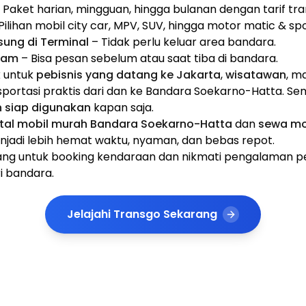
 Paket harian, mingguan, hingga bulanan dengan tarif tr
Pilihan mobil city car, MPV, SUV, hingga motor matic & spo
ung di Terminal
– Tidak perlu keluar area bandara.
 Jam
– Bisa pesan sebelum atau saat tiba di bandara.
 untuk
pebisnis yang datang ke Jakarta
,
wisatawan
, m
ortasi praktis dari dan ke Bandara Soekarno-Hatta. S
n siap digunakan
kapan saja.
tal mobil murah Bandara Soekarno-Hatta
dan
sewa mo
jadi lebih hemat waktu, nyaman, dan bebas repot.
ng untuk booking kendaraan dan nikmati pengalaman p
i bandara.
Jelajahi Transgo Sekarang