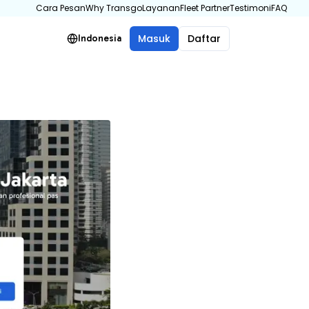
Cara Pesan
Why Transgo
Layanan
Fleet Partner
Testimoni
FAQ
Masuk
Daftar
Indonesia