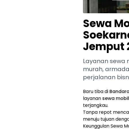
Sewa Mob
Soekarno
Jemput 
Layanan sewa 
murah, armada 
perjalanan bisni
Baru tiba di
Bandara
layanan
sewa mobil
terjangkau.
Tanpa repot mencar
menuju tujuan deng
Keunggulan Sewa Mo