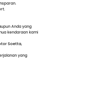
ansparan.
rt.
aupun Anda yang
emua kendaraan kami
tor Soetta
,
erjalanan yang