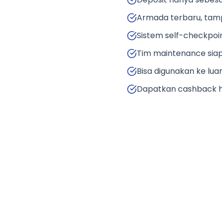
Armada terbaru, tamp
Sistem self-checkpoin
Tim maintenance sia
Bisa digunakan ke lu
Dapatkan cashback h