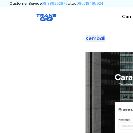
Customer Service
081389292879
atau
085718495924
Cari
Kembali