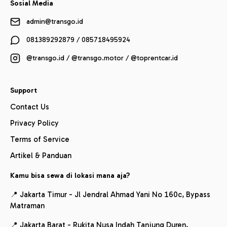
Sosial Media
admin@transgo.id
081389292879 / 085718495924
@transgo.id / @transgo.motor / @toprentcar.id
Support
Contact Us
Privacy Policy
Terms of Service
Artikel & Panduan
Kamu bisa sewa di lokasi mana aja?
📍 Jakarta Timur - Jl Jendral Ahmad Yani No 160c, Bypass
Matraman
📍 Jakarta Barat - Rukita Nusa Indah Tanjung Duren,