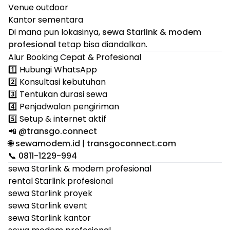
Venue outdoor
Kantor sementara
Di mana pun lokasinya,
sewa Starlink & modem
profesional
tetap bisa diandalkan.
Alur Booking Cepat & Profesional
1️⃣ Hubungi WhatsApp
2️⃣ Konsultasi kebutuhan
3️⃣ Tentukan durasi sewa
4️⃣ Penjadwalan pengiriman
5️⃣ Setup & internet aktif
📲
@transgo.connect
🌐
sewamodem.id
|
transgoconnect.com
📞
0811-1229-994
sewa Starlink & modem profesional
rental Starlink profesional
sewa Starlink proyek
sewa Starlink event
sewa Starlink kantor