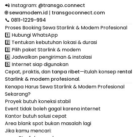
📲 Instagram:
@transgo.connect
🌐
sewamodem.id
|
transgoconnect.com
📞
0811-1229-994
Proses Booking Sewa Starlink & Modem Profesional
1️⃣ Hubungi WhatsApp
2️⃣ Tentukan kebutuhan lokasi & durasi
3️⃣ Pilih paket Starlink & modem
4️⃣ Jadwalkan pengiriman & instalasi
5️⃣ Internet siap digunakan
Cepat, praktis, dan
tanpa ribet
—itulah konsep
rental
Starlink & modem profesional
.
Kenapa Harus Sewa Starlink & Modem Profesional
Sekarang?
Proyek butuh koneksi stabil
Event tidak boleh gagal karena internet
Kantor butuh solusi cepat
Area blank spot bukan masalah lagi
Jika kamu mencari: