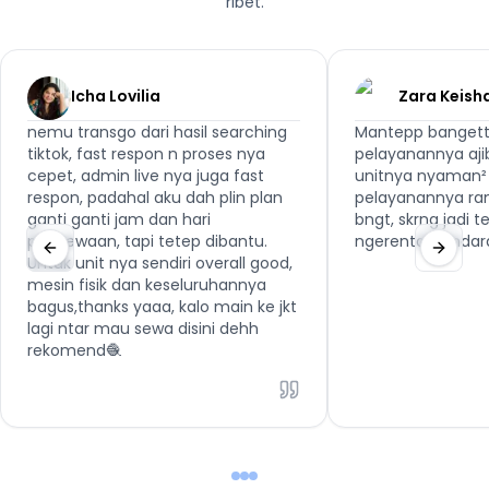
ribet.
Icha Lovilia
Zara Keish
nemu transgo dari hasil searching
Mantepp bangett
tiktok, fast respon n proses nya
pelayanannya aji
cepet, admin live nya juga fast
unitnya nyaman² 
respon, padahal aku dah plin plan
pelayanannya ra
ganti ganti jam dan hari
bngt, skrng jadi 
penyewaan, tapi tetep dibantu.
ngerental kenda
Untuk unit nya sendiri overall good,
mesin fisik dan keseluruhannya
bagus,thanks yaaa, kalo main ke jkt
lagi ntar mau sewa disini dehh
rekomend🧶