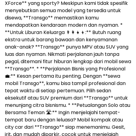
XForce** yang sporty? Meskipun kami tidak spesifik
menyebutkan semua model yang tersedia untuk
disewa, **Transgo** memastikan kamu
mendapatkan kendaraan modern dan nyaman. *
**Untuk Liburan Keluarga 👨‍👩‍👧‍👦:** Butuh ruang
ekstra untuk barang bawaan dan kenyamanan
anak-anak? **Transgo** punya MPV atau SUV yang
luas dan nyaman. Nikmati perjalanan jauh tanpa
pegal, ditemani fitur hiburan lengkap dari mobil sewa
**Transgo**. * **Perjalanan Bisnis yang Profesional
💼:** Kesan pertama itu penting. Dengan **sewa
mobil Transgo**, kamu bisa tampil profesional dan
tepat waktu di setiap pertemuan. Pilih sedan
eksekutif atau SUV premium dari **Transgo** untuk
menunjang citra bisnismu. * **Petualangan Solo atau
Bersama Teman 🛣️:** Ingin menjelajahi tempat-
tempat baru dengan leluasa? Mobil kompak atau
city car dari **Transgo** siap menemanimu. Gesit,
irit, dan mudah diparkir, cocok untuk menjelajah