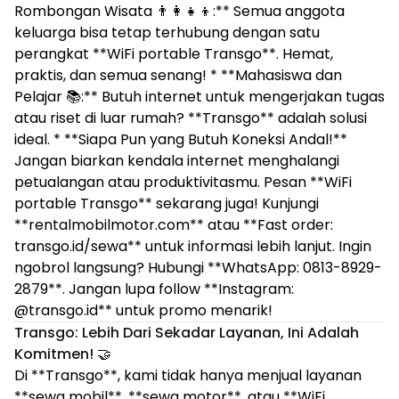
Rombongan Wisata 👨‍👩‍👧‍👦:** Semua anggota
keluarga bisa tetap terhubung dengan satu
perangkat **WiFi portable Transgo**. Hemat,
praktis, dan semua senang! * **Mahasiswa dan
Pelajar 📚:** Butuh internet untuk mengerjakan tugas
atau riset di luar rumah? **Transgo** adalah solusi
ideal. * **Siapa Pun yang Butuh Koneksi Andal!**
Jangan biarkan kendala internet menghalangi
petualangan atau produktivitasmu. Pesan **WiFi
portable Transgo** sekarang juga! Kunjungi
**rentalmobilmotor.com** atau **Fast order:
transgo.id/sewa** untuk informasi lebih lanjut. Ingin
ngobrol langsung? Hubungi **WhatsApp: 0813-8929-
2879**. Jangan lupa follow **Instagram:
@transgo.id** untuk promo menarik!
Transgo: Lebih Dari Sekadar Layanan, Ini Adalah
Komitmen!
🤝
Di **Transgo**, kami tidak hanya menjual layanan
**sewa mobil**, **sewa motor**, atau **WiFi