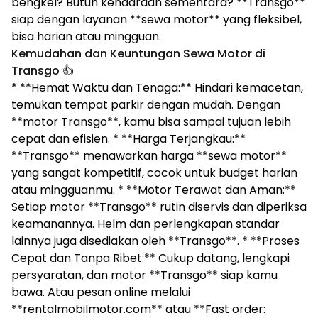
bengkel? Butuh kendaraan sementara? **Transgo**
siap dengan layanan **sewa motor** yang fleksibel,
bisa harian atau mingguan.
Kemudahan dan Keuntungan Sewa Motor di
Transgo
👍
* **Hemat Waktu dan Tenaga:** Hindari kemacetan,
temukan tempat parkir dengan mudah. Dengan
**motor Transgo**, kamu bisa sampai tujuan lebih
cepat dan efisien. * **Harga Terjangkau:**
**Transgo** menawarkan harga **sewa motor**
yang sangat kompetitif, cocok untuk budget harian
atau mingguanmu. * **Motor Terawat dan Aman:**
Setiap motor **Transgo** rutin diservis dan diperiksa
keamanannya. Helm dan perlengkapan standar
lainnya juga disediakan oleh **Transgo**. * **Proses
Cepat dan Tanpa Ribet:** Cukup datang, lengkapi
persyaratan, dan motor **Transgo** siap kamu
bawa. Atau pesan online melalui
**rentalmobilmotor.com** atau **Fast order: