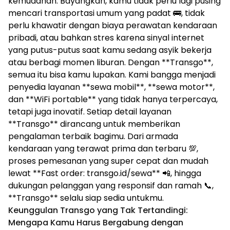
kemudahan. Bayangkan, kamu tidak perlu lagi pusing
mencari transportasi umum yang padat 🚌, tidak
perlu khawatir dengan biaya perawatan kendaraan
pribadi, atau bahkan stres karena sinyal internet
yang putus-putus saat kamu sedang asyik bekerja
atau berbagi momen liburan. Dengan **Transgo**,
semua itu bisa kamu lupakan. Kami bangga menjadi
penyedia layanan **sewa mobil**, **sewa motor**,
dan **WiFi portable** yang tidak hanya terpercaya,
tetapi juga inovatif. Setiap detail layanan
**Transgo** dirancang untuk memberikan
pengalaman terbaik bagimu. Dari armada
kendaraan yang terawat prima dan terbaru 💯,
proses pemesanan yang super cepat dan mudah
lewat **Fast order: transgo.id/sewa** 📲, hingga
dukungan pelanggan yang responsif dan ramah 📞,
**Transgo** selalu siap sedia untukmu.
Keunggulan Transgo yang Tak Tertandingi:
Mengapa Kamu Harus Bergabung dengan