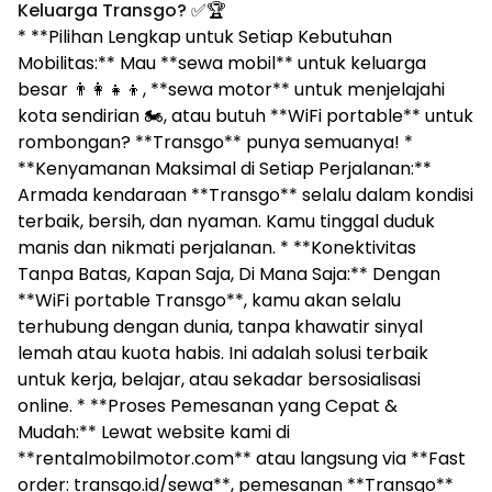
Keluarga Transgo?
✅🏆
* **Pilihan Lengkap untuk Setiap Kebutuhan
Mobilitas:** Mau **sewa mobil** untuk keluarga
besar 👨‍👩‍👧‍👦, **sewa motor** untuk menjelajahi
kota sendirian 🏍️, atau butuh **WiFi portable** untuk
rombongan? **Transgo** punya semuanya! *
**Kenyamanan Maksimal di Setiap Perjalanan:**
Armada kendaraan **Transgo** selalu dalam kondisi
terbaik, bersih, dan nyaman. Kamu tinggal duduk
manis dan nikmati perjalanan. * **Konektivitas
Tanpa Batas, Kapan Saja, Di Mana Saja:** Dengan
**WiFi portable Transgo**, kamu akan selalu
terhubung dengan dunia, tanpa khawatir sinyal
lemah atau kuota habis. Ini adalah solusi terbaik
untuk kerja, belajar, atau sekadar bersosialisasi
online. * **Proses Pemesanan yang Cepat &
Mudah:** Lewat website kami di
**rentalmobilmotor.com** atau langsung via **Fast
order: transgo.id/sewa**, pemesanan **Transgo**