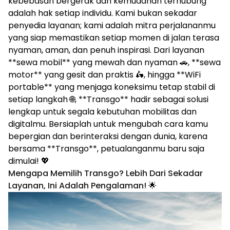
kebebasan bergerak dan kemudahan terhubung
adalah hak setiap individu. Kami bukan sekadar
penyedia layanan; kami adalah mitra perjalananmu
yang siap memastikan setiap momen di jalan terasa
nyaman, aman, dan penuh inspirasi. Dari layanan
**sewa mobil** yang mewah dan nyaman 🚗, **sewa
motor** yang gesit dan praktis 🛵, hingga **WiFi
portable** yang menjaga koneksimu tetap stabil di
setiap langkah 🌐, **Transgo** hadir sebagai solusi
lengkap untuk segala kebutuhan mobilitas dan
digitalmu. Bersiaplah untuk mengubah cara kamu
bepergian dan berinteraksi dengan dunia, karena
bersama **Transgo**, petualanganmu baru saja
dimulai! 💖
Mengapa Memilih Transgo? Lebih Dari Sekadar
Layanan, Ini Adalah Pengalaman!
🌟