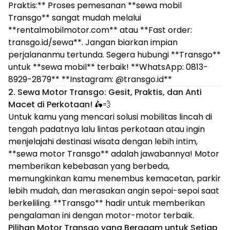
Praktis:** Proses pemesanan **sewa mobil
Transgo** sangat mudah melalui
**rentalmobilmotor.com** atau **Fast order:
transgo.id/sewa**. Jangan biarkan impian
perjalananmu tertunda. Segera hubungi **Transgo**
untuk **sewa mobil** terbaik! **WhatsApp: 0813-
8929-2879** **Instagram: @transgo.id**
2. Sewa Motor Transgo: Gesit, Praktis, dan Anti
Macet di Perkotaan!
🛵💨
Untuk kamu yang mencari solusi mobilitas lincah di
tengah padatnya lalu lintas perkotaan atau ingin
menjelajahi destinasi wisata dengan lebih intim,
**sewa motor Transgo** adalah jawabannya! Motor
memberikan kebebasan yang berbeda,
memungkinkan kamu menembus kemacetan, parkir
lebih mudah, dan merasakan angin sepoi-sepoi saat
berkeliling. **Transgo** hadir untuk memberikan
pengalaman ini dengan motor-motor terbaik.
Pilihan Motor Transgo yang Beragam untuk Setiap