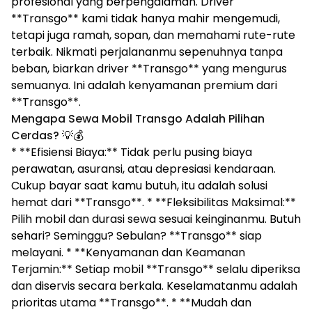
profesional yang berpengalaman. Driver
**Transgo** kami tidak hanya mahir mengemudi,
tetapi juga ramah, sopan, dan memahami rute-rute
terbaik. Nikmati perjalananmu sepenuhnya tanpa
beban, biarkan driver **Transgo** yang mengurus
semuanya. Ini adalah kenyamanan premium dari
**Transgo**.
Mengapa Sewa Mobil Transgo Adalah Pilihan
Cerdas?
💡💰
* **Efisiensi Biaya:** Tidak perlu pusing biaya
perawatan, asuransi, atau depresiasi kendaraan.
Cukup bayar saat kamu butuh, itu adalah solusi
hemat dari **Transgo**. * **Fleksibilitas Maksimal:**
Pilih mobil dan durasi sewa sesuai keinginanmu. Butuh
sehari? Seminggu? Sebulan? **Transgo** siap
melayani. * **Kenyamanan dan Keamanan
Terjamin:** Setiap mobil **Transgo** selalu diperiksa
dan diservis secara berkala. Keselamatanmu adalah
prioritas utama **Transgo**. * **Mudah dan