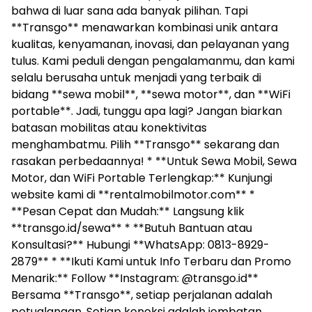
bahwa di luar sana ada banyak pilihan. Tapi
**Transgo** menawarkan kombinasi unik antara
kualitas, kenyamanan, inovasi, dan pelayanan yang
tulus. Kami peduli dengan pengalamanmu, dan kami
selalu berusaha untuk menjadi yang terbaik di
bidang **sewa mobil**, **sewa motor**, dan **WiFi
portable**. Jadi, tunggu apa lagi? Jangan biarkan
batasan mobilitas atau konektivitas
menghambatmu. Pilih **Transgo** sekarang dan
rasakan perbedaannya! * **Untuk Sewa Mobil, Sewa
Motor, dan WiFi Portable Terlengkap:** Kunjungi
website kami di **rentalmobilmotor.com** *
**Pesan Cepat dan Mudah:** Langsung klik
**transgo.id/sewa** * **Butuh Bantuan atau
Konsultasi?** Hubungi **WhatsApp: 0813-8929-
2879** * **Ikuti Kami untuk Info Terbaru dan Promo
Menarik:** Follow **Instagram: @transgo.id**
Bersama **Transgo**, setiap perjalanan adalah
petualangan. Setiap koneksi adalah jembatan