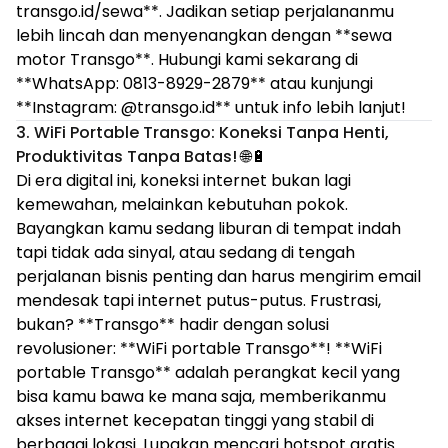
transgo.id/sewa**. Jadikan setiap perjalananmu
lebih lincah dan menyenangkan dengan **sewa
motor Transgo**. Hubungi kami sekarang di
**WhatsApp: 0813-8929-2879** atau kunjungi
**Instagram: @transgo.id** untuk info lebih lanjut!
3. WiFi Portable Transgo: Koneksi Tanpa Henti,
Produktivitas Tanpa Batas!
🌐🔋
Di era digital ini, koneksi internet bukan lagi
kemewahan, melainkan kebutuhan pokok.
Bayangkan kamu sedang liburan di tempat indah
tapi tidak ada sinyal, atau sedang di tengah
perjalanan bisnis penting dan harus mengirim email
mendesak tapi internet putus-putus. Frustrasi,
bukan? **Transgo** hadir dengan solusi
revolusioner: **WiFi portable Transgo**! **WiFi
portable Transgo** adalah perangkat kecil yang
bisa kamu bawa ke mana saja, memberikanmu
akses internet kecepatan tinggi yang stabil di
berbagai lokasi. Lupakan mencari hotspot gratis