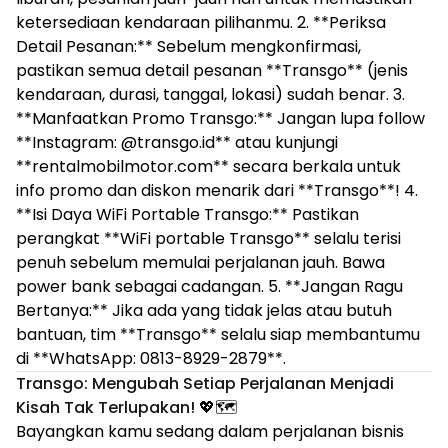
ketersediaan kendaraan pilihanmu. 2. **Periksa
Detail Pesanan:** Sebelum mengkonfirmasi,
pastikan semua detail pesanan **Transgo** (jenis
kendaraan, durasi, tanggal, lokasi) sudah benar. 3.
**Manfaatkan Promo Transgo:** Jangan lupa follow
**Instagram: @transgo.id** atau kunjungi
**rentalmobilmotor.com** secara berkala untuk
info promo dan diskon menarik dari **Transgo**! 4.
**Isi Daya WiFi Portable Transgo:** Pastikan
perangkat **WiFi portable Transgo** selalu terisi
penuh sebelum memulai perjalanan jauh. Bawa
power bank sebagai cadangan. 5. **Jangan Ragu
Bertanya:** Jika ada yang tidak jelas atau butuh
bantuan, tim **Transgo** selalu siap membantumu
di **WhatsApp: 0813-8929-2879**.
Transgo: Mengubah Setiap Perjalanan Menjadi
Kisah Tak Terlupakan!
💖🗺️
Bayangkan kamu sedang dalam perjalanan bisnis