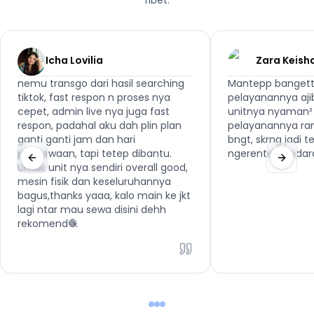
ribet.
Icha Lovilia
Zara Keish
nemu transgo dari hasil searching
Mantepp bangett
tiktok, fast respon n proses nya
pelayanannya aji
cepet, admin live nya juga fast
unitnya nyaman² 
respon, padahal aku dah plin plan
pelayanannya ra
ganti ganti jam dan hari
bngt, skrng jadi 
penyewaan, tapi tetep dibantu.
ngerental kenda
Untuk unit nya sendiri overall good,
mesin fisik dan keseluruhannya
bagus,thanks yaaa, kalo main ke jkt
lagi ntar mau sewa disini dehh
rekomend🧶