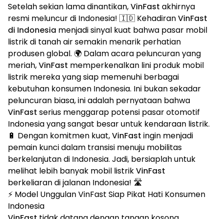
Setelah sekian lama dinantikan,
VinFast
akhirnya
resmi meluncur di Indonesia! 🇮🇩 Kehadiran
VinFast
di Indonesia
menjadi sinyal kuat bahwa pasar mobil
listrik di tanah air semakin menarik perhatian
produsen global. 🌍 Dalam acara peluncuran yang
meriah,
VinFast
memperkenalkan lini produk mobil
listrik mereka yang siap memenuhi berbagai
kebutuhan konsumen Indonesia. Ini bukan sekadar
peluncuran biasa, ini adalah pernyataan bahwa
VinFast
serius menggarap potensi pasar otomotif
Indonesia yang sangat besar untuk kendaraan listrik.
🔋 Dengan komitmen kuat,
VinFast
ingin menjadi
pemain kunci dalam transisi menuju mobilitas
berkelanjutan di Indonesia. Jadi, bersiaplah untuk
melihat lebih banyak mobil listrik
VinFast
berkeliaran di jalanan Indonesia! 🛣️
⚡ Model Unggulan VinFast Siap Pikat Hati Konsumen
Indonesia
VinFast
tidak datang dengan tangan kosong.