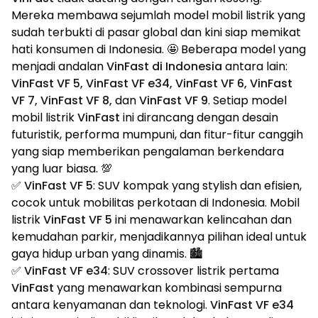
Mereka membawa sejumlah model mobil listrik yang
sudah terbukti di pasar global dan kini siap memikat
hati konsumen di Indonesia. 🤩 Beberapa model yang
menjadi andalan
VinFast di Indonesia
antara lain:
VinFast VF 5, VinFast VF e34, VinFast VF 6, VinFast
VF 7, VinFast VF 8,
dan
VinFast VF 9
. Setiap model
mobil listrik
VinFast
ini dirancang dengan desain
futuristik, performa mumpuni, dan fitur-fitur canggih
yang siap memberikan pengalaman berkendara
yang luar biasa. 💯
✅
VinFast VF 5
: SUV kompak yang stylish dan efisien,
cocok untuk mobilitas perkotaan di Indonesia. Mobil
listrik
VinFast VF 5
ini menawarkan kelincahan dan
kemudahan parkir, menjadikannya pilihan ideal untuk
gaya hidup urban yang dinamis. 🏙️
✅
VinFast VF e34
: SUV crossover listrik pertama
VinFast
yang menawarkan kombinasi sempurna
antara kenyamanan dan teknologi.
VinFast VF e34