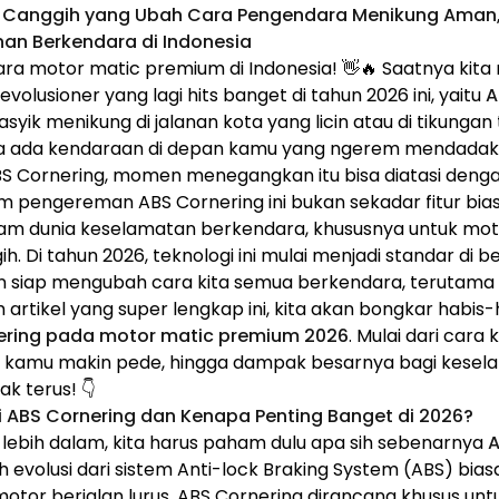
r Canggih yang Ubah Cara Pengendara Menikung Aman, A
an Berkendara di Indonesia
ra motor matic premium di Indonesia! 👋🔥 Saatnya kita 
evolusioner yang lagi hits banget di tahun 2026 ini, yaitu
A
asyik menikung di jalanan kota yang licin atau di tikungan
ba ada kendaraan di depan kamu yang ngerem mendadak. 
BS Cornering, momen menegangkan itu bisa diatasi den
em pengereman ABS Cornering ini bukan sekadar fitur biasa
am dunia keselamatan berkendara, khususnya untuk mo
. Di tahun 2026, teknologi ini mulai menjadi standar di 
dan siap mengubah cara kita semua berkendara, terutam
m artikel yang super lengkap ini, kita akan bongkar habis
nering pada motor matic premium 2026
. Mulai dari cara
in kamu makin pede, hingga dampak besarnya bagi kese
ak terus! 👇
gi ABS Cornering dan Kenapa Penting Banget di 2026?
lebih dalam, kita harus paham dulu apa sih sebenarnya
A
ah evolusi dari sistem Anti-lock Braking System (ABS) bias
otor berjalan lurus, ABS Cornering dirancang khusus unt