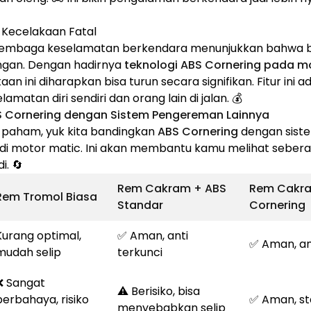
 Kecelakaan Fatal
i lembaga keselamatan berkendara menunjukkan bahwa 
kungan. Dengan hadirnya
teknologi ABS Cornering pada m
an ini diharapkan bisa turun secara signifikan. Fitur ini a
matan diri sendiri dan orang lain di jalan. 💰
S Cornering dengan Sistem Pengereman Lainnya
paham, yuk kita bandingkan
ABS Cornering
dengan sist
di motor matic. Ini akan membantu kamu melihat seber
i. 🔄
Rem Cakram + ABS
Rem Cakra
Rem Tromol Biasa
Standar
Cornering
Kurang optimal,
✅ Aman, anti
✅ Aman, an
mudah selip
terkunci
❌ Sangat
⚠️ Berisiko, bisa
berbahaya, risiko
✅ Aman, stab
menyebabkan selip