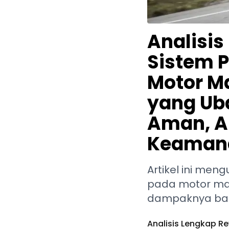
Analisis
Sistem 
Motor Ma
yang Ub
Aman, An
Keamana
Artikel ini men
pada motor mati
dampaknya bagi
Analisis Lengkap R