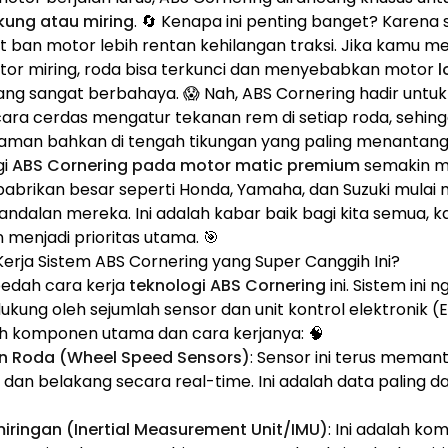
kung atau miring
. 🔄 Kenapa ini penting banget? Karena
 ban motor lebih rentan kehilangan traksi. Jika kamu me
otor miring, roda bisa terkunci dan menyebabkan motor
l
ng sangat berbahaya. 😱 Nah, ABS Cornering hadir untuk
secara cerdas mengatur tekanan rem di setiap roda, sehin
an bahkan di tengah tikungan yang paling menantang s
gi
ABS Cornering pada motor matic premium
semakin m
pabrikan besar seperti Honda, Yamaha, dan Suzuki mulai m
dalan mereka. Ini adalah kabar baik bagi kita semua, 
menjadi prioritas utama. 🎯
erja Sistem ABS Cornering yang Super Canggih Ini?
bedah cara kerja
teknologi ABS Cornering
ini. Sistem ini 
didukung oleh sejumlah sensor dan unit kontrol elektronik 
lah komponen utama dan cara kerjanya: 🧠
n Roda (Wheel Speed Sensors)
: Sensor ini terus mema
dan belakang secara real-time. Ini adalah data paling d
iringan (Inertial Measurement Unit/IMU)
: Ini adalah k