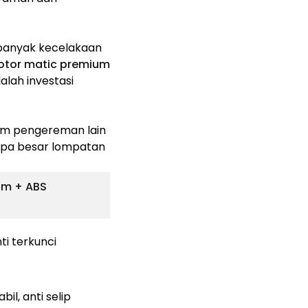
banyak kecelakaan
otor matic premium
dalah investasi
em pengereman lain
apa besar lompatan
m + ABS
ti terkunci
il, anti selip