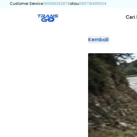
Customer Service
081389292879
atau
085718495924
Cari
Kembali