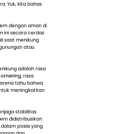
. Yuk, kita bahas
rem dengan aman di
em ini secara cerdas
li saat menikung
egunungan atau
enikung adalah rasa
Cornering
, rasa
n karena tahu bahwa
ntuk meningkatkan
jaga stabilitas
m didistribusikan
 dalam posisi yang
 nyaman dan