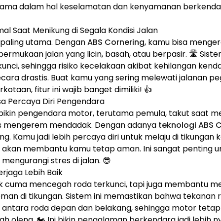
tama dalam hal keselamatan dan kenyamanan berkendara
 Saat Menikung di Segala Kondisi Jalan
n paling utama. Dengan
ABS Cornering
, kamu bisa menge
permukaan jalan yang licin, basah, atau berpasir. 🛣️ Sist
nci, sehingga risiko kecelakaan akibat kehilangan kenda
ecara drastis. Buat kamu yang sering melewati jalanan p
kotaan, fitur ini wajib banget dimiliki! 👍
a Percaya Diri Pengendara
 bikin pengendara motor, terutama pemula, takut saat m
rus mengerem mendadak. Dengan adanya
teknologi ABS 
lang. Kamu jadi lebih percaya diri untuk melaju di tikunga
akan membantu kamu tetap aman. Ini sangat penting u
 mengurangi stres di jalan. 😎
erjaga Lebih Baik
k cuma mencegah roda terkunci, tapi juga membantu men
an di tikungan. Sistem ini memastikan bahwa tekanan re
 antara roda depan dan belakang, sehingga motor tetap
ah oleng. 🏍️ Ini bikin pengalaman berkendara jadi lebih