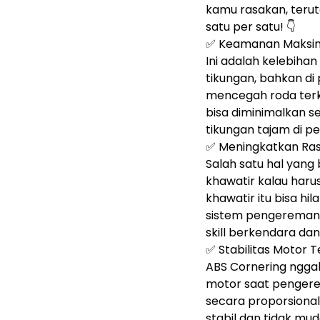
kamu rasakan, teru
satu per satu! 👇
✅ Keamanan Maksimal
Ini adalah kelebiha
tikungan, bahkan di 
mencegah roda terku
bisa diminimalkan s
tikungan tajam di per
✅ Meningkatkan Ras
Salah satu hal yang
khawatir kalau ha
khawatir itu bisa hi
sistem pengereman 
skill berkendara dan
✅ Stabilitas Motor T
ABS Cornering ngga
motor saat pengerem
secara proporsional
stabil dan tidak mud