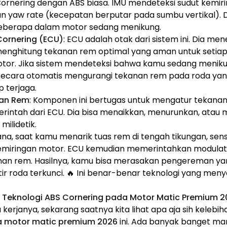
nering dengan ABS biasa. IMU mendeteksi sudut kemiri
dan yaw rate (kecepatan berputar pada sumbu vertikal). D
eberapa dalam motor sedang menikung.
Cornering (ECU)
: ECU adalah otak dari sistem ini. Dia me
 menghitung tekanan rem optimal yang aman untuk setia
otor. Jika sistem mendeteksi bahwa kamu sedang menik
secara otomatis mengurangi tekanan rem pada roda yang 
p terjaga.
nan Rem
: Komponen ini bertugas untuk mengatur tekana
perintah dari ECU. Dia bisa menaikkan, menurunkan, ata
ilidetik.
ana, saat kamu menarik tuas rem di tengah tikungan, sen
emiringan motor. ECU kemudian memerintahkan modulat
n rem. Hasilnya, kamu bisa merasakan pengereman yang 
r roda terkunci. 🔥 Ini benar-benar teknologi yang me
 Teknologi ABS Cornering pada Motor Matic Premium 2
erjanya, sekarang saatnya kita lihat apa aja sih kelebih
a motor matic premium 2026
ini. Ada banyak banget ma