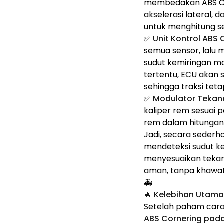
membedakan ABS Cor
akselerasi lateral, 
untuk menghitung s
✅
Unit Kontrol ABS 
semua sensor, lalu
sudut kemiringan m
tertentu, ECU akan 
sehingga traksi teta
✅
Modulator Teka
kaliper rem sesuai 
rem dalam hitungan m
Jadi, secara sederh
mendeteksi sudut k
menyesuaikan tekana
aman, tanpa khawati
🚑
🔥 Kelebihan Utama
Setelah paham cara k
ABS Cornering pad