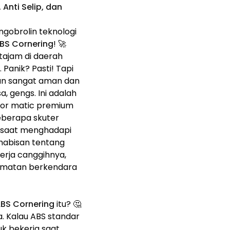
nti Selip, dan
ngobrolin teknologi
BS Cornering
! 🚀
 tajam di daerah
Panik? Pasti! Tapi
gan sangat aman dan
, gengs. Ini adalah
tor matic premium
beberapa skuter
a saat menghadapi
-habisan tentang
 kerja canggihnya,
lamatan berkendara
BS Cornering
itu? 🤔
a. Kalau ABS standar
uk bekerja saat