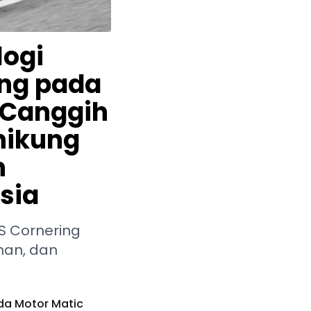
logi
ng pada
 Canggih
nikung
n
sia
BS Cornering
han, dan
da Motor Matic