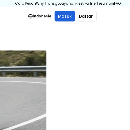
Cara Pesan
Why Transgo
Layanan
Fleet Partner
Testimoni
FAQ
Masuk
Daftar
Indonesia