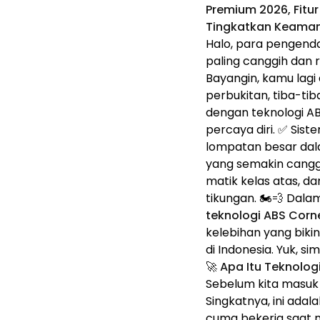
Premium 2026, Fitu
Tingkatkan Keaman
Halo, para pengenda
paling canggih dan r
Bayangin, kamu lagi 
perbukitan, tiba-ti
dengan teknologi A
percaya diri. ✅ Sist
lompatan besar dal
yang semakin canggih
matik kelas atas, 
tikungan. 🏍️💨 Dala
teknologi ABS Cor
kelebihan yang bik
di Indonesia. Yuk, sim
🚀 Apa Itu Teknolo
Sebelum kita masuk 
Singkatnya, ini adal
cuma bekerja saat m