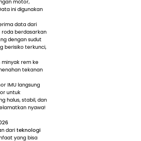
ngan motor,
ata ini digunakan
nerima data dari
p roda berdasarkan
ung dengan sudut
berisiko terkunci,
n minyak rem ke
u menahan tekanan
sor IMU langsung
or untuk
halus, stabil, dan
nyelamatkan nyawa!
026
an dari
teknologi
nfaat yang bisa