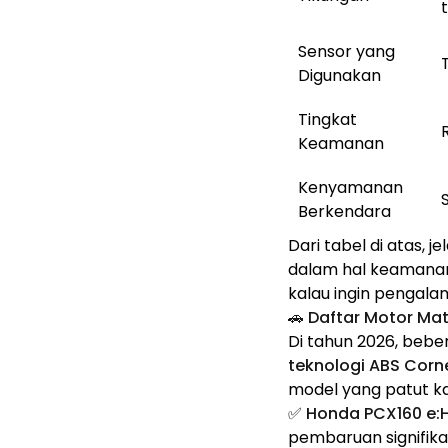
Sensor yang
Digunakan
Tingkat
Keamanan
Kenyamanan
Berkendara
Dari tabel di atas, 
dalam hal keamanan,
kalau ingin pengala
🚗 Daftar Motor Ma
Di tahun 2026, beb
teknologi ABS Corn
model yang patut ka
✅
Honda PCX160 e:
pembaruan signifi