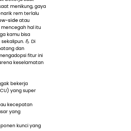
 saat menikung, gaya
narik rem terlalu
ow-side
atau
 mencegah hal itu
gga kamu bisa
ekalipun. 💪 Di
atang dan
engadopsi fitur ini
karena keselamatan
nggak bekerja
(ECU) yang super
ntau kecepatan
asar yang
omponen kunci yang