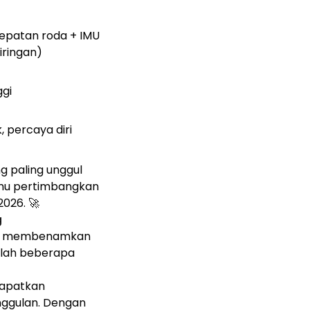
epatan roda + IMU
iringan)
ggi
, percaya diri
g paling unggul
kamu pertimbangkan
026. 🚀
g
ulai membenamkan
alah beberapa
dapatkan
unggulan. Dengan