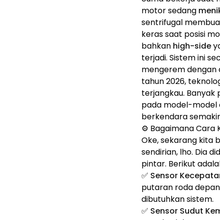
motor sedang
meni
sentrifugal membuat
keras saat posisi m
bahkan
high-side
ya
terjadi. Sistem ini 
mengerem dengan am
tahun 2026, teknolo
terjangkau. Banyak 
pada model-model an
berkendara semakin 
⚙️ Bagaimana Cara K
Oke, sekarang kita 
sendirian, lho. Dia 
pintar. Berikut ada
✅
Sensor Kecepata
putaran roda depan 
dibutuhkan sistem.
✅
Sensor Sudut Kem