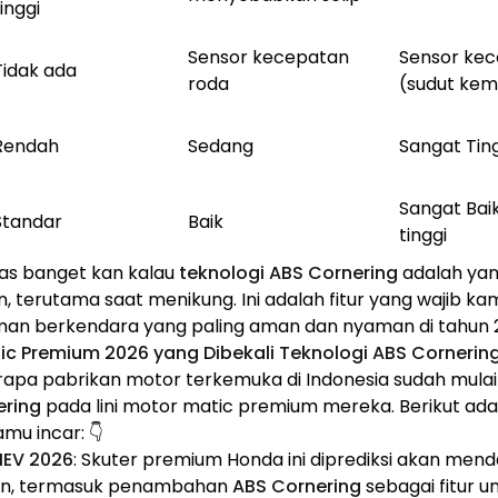
tinggi
Sensor kecepatan
Sensor kec
Tidak ada
roda
(sudut kem
Rendah
Sedang
Sangat Tin
Sangat Baik
Standar
Baik
tinggi
jelas banget kan kalau
teknologi ABS Cornering
adalah yan
 terutama saat menikung. Ini adalah fitur yang wajib 
man berkendara yang paling aman dan nyaman di tahun 2
tic Premium 2026 yang Dibekali Teknologi ABS Cornerin
erapa pabrikan motor terkemuka di Indonesia sudah m
ering
pada lini motor matic premium mereka. Berikut ad
mu incar: 👇
HEV 2026
: Skuter premium Honda ini diprediksi akan men
kan, termasuk penambahan
ABS Cornering
sebagai fitur 