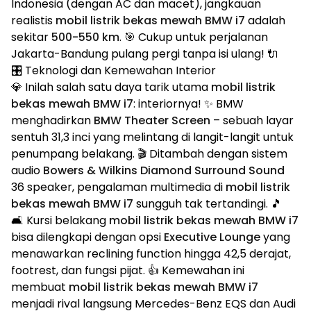
Indonesia (dengan AC dan macet), jangkauan
realistis
mobil listrik bekas mewah BMW i7
adalah
sekitar
500-550 km
. 🎯 Cukup untuk perjalanan
Jakarta-Bandung pulang pergi tanpa isi ulang! 🔌
🎛️ Teknologi dan Kemewahan Interior
💎 Inilah salah satu daya tarik utama
mobil listrik
bekas mewah BMW i7
: interiornya! ✨ BMW
menghadirkan
BMW Theater Screen
– sebuah layar
sentuh 31,3 inci yang melintang di langit-langit untuk
penumpang belakang. 🎬 Ditambah dengan sistem
audio
Bowers & Wilkins Diamond Surround Sound
36 speaker, pengalaman multimedia di
mobil listrik
bekas mewah BMW i7
sungguh tak tertandingi. 🎵
🛋️ Kursi belakang
mobil listrik bekas mewah BMW i7
bisa dilengkapi dengan opsi
Executive Lounge
yang
menawarkan reclining function hingga 42,5 derajat,
footrest, dan fungsi pijat. 👍 Kemewahan ini
membuat
mobil listrik bekas mewah BMW i7
menjadi rival langsung Mercedes-Benz EQS dan Audi