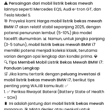
⚠️
Persaingan dari mobil listrik bekas mewah
lainnya seperti Mercedes EQS, Audi e-tron GT, dan
Tesla Model S.
🎯 Proyeksi kami:
Harga mobil listrik bekas mewah
BMW i7
akan relatif stabil sepanjang 2025, dengan
potensi penurunan lembut (5-10%) jika model
facelift diumumkan. 📊 Namun, untuk jangka panjang
(3-5 tahun),
mobil listrik bekas mewah BMW i7
memiliki potensi menjadi koleksi klasik, terutama
varian dengan opsi lengkap dan kondisi prima. 💎
🔍 Tips Membeli Mobil Listrik Bekas Mewah BMW i7:
Panduan Lengkap
🛒 Jika kamu tertarik dengan
peluang investasi
di
mobil listrik bekas mewah BMW i7
, berikut tips
penting yang WAJIB kamu ikuti: ✅
1. ✅ Periksa Riwayat Baterai (Battery State of Health
- SOH)
🔋 Ini adalah jantung dari
mobil listrik bekas mewah
manapun. 🎯 Minta dealer atau penjual untuk