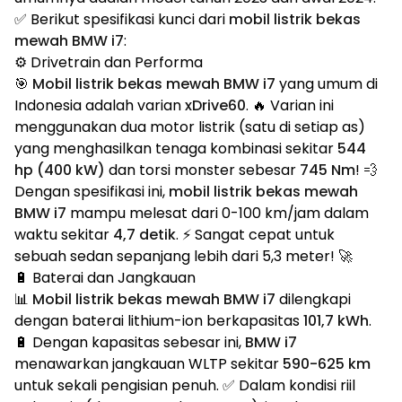
✅ Berikut spesifikasi kunci dari
mobil listrik bekas
mewah BMW i7
:
⚙️ Drivetrain dan Performa
🎯
Mobil listrik bekas mewah BMW i7
yang umum di
Indonesia adalah varian
xDrive60
. 🔥 Varian ini
menggunakan dua motor listrik (satu di setiap as)
yang menghasilkan tenaga kombinasi sekitar
544
hp (400 kW)
dan torsi monster sebesar
745 Nm
! 💨
Dengan spesifikasi ini,
mobil listrik bekas mewah
BMW i7
mampu melesat dari 0-100 km/jam dalam
waktu sekitar
4,7 detik
. ⚡ Sangat cepat untuk
sebuah sedan sepanjang lebih dari 5,3 meter! 🚀
🔋 Baterai dan Jangkauan
📊
Mobil listrik bekas mewah BMW i7
dilengkapi
dengan baterai lithium-ion berkapasitas
101,7 kWh
.
🔋 Dengan kapasitas sebesar ini,
BMW i7
menawarkan jangkauan WLTP sekitar
590-625 km
untuk sekali pengisian penuh. ✅ Dalam kondisi riil