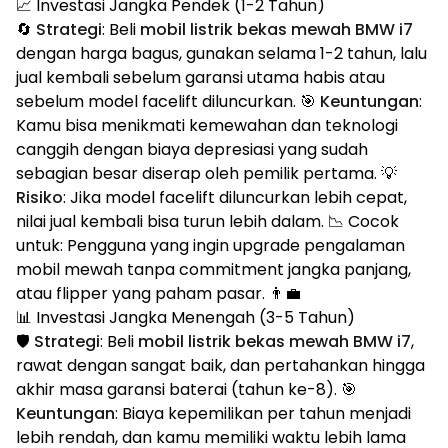
📈 Investasi Jangka Pendek (1-2 Tahun)
🔄
Strategi
: Beli
mobil listrik bekas mewah BMW i7
dengan harga bagus, gunakan selama 1-2 tahun, lalu
jual kembali sebelum garansi utama habis atau
sebelum model facelift diluncurkan. 🎯
Keuntungan
:
Kamu bisa menikmati kemewahan dan teknologi
canggih dengan biaya depresiasi yang sudah
sebagian besar diserap oleh pemilik pertama. 💡
Risiko
: Jika model facelift diluncurkan lebih cepat,
nilai jual kembali bisa turun lebih dalam. 📉 Cocok
untuk: Pengguna yang ingin upgrade pengalaman
mobil mewah tanpa commitment jangka panjang,
atau flipper yang paham pasar. 👨‍💼
📊 Investasi Jangka Menengah (3-5 Tahun)
🛡️
Strategi
: Beli
mobil listrik bekas mewah BMW i7
,
rawat dengan sangat baik, dan pertahankan hingga
akhir masa garansi baterai (tahun ke-8). 🎯
Keuntungan
: Biaya kepemilikan per tahun menjadi
lebih rendah, dan kamu memiliki waktu lebih lama