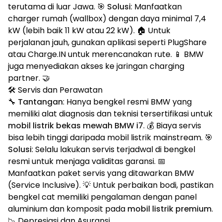
terutama di luar Jawa. 🎯
Solusi
: Manfaatkan
charger rumah (wallbox) dengan daya minimal 7,4
kW (lebih baik 11 kW atau 22 kW). 🏠 Untuk
perjalanan jauh, gunakan aplikasi seperti PlugShare
atau Charge.IN untuk merencanakan rute. 📱 BMW
juga menyediakan akses ke jaringan charging
partner. 🤝
🛠️ Servis dan Perawatan
🔧
Tantangan
: Hanya bengkel resmi BMW yang
memiliki alat diagnosis dan teknisi tersertifikasi untuk
mobil listrik bekas mewah BMW i7
. 💰 Biaya servis
bisa lebih tinggi daripada mobil listrik mainstream. 🎯
Solusi
: Selalu lakukan servis terjadwal di bengkel
resmi untuk menjaga validitas garansi. 📅
Manfaatkan paket servis yang ditawarkan BMW
(Service Inclusive). 💡 Untuk perbaikan bodi, pastikan
bengkel cat memiliki pengalaman dengan panel
aluminium dan komposit pada
mobil listrik premium
.
📉 Depresiasi dan Asuransi