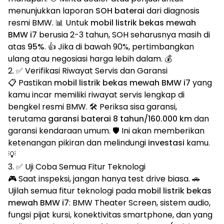
menunjukkan laporan
SOH baterai
dari diagnosis
resmi BMW. 📊 Untuk
mobil listrik bekas mewah
BMW i7
berusia 2-3 tahun, SOH seharusnya masih di
atas
95%
. 👍 Jika di bawah 90%, pertimbangkan
ulang atau negosiasi harga lebih dalam. 💰
2. ✅ Verifikasi Riwayat Servis dan Garansi
📋 Pastikan
mobil listrik bekas mewah BMW i7
yang
kamu incar memiliki riwayat servis lengkap di
bengkel resmi BMW. 🛠️ Periksa sisa garansi,
terutama
garansi baterai 8 tahun/160.000 km
dan
garansi kendaraan umum. 🛡️ Ini akan memberikan
ketenangan pikiran dan melindungi
investasi
kamu.
💡
3. ✅ Uji Coba Semua Fitur Teknologi
🎮 Saat inspeksi, jangan hanya test drive biasa. 🚗
Ujilah semua fitur teknologi pada
mobil listrik bekas
mewah BMW i7
: BMW Theater Screen, sistem audio,
fungsi pijat kursi, konektivitas smartphone, dan yang