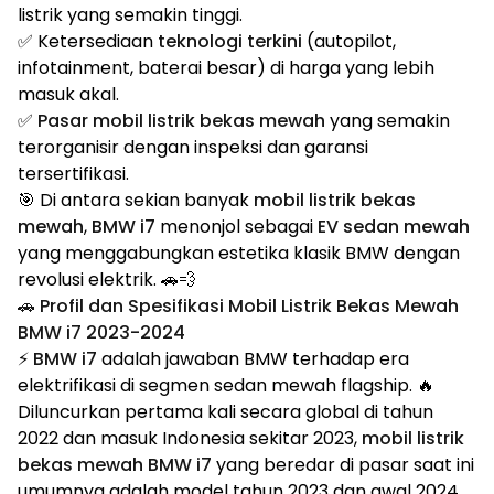
listrik yang semakin tinggi.
✅ Ketersediaan
teknologi terkini
(autopilot,
infotainment, baterai besar) di harga yang lebih
masuk akal.
✅
Pasar mobil listrik bekas mewah
yang semakin
terorganisir dengan inspeksi dan garansi
tersertifikasi.
🎯 Di antara sekian banyak
mobil listrik bekas
mewah
,
BMW i7
menonjol sebagai
EV sedan mewah
yang menggabungkan estetika klasik BMW dengan
revolusi elektrik. 🚗💨
🚗 Profil dan Spesifikasi Mobil Listrik Bekas Mewah
BMW i7 2023-2024
⚡
BMW i7
adalah jawaban BMW terhadap era
elektrifikasi di segmen sedan mewah flagship. 🔥
Diluncurkan pertama kali secara global di tahun
2022 dan masuk Indonesia sekitar 2023,
mobil listrik
bekas mewah BMW i7
yang beredar di pasar saat ini
umumnya adalah model tahun 2023 dan awal 2024.