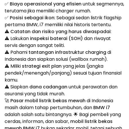
✅
Biaya operasional yang efisien
untuk segmennya,
terutama jika memiliki charger rumah.
✅
Posisi sebagai ikon
: Sebagai sedan listrik flagship
pertama BMW, i7 memiliki nilai historis tertentu.
⚠️
Catatan dan risiko yang harus diwaspadai
:
⚠️ Lakukan
inspeksi baterai (SOH)
dan riwayat
servis dengan sangat teliti.
⚠️ Pahami
tantangan infrastruktur charging
di
Indonesia dan siapkan solusi (wallbox rumah).
⚠️ Miliki
strategi exit plan
yang jelas (jangka
pendek/menengah/panjang) sesuai tujuan finansial
kamu.
⚠️ Siapkan
dana cadangan
untuk perawatan dan
asuransi yang tidak murah.
🚀
Pasar mobil listrik bekas mewah
di Indonesia
masih dalam tahap pertumbuhan, dan
BMW i7
adalah salah satu bintangnya. 🌟 Bagi pembeli yang
cerdas, informan, dan sabar,
mobil listrik bekas
mewah BMW i7
bukan sekadar mobil, tetapi sebuah