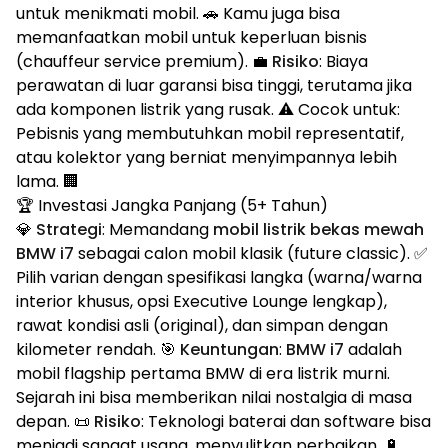
untuk menikmati mobil. 🚗 Kamu juga bisa
memanfaatkan mobil untuk keperluan bisnis
(chauffeur service premium). 💼
Risiko
: Biaya
perawatan di luar garansi bisa tinggi, terutama jika
ada komponen listrik yang rusak. ⚠️ Cocok untuk:
Pebisnis yang membutuhkan mobil representatif,
atau kolektor yang berniat menyimpannya lebih
lama. 🏢
🏆 Investasi Jangka Panjang (5+ Tahun)
💎
Strategi
: Memandang
mobil listrik bekas mewah
BMW i7
sebagai calon mobil klasik (future classic). ✅
Pilih varian dengan spesifikasi langka (warna/warna
interior khusus, opsi Executive Lounge lengkap),
rawat kondisi asli (original), dan simpan dengan
kilometer rendah. 🎯
Keuntungan
:
BMW i7
adalah
mobil flagship pertama BMW di era listrik murni.
Sejarah ini bisa memberikan nilai nostalgia di masa
depan. 📜
Risiko
: Teknologi baterai dan software bisa
menjadi sangat usang, menyulitkan perbaikan. 🔋