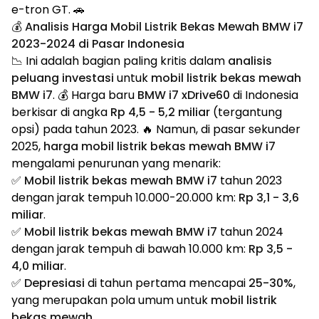
e-tron GT. 🚗
💰 Analisis Harga Mobil Listrik Bekas Mewah BMW i7
2023-2024 di Pasar Indonesia
📉 Ini adalah bagian paling kritis dalam
analisis
peluang investasi
untuk
mobil listrik bekas mewah
BMW i7
. 💰 Harga baru
BMW i7 xDrive60
di Indonesia
berkisar di angka
Rp 4,5 - 5,2 miliar
(tergantung
opsi) pada tahun 2023. 🔥 Namun, di pasar sekunder
2025,
harga mobil listrik bekas mewah BMW i7
mengalami penurunan yang menarik:
✅
Mobil listrik bekas mewah BMW i7
tahun 2023
dengan jarak tempuh 10.000-20.000 km:
Rp 3,1 - 3,6
miliar
.
✅
Mobil listrik bekas mewah BMW i7
tahun 2024
dengan jarak tempuh di bawah 10.000 km:
Rp 3,5 -
4,0 miliar
.
✅
Depresiasi
di tahun pertama mencapai
25-30%
,
yang merupakan pola umum untuk
mobil listrik
bekas mewah
.