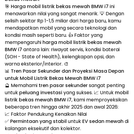
🎯
Harga mobil listrik bekas mewah BMW i7
ini
menawarkan nilai yang sangat menarik. 💡 Dengan
selisih sekitar Rp 1-1,5 miliar dari harga baru, kamu
mendapatkan mobil yang secara teknologi dan
kondisi masih seperti baru. 👍 Faktor yang
mempengaruhi
harga mobil listrik bekas mewah
BMW i7
antara lain: riwayat servis, kondisi baterai
(SOH - State of Health), kelengkapan opsi, dan
warna eksterior/interior. 🎨
📊 Tren Pasar Sekunder dan Proyeksi Masa Depan
untuk Mobil Listrik Bekas Mewah BMW i7
🔮 Memahami
tren pasar sekunder
sangat penting
untuk
peluang investasi
yang sukses. 📈 Untuk
mobil
listrik bekas mewah BMW i7
, kami memproyeksikan
beberapa tren hingga akhir 2025 dan awal 2026:
📈 Faktor Pendukung Kenaikan Nilai
✅
Permintaan yang stabil
untuk
EV sedan mewah
di
kalangan eksekutif dan kolektor.