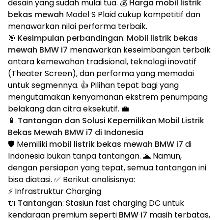
desain yang sudah mulai tua. 💰
Harga mobil listrik
bekas mewah
Model S Plaid cukup kompetitif dan
menawarkan nilai performa terbaik.
🎯
Kesimpulan perbandingan
:
Mobil listrik bekas
mewah BMW i7
menawarkan keseimbangan terbaik
antara kemewahan tradisional, teknologi inovatif
(Theater Screen), dan performa yang memadai
untuk segmennya. 👍 Pilihan tepat bagi yang
mengutamakan kenyamanan ekstrem penumpang
belakang dan citra eksekutif. 💼
🔋 Tantangan dan Solusi Kepemilikan Mobil Listrik
Bekas Mewah BMW i7 di Indonesia
🛡️ Memiliki
mobil listrik bekas mewah BMW i7
di
Indonesia bukan tanpa tantangan. 🌋 Namun,
dengan persiapan yang tepat, semua tantangan ini
bisa diatasi. ✅ Berikut analisisnya:
⚡ Infrastruktur Charging
🔌
Tantangan
: Stasiun fast charging DC untuk
kendaraan premium seperti
BMW i7
masih terbatas,