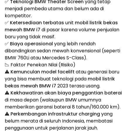
✅
Teknologi BMW Theater Screen
yang tetap
menjadi pembeda utama dan belum ada di
kompetitor.
✅
Ketersediaan terbatas
unit
mobil listrik bekas
mewah BMW i7
di pasar karena volume penjualan
baru yang tidak masif.
✅
Biaya operasional
yang lebih rendah
dibandingkan sedan mewah konvensional (seperti
BMW 760Li atau Mercedes S-Class).
📉 Faktor Penekan Nilai (Risiko)
⚠️
Kemunculan model facelift
atau generasi baru
yang bisa membuat teknologi pada
mobil listrik
bekas mewah BMW i7
2023 terasa usang.
⚠️
Kekhawatiran akan biaya penggantian baterai
di masa depan (walaupun BMW umumnya
memberikan garansi baterai 8 tahun/160.000 km).
⚠️
Perkembangan infrastruktur charging
yang
belum merata di seluruh Indonesia, membatasi
penggunaan untuk perjalanan jarak jauh.