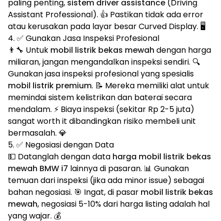
paling penting,
sistem driver assistance
(Driving
Assistant Professional). 👍 Pastikan tidak ada error
atau kerusakan pada layar besar Curved Display. 🖥️
4. ✅ Gunakan Jasa Inspeksi Profesional
👨‍🔧 Untuk
mobil listrik bekas mewah
dengan harga
miliaran, jangan mengandalkan inspeksi sendiri. 🔍
Gunakan jasa inspeksi profesional yang spesialis
mobil listrik premium
. 📝 Mereka memiliki alat untuk
memindai sistem kelistrikan dan baterai secara
mendalam. ⚡ Biaya inspeksi (sekitar Rp 2-5 juta)
sangat worth it dibandingkan risiko membeli unit
bermasalah. 💎
5. ✅ Negosiasi dengan Data
💵 Datanglah dengan data
harga mobil listrik bekas
mewah BMW i7
lainnya di pasaran. 📊 Gunakan
temuan dari inspeksi (jika ada minor issue) sebagai
bahan negosiasi. 🎯 Ingat, di pasar
mobil listrik bekas
mewah
, negosiasi 5-10% dari harga listing adalah hal
yang wajar. 💰