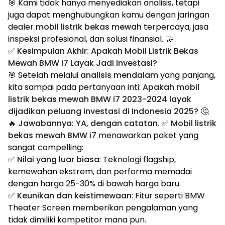
🎯 Kami tidak hanya menyediakan analisis, tetapi
juga dapat menghubungkan kamu dengan jaringan
dealer
mobil listrik bekas mewah
terpercaya, jasa
inspeksi profesional, dan solusi finansial. 🤝
✅ Kesimpulan Akhir: Apakah Mobil Listrik Bekas
Mewah BMW i7 Layak Jadi Investasi?
🎯 Setelah melalui
analisis mendalam
yang panjang,
kita sampai pada pertanyaan inti:
Apakah mobil
listrik bekas mewah BMW i7 2023-2024 layak
dijadikan peluang investasi di Indonesia 2025?
🤔
🔥
Jawabannya: YA, dengan catatan.
✅
Mobil listrik
bekas mewah BMW i7
menawarkan paket yang
sangat compelling:
✅
Nilai yang luar biasa
: Teknologi flagship,
kemewahan ekstrem, dan performa memadai
dengan harga 25-30% di bawah harga baru.
✅
Keunikan dan keistimewaan
: Fitur seperti BMW
Theater Screen memberikan pengalaman yang
tidak dimiliki kompetitor mana pun.