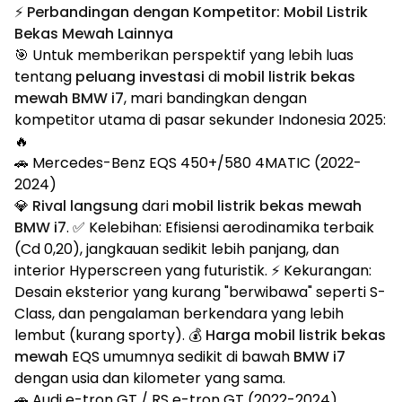
⚡ Perbandingan dengan Kompetitor: Mobil Listrik
Bekas Mewah Lainnya
🎯 Untuk memberikan perspektif yang lebih luas
tentang
peluang investasi
di
mobil listrik bekas
mewah BMW i7
, mari bandingkan dengan
kompetitor utama di pasar sekunder Indonesia 2025:
🔥
🚗 Mercedes-Benz EQS 450+/580 4MATIC (2022-
2024)
💎
Rival langsung
dari
mobil listrik bekas mewah
BMW i7
. ✅ Kelebihan: Efisiensi aerodinamika terbaik
(Cd 0,20), jangkauan sedikit lebih panjang, dan
interior Hyperscreen yang futuristik. ⚡ Kekurangan:
Desain eksterior yang kurang "berwibawa" seperti S-
Class, dan pengalaman berkendara yang lebih
lembut (kurang sporty). 💰
Harga mobil listrik bekas
mewah
EQS umumnya sedikit di bawah
BMW i7
dengan usia dan kilometer yang sama.
🚗 Audi e-tron GT / RS e-tron GT (2022-2024)