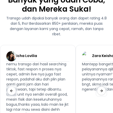
Banyak yang Udah Coba,
dan Mereka Suka!
Transgo udah dipakai banyak orang dan dapet rating 4.8
dari 5, lho! Berdasarkan 850+ penilaian, mereka puas
dengan layanan kami yang cepat, ramah, dan tanpa
ribet.
Icha Lovilia
Zara Keish
nemu transgo dari hasil searching
Mantepp bangett
tiktok, fast respon n proses nya
pelayanannya aji
cepet, admin live nya juga fast
unitnya nyaman² 
respon, padahal aku dah plin plan
pelayanannya ra
ganti ganti jam dan hari
bngt, skrng jadi 
penyewaan, tapi tetep dibantu.
ngerental kenda
Untuk unit nya sendiri overall good,
mesin fisik dan keseluruhannya
bagus,thanks yaaa, kalo main ke jkt
lagi ntar mau sewa disini dehh