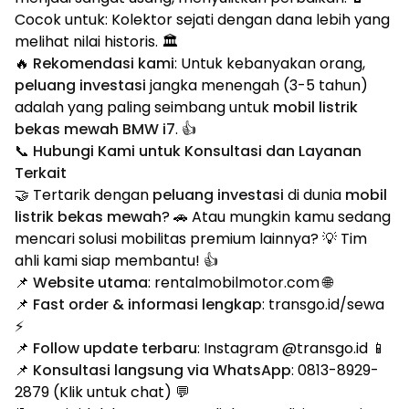
Cocok untuk: Kolektor sejati dengan dana lebih yang
melihat nilai historis. 🏛️
🔥
Rekomendasi kami
: Untuk kebanyakan orang,
peluang investasi
jangka menengah (3-5 tahun)
adalah yang paling seimbang untuk
mobil listrik
bekas mewah BMW i7
. 👍
📞 Hubungi Kami untuk Konsultasi dan Layanan
Terkait
🤝 Tertarik dengan
peluang investasi
di dunia
mobil
listrik bekas mewah
? 🚗 Atau mungkin kamu sedang
mencari solusi mobilitas premium lainnya? 💡 Tim
ahli kami siap membantu! 👍
📌
Website utama
:
rentalmobilmotor.com
🌐
📌
Fast order & informasi lengkap
:
transgo.id/sewa
⚡
📌
Follow update terbaru
: Instagram
@transgo.id
📱
📌
Konsultasi langsung via WhatsApp
:
0813-8929-
2879
(Klik untuk chat) 💬