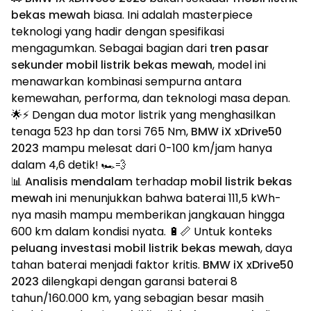
bekas mewah
biasa. Ini adalah masterpiece
teknologi yang hadir dengan spesifikasi
mengagumkan. Sebagai bagian dari
tren pasar
sekunder mobil listrik bekas mewah
, model ini
menawarkan kombinasi sempurna antara
kemewahan, performa, dan teknologi masa depan.
🌟⚡ Dengan dua motor listrik yang menghasilkan
tenaga 523 hp dan torsi 765 Nm,
BMW iX xDrive50
2023
mampu melesat dari 0-100 km/jam hanya
dalam 4,6 detik! 🏎️💨
📊
Analisis mendalam
terhadap
mobil listrik bekas
mewah
ini menunjukkan bahwa baterai 111,5 kWh-
nya masih mampu memberikan jangkauan hingga
600 km dalam kondisi nyata. 🔋📏 Untuk konteks
peluang investasi mobil listrik bekas mewah
, daya
tahan baterai menjadi faktor kritis.
BMW iX xDrive50
2023
dilengkapi dengan garansi baterai 8
tahun/160.000 km, yang sebagian besar masih