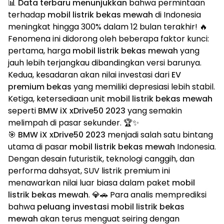
📊
Data terbaru menunjukkan
bahwa permintaan
terhadap
mobil listrik bekas mewah
di Indonesia
meningkat hingga 300% dalam 12 bulan terakhir! 🔥
Fenomena ini didorong oleh beberapa faktor kunci:
pertama, harga
mobil listrik bekas mewah
yang
jauh lebih terjangkau dibandingkan versi barunya.
Kedua, kesadaran akan nilai investasi dari
EV
premium bekas
yang memiliki depresiasi lebih stabil.
Ketiga, ketersediaan unit
mobil listrik bekas mewah
seperti
BMW iX xDrive50 2023
yang semakin
melimpah di pasar sekunder. 🏆✨
🎯
BMW iX xDrive50 2023
menjadi salah satu bintang
utama di pasar
mobil listrik bekas mewah
Indonesia.
Dengan desain futuristik, teknologi canggih, dan
performa dahsyat, SUV listrik premium ini
menawarkan nilai luar biasa dalam paket
mobil
listrik bekas mewah
. 💎🚗 Para analis memprediksi
bahwa
peluang investasi mobil listrik bekas
mewah
akan terus menguat seiring dengan