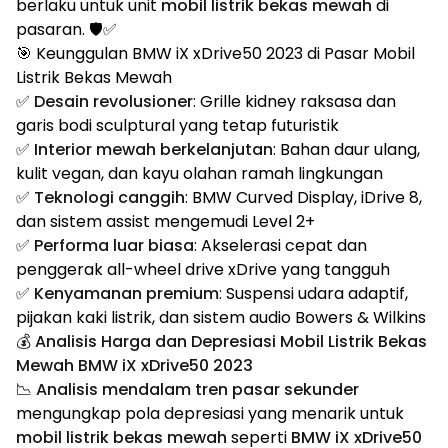
berlaku untuk unit
mobil listrik bekas mewah
di
pasaran. 🛡️✅
🎯 Keunggulan BMW iX xDrive50 2023 di Pasar Mobil
Listrik Bekas Mewah
✅
Desain revolusioner
: Grille kidney raksasa dan
garis bodi sculptural yang tetap futuristik
✅
Interior mewah berkelanjutan
: Bahan daur ulang,
kulit vegan, dan kayu olahan ramah lingkungan
✅
Teknologi canggih
: BMW Curved Display, iDrive 8,
dan sistem assist mengemudi Level 2+
✅
Performa luar biasa
: Akselerasi cepat dan
penggerak all-wheel drive xDrive yang tangguh
✅
Kenyamanan premium
: Suspensi udara adaptif,
pijakan kaki listrik, dan sistem audio Bowers & Wilkins
💰 Analisis Harga dan Depresiasi Mobil Listrik Bekas
Mewah BMW iX xDrive50 2023
📉
Analisis mendalam tren pasar sekunder
mengungkap pola depresiasi yang menarik untuk
mobil listrik bekas mewah
seperti
BMW iX xDrive50