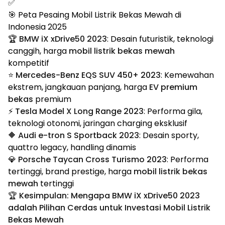
✅
🎯 Peta Pesaing Mobil Listrik Bekas Mewah di
Indonesia 2025
🏆
BMW iX xDrive50 2023
: Desain futuristik, teknologi
canggih, harga
mobil listrik bekas mewah
kompetitif
⭐
Mercedes-Benz EQS SUV 450+ 2023
: Kemewahan
ekstrem, jangkauan panjang, harga
EV premium
bekas
premium
⚡
Tesla Model X Long Range 2023
: Performa gila,
teknologi otonomi, jaringan charging eksklusif
🔶
Audi e-tron S Sportback 2023
: Desain sporty,
quattro legacy, handling dinamis
💎
Porsche Taycan Cross Turismo 2023
: Performa
tertinggi, brand prestige, harga
mobil listrik bekas
mewah
tertinggi
🏆 Kesimpulan: Mengapa BMW iX xDrive50 2023
adalah Pilihan Cerdas untuk Investasi Mobil Listrik
Bekas Mewah