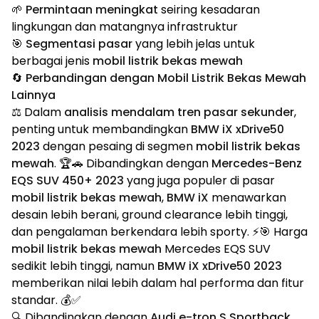
🌱
Permintaan meningkat
seiring kesadaran
lingkungan dan matangnya infrastruktur
🎯
Segmentasi pasar
yang lebih jelas untuk
berbagai jenis
mobil listrik bekas mewah
🔄 Perbandingan dengan Mobil Listrik Bekas Mewah
Lainnya
⚖️ Dalam
analisis mendalam tren pasar sekunder
,
penting untuk membandingkan
BMW iX xDrive50
2023
dengan pesaing di segmen
mobil listrik bekas
mewah
. 🏆🚗 Dibandingkan dengan
Mercedes-Benz
EQS SUV 450+ 2023
yang juga populer di pasar
mobil listrik bekas mewah
,
BMW iX
menawarkan
desain lebih berani, ground clearance lebih tinggi,
dan pengalaman berkendara lebih sporty. ⚡🎯 Harga
mobil listrik bekas mewah
Mercedes EQS SUV
sedikit lebih tinggi, namun
BMW iX xDrive50 2023
memberikan nilai lebih dalam hal performa dan fitur
standar. 💰✅
🔍 Dibandingkan dengan
Audi e-tron S Sportback