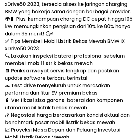
xDrive50 2023
, tersedia akses ke jaringan charging
BMW yang bekerja sama dengan berbagai provider.
🌍🔋 Plus, kemampuan charging DC cepat hingga 195
kW memungkinkan pengisian dari 10% ke 80% hanya
dalam 35 menit! ⏱️⚡
✅ Tips Membeli Mobil Listrik Bekas Mewah BMW iX
xDrive50 2023
🔍
Lakukan inspeksi baterai profesional
sebelum
membeli
mobil listrik bekas mewah
📄
Periksa riwayat servis lengkap
dan pastikan
update software terbaru terinstal
🚗
Test drive menyeluruh
untuk merasakan
performa dan fitur
EV premium bekas
🔋
Verifikasi sisa garansi
baterai dan komponen
utama
mobil listrik bekas mewah
💰
Negosiasi harga berdasarkan
kondisi aktual dan
benchmark pasar
mobil listrik bekas mewah
📈 Proyeksi Masa Depan dan Peluang Investasi
Mobil Listrik Bekas Mewah