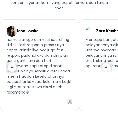
dengan layanan kami yang cepat, ramah, dan tanpa
ribet.
Icha Lovilia
Zara Keish
nemu transgo dari hasil searching
Mantepp bangett
tiktok, fast respon n proses nya
pelayanannya aji
cepet, admin live nya juga fast
unitnya nyaman² 
respon, padahal aku dah plin plan
pelayanannya ra
ganti ganti jam dan hari
bngt, skrng jadi 
penyewaan, tapi tetep dibantu.
ngerental kenda
Untuk unit nya sendiri overall good,
mesin fisik dan keseluruhannya
bagus,thanks yaaa, kalo main ke jkt
lagi ntar mau sewa disini dehh
rekomend🧶