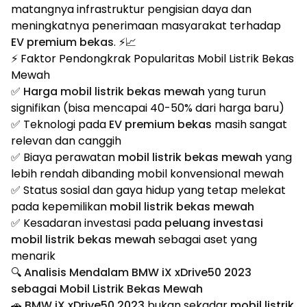
matangnya infrastruktur pengisian daya dan
meningkatnya penerimaan masyarakat terhadap
EV premium bekas
. ⚡📈
⚡ Faktor Pendongkrak Popularitas Mobil Listrik Bekas
Mewah
✅
Harga mobil listrik bekas mewah
yang turun
signifikan (bisa mencapai 40-50% dari harga baru)
✅ Teknologi pada
EV premium bekas
masih sangat
relevan dan canggih
✅ Biaya perawatan
mobil listrik bekas mewah
yang
lebih rendah dibanding mobil konvensional mewah
✅ Status sosial dan gaya hidup yang tetap melekat
pada kepemilikan
mobil listrik bekas mewah
✅ Kesadaran investasi pada
peluang investasi
mobil listrik bekas mewah
sebagai aset yang
menarik
🔍 Analisis Mendalam BMW iX xDrive50 2023
sebagai Mobil Listrik Bekas Mewah
🚗
BMW iX xDrive50 2023
bukan sekadar
mobil listrik