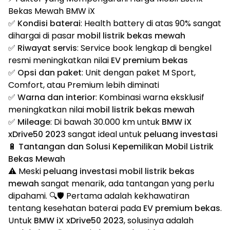
Bekas Mewah BMW iX
✅
Kondisi baterai
: Health battery di atas 90% sangat
dihargai di pasar
mobil listrik bekas mewah
✅
Riwayat servis
: Service book lengkap di bengkel
resmi meningkatkan nilai
EV premium bekas
✅
Opsi dan paket
: Unit dengan paket M Sport,
Comfort, atau Premium lebih diminati
✅
Warna dan interior
: Kombinasi warna eksklusif
meningkatkan nilai
mobil listrik bekas mewah
✅
Mileage
: Di bawah 30.000 km untuk
BMW iX
xDrive50 2023
sangat ideal untuk
peluang investasi
🔋 Tantangan dan Solusi Kepemilikan Mobil Listrik
Bekas Mewah
⚠️ Meski
peluang investasi mobil listrik bekas
mewah
sangat menarik, ada tantangan yang perlu
dipahami. 🔍🛡️ Pertama adalah kekhawatiran
tentang kesehatan baterai pada
EV premium bekas
.
Untuk
BMW iX xDrive50 2023
, solusinya adalah