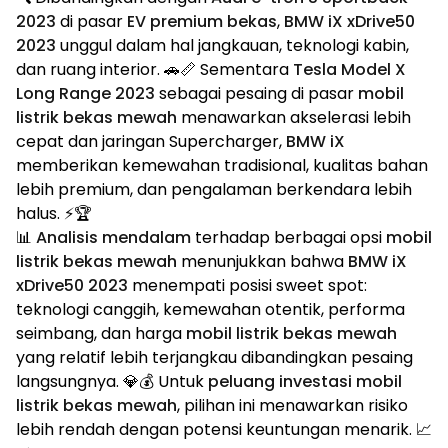
2023
di pasar
EV premium bekas
,
BMW iX xDrive50
2023
unggul dalam hal jangkauan, teknologi kabin,
dan ruang interior. 🚗📏 Sementara
Tesla Model X
Long Range 2023
sebagai pesaing di pasar
mobil
listrik bekas mewah
menawarkan akselerasi lebih
cepat dan jaringan Supercharger,
BMW iX
memberikan kemewahan tradisional, kualitas bahan
lebih premium, dan pengalaman berkendara lebih
halus. ⚡🏆
📊
Analisis mendalam
terhadap berbagai opsi
mobil
listrik bekas mewah
menunjukkan bahwa
BMW iX
xDrive50 2023
menempati posisi sweet spot:
teknologi canggih, kemewahan otentik, performa
seimbang, dan harga
mobil listrik bekas mewah
yang relatif lebih terjangkau dibandingkan pesaing
langsungnya. 💎💰 Untuk
peluang investasi mobil
listrik bekas mewah
, pilihan ini menawarkan risiko
lebih rendah dengan potensi keuntungan menarik. 📈