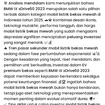
🎯
Analisis mendalam
kami menunjukkan bahwa
BMW iX xDrive50 2023
merupakan salah satu pilihan
terbaik dalam kategori
mobil listrik bekas mewah
di
Indonesia tahun 2025. 🚗💎 Kombinasi desain ikonis,
teknologi mutakhir, performa tangguh, dan harga
mobil listrik bekas mewah
yang sudah mengalami
depresiasi signifikan menciptakan
peluang investasi
yang sangat menarik. 📈💰
🔥
Tren pasar sekunder mobil listrik bekas mewah
sedang dalam fase pertumbuhan eksponensial. 📊🚀
Dengan kesadaran yang tepat, riset mendalam, dan
pemilihan unit berkualitas, investasi dalam
EV
premium bekas
seperti
BMW iX xDrive50 2023
dapat memberikan kepuasan berkendara sekaligus
potensi keuntungan finansial. 💰🏆 Ingatlah bahwa
mobil listrik bekas mewah
bukan hanya kendaraan,
tetapi juga aset teknologi yang merepresentasikan
momen penting dalam evolusi otomotif dunia. 🌍⚡
✅
Tips akhir
untuk calon investor
mobil listrik bekas