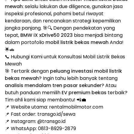
mewah
: selalu lakukan due diligence, gunakan jasa
inspeksi profesional, pahami betul riwayat
kendaraan, dan rencanakan strategi kepemilikan
jangka panjang. 🎯🔍 Dengan pendekatan yang
tepat,
BMW iX xDrive50 2023
bisa menjadi bintang
dalam portofolio
mobil listrik bekas mewah
Anda!
🌟🚗
📞 Hubungi Kami untuk Konsultasi Mobil Listrik Bekas
Mewah
🎯 Tertarik dengan
peluang investasi mobil listrik
bekas mewah
? Ingin tahu lebih banyak tentang
analisis mendalam tren pasar sekunder
? Atau
butuh panduan memilih
EV premium bekas
terbaik?
Tim ahli kami siap membantu! 📲💼
📌 Website utama: rentalmobilmotor.com
📌 Fast order: transgo.id/sewa
📌 Instagram: @transgo.id
📌 WhatsApp: 0813-8929-2879