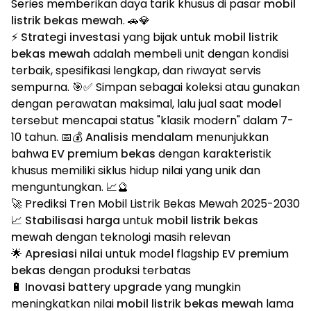
Series memberikan daya tarik khusus di pasar
mobil
listrik bekas mewah
. 🚗💎
⚡
Strategi investasi
yang bijak untuk
mobil listrik
bekas mewah
adalah membeli unit dengan kondisi
terbaik, spesifikasi lengkap, dan riwayat servis
sempurna. 🎯✅ Simpan sebagai koleksi atau gunakan
dengan perawatan maksimal, lalu jual saat model
tersebut mencapai status "klasik modern" dalam 7-
10 tahun. 📅💰
Analisis mendalam
menunjukkan
bahwa
EV premium bekas
dengan karakteristik
khusus memiliki siklus hidup nilai yang unik dan
menguntungkan. 📈🔮
🚀 Prediksi Tren Mobil Listrik Bekas Mewah 2025-2030
📈
Stabilisasi harga
untuk
mobil listrik bekas
mewah
dengan teknologi masih relevan
🌟
Apresiasi nilai
untuk model flagship
EV premium
bekas
dengan produksi terbatas
🔋
Inovasi battery upgrade
yang mungkin
meningkatkan nilai
mobil listrik bekas mewah
lama