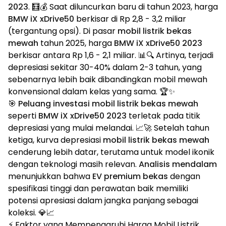
2023
. 🧮💰 Saat diluncurkan baru di tahun 2023, harga
BMW iX xDrive50
berkisar di Rp 2,8 - 3,2 miliar
(tergantung opsi). Di pasar
mobil listrik bekas
mewah
tahun 2025, harga
BMW iX xDrive50 2023
berkisar antara Rp 1,6 - 2,1 miliar. 📊🔍 Artinya, terjadi
depresiasi sekitar 30-40% dalam 2-3 tahun, yang
sebenarnya lebih baik dibandingkan mobil mewah
konvensional dalam kelas yang sama. 🏆✨
🎯
Peluang investasi mobil listrik bekas mewah
seperti
BMW iX xDrive50 2023
terletak pada titik
depresiasi yang mulai melandai. 📈🚀 Setelah tahun
ketiga, kurva depresiasi
mobil listrik bekas mewah
cenderung lebih datar, terutama untuk model ikonik
dengan teknologi masih relevan.
Analisis mendalam
menunjukkan bahwa
EV premium bekas
dengan
spesifikasi tinggi dan perawatan baik memiliki
potensi apresiasi dalam jangka panjang sebagai
koleksi. 💎📈
⚡ Faktor yang Mempengaruhi Harga Mobil Listrik