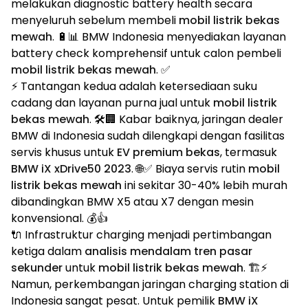
melakukan diagnostic battery health secara
menyeluruh sebelum membeli
mobil listrik bekas
mewah
. 🔋📊 BMW Indonesia menyediakan layanan
battery check komprehensif untuk calon pembeli
mobil listrik bekas mewah
. ✅
⚡ Tantangan kedua adalah ketersediaan suku
cadang dan layanan purna jual untuk
mobil listrik
bekas mewah
. 🛠️🏢 Kabar baiknya, jaringan dealer
BMW di Indonesia sudah dilengkapi dengan fasilitas
servis khusus untuk
EV premium bekas
, termasuk
BMW iX xDrive50 2023
. 🌐✅ Biaya servis rutin
mobil
listrik bekas mewah
ini sekitar 30-40% lebih murah
dibandingkan BMW X5 atau X7 dengan mesin
konvensional. 💰👍
🔌 Infrastruktur charging menjadi pertimbangan
ketiga dalam
analisis mendalam tren pasar
sekunder
untuk
mobil listrik bekas mewah
. 🏗️⚡
Namun, perkembangan jaringan charging station di
Indonesia sangat pesat. Untuk pemilik
BMW iX