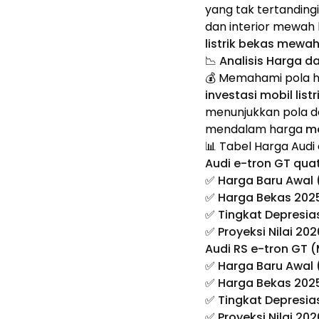
yang tak tertandingi
dan interior mewah b
listrik bekas mewah
📉 Analisis Harga 
💰 Memahami pola h
investasi mobil lis
menunjukkan pola dep
mendalam harga
mo
📊 Tabel Harga Audi
Audi e-tron GT qua
✅
Harga Baru Awal 
✅
Harga Bekas 2025 
✅
Tingkat Depresia
✅
Proyeksi Nilai 202
Audi RS e-tron GT 
✅
Harga Baru Awal
✅
Harga Bekas 2025 
✅
Tingkat Depresia
✅
Proyeksi Nilai 202