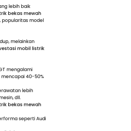
ng lebih baik
strik bekas mewah
ja, popularitas model
dup, melainkan
estasi mobil listrik
n GT mengalami
sa mencapai 40-50%
perawatan lebih
esin, dll.
strik bekas mewah
rforma seperti Audi