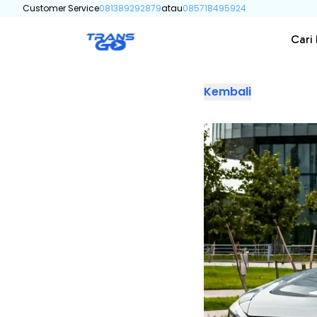
Customer Service
081389292879
atau
085718495924
Cari
Kembali