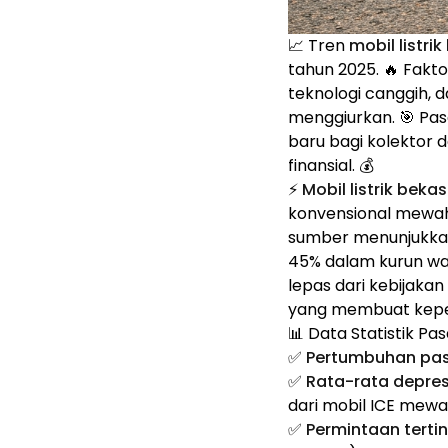
📈 Tren
mobil listr
tahun 2025. 🔥 Fakt
teknologi canggih, d
menggiurkan. 🎯 Pa
baru bagi kolektor 
finansial. 💰
⚡
Mobil listrik bek
konvensional mewah,
sumber menunjukka
45% dalam kurun wa
lepas dari kebijaka
yang membuat kepe
📊 Data Statistik Pa
✅
Pertumbuhan pasa
✅
Rata-rata depres
dari mobil ICE mew
✅
Permintaan tertin