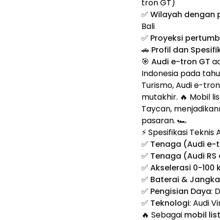
tron GT)
✅
Wilayah dengan p
Bali
✅
Proyeksi pertumb
🚗 Profil dan Spesi
🎯
Audi e-tron GT
ad
Indonesia pada tahu
Turismo, Audi e-tro
mutakhir. 🔥 Mobil 
Taycan, menjadikan
pasaran. 🏎️
⚡ Spesifikasi Teknis
✅
Tenaga (Audi e-t
✅
Tenaga (Audi RS 
✅
Akselerasi 0-100
✅
Baterai & Jangk
✅
Pengisian Daya
: 
✅
Teknologi
: Audi V
🔥 Sebagai
mobil li