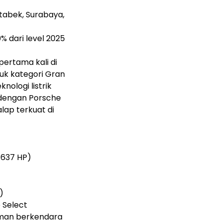
tabek, Surabaya,
0% dari level 2025
ertama kali di
k kategori Gran
ologi listrik
a dengan Porsche
ap terkuat di
 637 HP)
)
e Select
aman berkendara