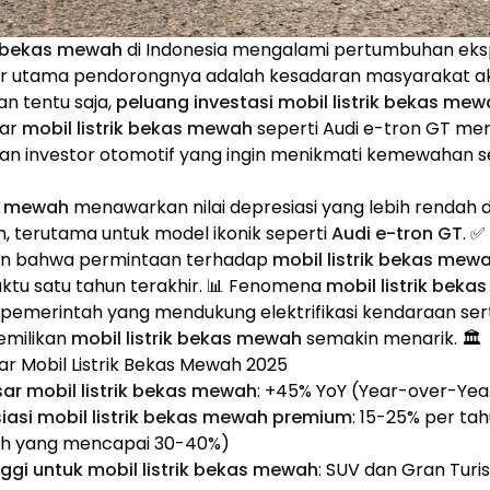
ik bekas mewah
di Indonesia mengalami pertumbuhan eks
or utama pendorongnya adalah kesadaran masyarakat aka
an tentu saja,
peluang investasi mobil listrik bekas me
sar
mobil listrik bekas mewah
seperti Audi e-tron GT me
dan investor otomotif yang ingin menikmati kemewahan s
as mewah
menawarkan nilai depresiasi yang lebih rendah 
 terutama untuk model ikonik seperti
Audi e-tron GT
. ✅
n bahwa permintaan terhadap
mobil listrik bekas mew
ktu satu tahun terakhir. 📊 Fenomena
mobil listrik bek
n pemerintah yang mendukung elektrifikasi kendaraan sert
milikan
mobil listrik bekas mewah
semakin menarik. 🏛️
sar Mobil Listrik Bekas Mewah 2025
r mobil listrik bekas mewah
: +45% YoY (Year-over-Yea
iasi mobil listrik bekas mewah premium
: 15-25% per ta
ah yang mencapai 30-40%)
ggi untuk mobil listrik bekas mewah
: SUV dan Gran Turi