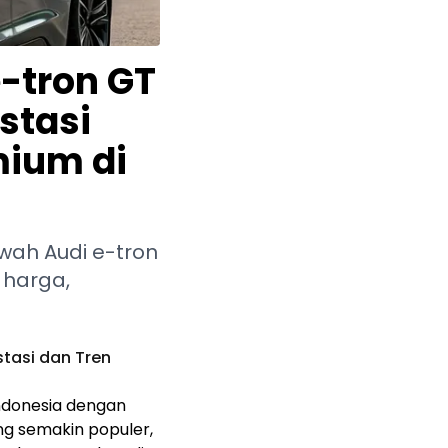
e-tron GT
stasi
mium di
ewah Audi e-tron
 harga,
stasi dan Tren
ndonesia dengan
ang semakin populer,