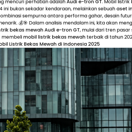
ng mencuri perhatian adalah
Audi e-tron GT
. Mobil listr
4 ini bukan sekadar kendaraan, melainkan sebuah
aset i
binasi sempurna antara performa gahar, desain futuris
 menarik. 💰🎯 Dalam analisis mendalam ini, kita akan men
istrik bekas mewah Audi e-tron GT
, mulai dari tren pasa
ps membeli
mobil listrik bekas mewah
terbaik di tahun 20
bil Listrik Bekas Mewah di Indonesia 2025