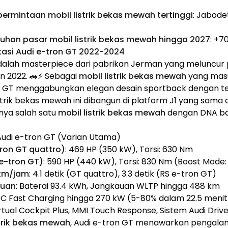
ermintaan mobil listrik bekas mewah tertinggi
: Jabode
uhan pasar mobil listrik bekas mewah hingga 2027
: +7
fikasi Audi e-tron GT 2022-2024
alah masterpiece dari pabrikan Jerman yang meluncur p
n 2022. 🚗⚡ Sebagai
mobil listrik bekas mewah
yang masu
n GT menggabungkan elegan desain sportback dengan tekn
listrik bekas mewah ini dibangun di platform J1 yang sam
nya salah satu
mobil listrik bekas mewah
dengan DNA bal
 Audi e-tron GT (Varian Utama)
ron GT quattro)
: 469 HP (350 kW), Torsi: 630 Nm
e-tron GT)
: 590 HP (440 kW), Torsi: 830 Nm (Boost Mode:
 km/jam
: 4.1 detik (GT quattro), 3.3 detik (RS e-tron GT)
auan
: Baterai 93.4 kWh, Jangkauan WLTP hingga 488 km
DC Fast Charging hingga 270 kW (5-80% dalam 22.5 menit
irtual Cockpit Plus, MMI Touch Response, Sistem Audi Driv
strik bekas mewah
, Audi e-tron GT menawarkan pengal