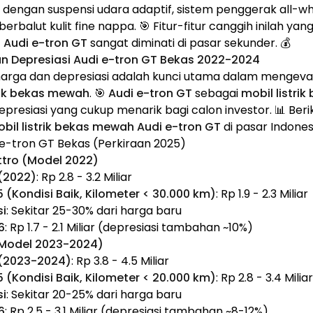
 dengan suspensi udara adaptif, sistem penggerak all-whe
erbalut kulit fine nappa. 🎯 Fitur-fitur canggih inilah 
 Audi e-tron GT
sangat diminati di pasar sekunder. 💰
dan Depresiasi Audi e-tron GT Bekas 2022-2024
arga dan depresiasi adalah kunci utama dalam mengeva
trik bekas mewah
. 🎯
Audi e-tron GT
sebagai
mobil listri
resiasi yang cukup menarik bagi calon investor. 📊 Berik
bil listrik bekas mewah Audi e-tron GT
di pasar Indones
 e-tron GT Bekas (Perkiraan 2025)
ttro (Model 2022)
(2022)
: Rp 2.8 - 3.2 Miliar
(Kondisi Baik, Kilometer < 30.000 km)
: Rp 1.9 - 2.3 Miliar
si
: Sekitar 25-30% dari harga baru
6
: Rp 1.7 - 2.1 Miliar (depresiasi tambahan ~10%)
(Model 2023-2024)
 (2023-2024)
: Rp 3.8 - 4.5 Miliar
(Kondisi Baik, Kilometer < 20.000 km)
: Rp 2.8 - 3.4 Miliar
si
: Sekitar 20-25% dari harga baru
6
: Rp 2.5 - 3.1 Miliar (depresiasi tambahan ~8-12%)