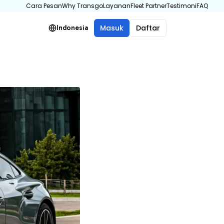
Cara Pesan
Why Transgo
Layanan
Fleet Partner
Testimoni
FAQ
Masuk
Daftar
Indonesia