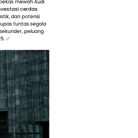
ik bekas mewah Audi
nvestasi cerdas
tik, dan potensi
gupas tuntas segala
r sekunder, peluang
25. ✅