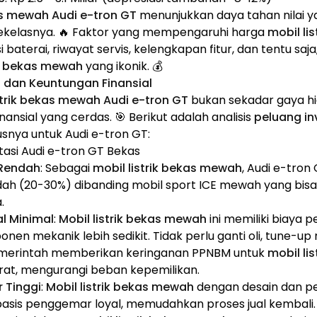
kas mewah Audi e-tron GT
menunjukkan daya tahan nilai ya
sekelasnya. 🔥 Faktor yang mempengaruhi harga
mobil li
isi baterai, riwayat servis, kelengkapan fitur, dan tentu sa
ik bekas mewah
yang ikonik. 💰
i dan Keuntungan Finansial
strik bekas mewah Audi e-tron GT
bukan sekadar gaya hi
ansial yang cerdas. 🎯 Berikut adalah analisis
peluang inv
snya untuk Audi e-tron GT:
asi Audi e-tron GT Bekas
 Rendah
: Sebagai
mobil listrik bekas mewah
, Audi e-tro
endah (20-30%) dibanding mobil sport ICE mewah yang bi
.
l Minimal
:
Mobil listrik bekas mewah
ini memiliki biaya 
n mekanik lebih sedikit. Tidak perlu ganti oli, tune-up m
emerintah memberikan keringanan PPNBM untuk
mobil li
at, mengurangi beban kepemilikan.
 Tinggi
:
Mobil listrik bekas mewah
dengan desain dan pe
basis penggemar loyal, memudahkan proses jual kembali.