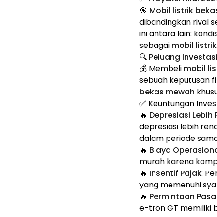
🎯
Mobil listrik be
dibandingkan rival 
ini antara lain: kond
sebagai
mobil listr
🔍 Peluang Investas
💰 Membeli
mobil li
sebuah keputusan fin
bekas mewah
khusu
✅ Keuntungan Invest
🔥
Depresiasi Lebih
depresiasi lebih r
dalam periode sama
🔥
Biaya Operasiona
murah karena kompone
🔥
Insentif Pajak
: P
yang memenuhi syar
🔥
Permintaan Pasar
e-tron GT memiliki 