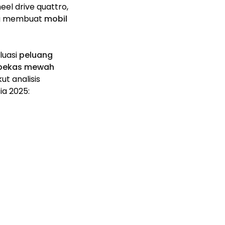
el drive quattro,
yang membuat
mobil
luasi
peluang
k bekas mewah
ut analisis
ia 2025: