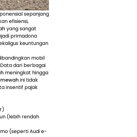
ponensial sepanjang
n efisiensi,
wah
yang sangat
njadi primadona
ekaligus keuntungan
dibandingkan mobil
 Data dari berbagai
ah
meningkat hingga
as mewah
ini tidak
a insentif pajak
r)
hun (lebih rendah
smo (seperti Audi e-