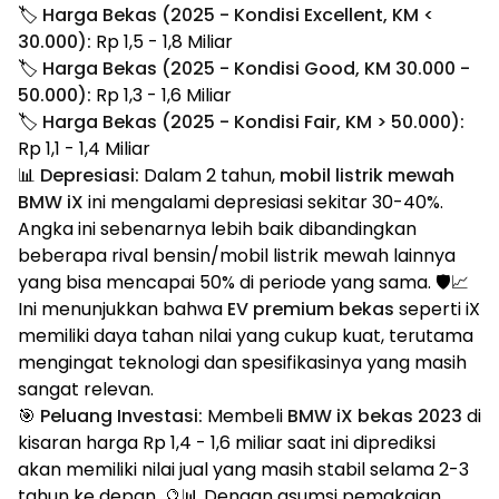
🏷️
Harga Bekas (2025 - Kondisi Excellent, KM <
30.000):
Rp 1,5 - 1,8 Miliar
🏷️
Harga Bekas (2025 - Kondisi Good, KM 30.000 -
50.000):
Rp 1,3 - 1,6 Miliar
🏷️
Harga Bekas (2025 - Kondisi Fair, KM > 50.000):
Rp 1,1 - 1,4 Miliar
📊
Depresiasi:
Dalam 2 tahun,
mobil listrik mewah
BMW iX
ini mengalami depresiasi sekitar 30-40%.
Angka ini sebenarnya lebih baik dibandingkan
beberapa rival bensin/mobil listrik mewah lainnya
yang bisa mencapai 50% di periode yang sama. 🛡️📈
Ini menunjukkan bahwa
EV premium bekas
seperti iX
memiliki daya tahan nilai yang cukup kuat, terutama
mengingat teknologi dan spesifikasinya yang masih
sangat relevan.
🎯
Peluang Investasi:
Membeli
BMW iX bekas 2023
di
kisaran harga Rp 1,4 - 1,6 miliar saat ini diprediksi
akan memiliki nilai jual yang masih stabil selama 2-3
tahun ke depan. 🔮📊 Dengan asumsi pemakaian