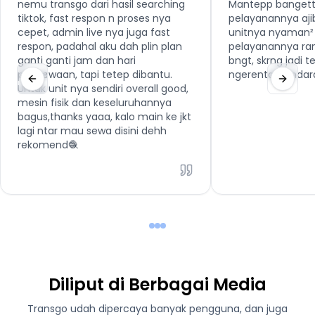
nemu transgo dari hasil searching
Mantepp bangett
tiktok, fast respon n proses nya
pelayanannya aji
cepet, admin live nya juga fast
unitnya nyaman² 
respon, padahal aku dah plin plan
pelayanannya ra
ganti ganti jam dan hari
bngt, skrng jadi 
penyewaan, tapi tetep dibantu.
ngerental kenda
Untuk unit nya sendiri overall good,
mesin fisik dan keseluruhannya
bagus,thanks yaaa, kalo main ke jkt
lagi ntar mau sewa disini dehh
rekomend🧶
Diliput di Berbagai Media
Transgo udah dipercaya banyak pengguna, dan juga