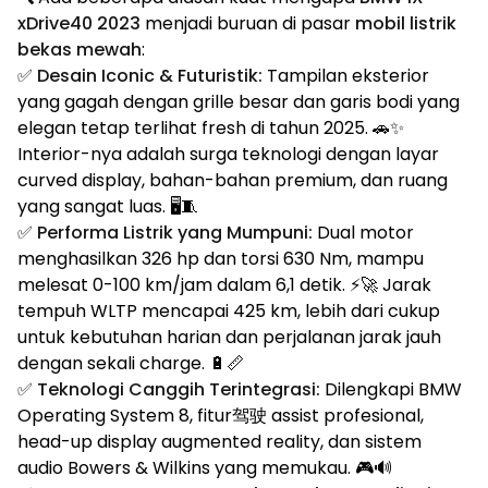
xDrive40 2023
menjadi buruan di pasar
mobil listrik
bekas mewah
:
✅
Desain Iconic & Futuristik:
Tampilan eksterior
yang gagah dengan grille besar dan garis bodi yang
elegan tetap terlihat fresh di tahun 2025. 🚗✨
Interior-nya adalah surga teknologi dengan layar
curved display, bahan-bahan premium, dan ruang
yang sangat luas. 🖥️🧵
✅
Performa Listrik yang Mumpuni:
Dual motor
menghasilkan 326 hp dan torsi 630 Nm, mampu
melesat 0-100 km/jam dalam 6,1 detik. ⚡🚀 Jarak
tempuh WLTP mencapai 425 km, lebih dari cukup
untuk kebutuhan harian dan perjalanan jarak jauh
dengan sekali charge. 🔋📏
✅
Teknologi Canggih Terintegrasi:
Dilengkapi BMW
Operating System 8, fitur驾驶 assist profesional,
head-up display augmented reality, dan sistem
audio Bowers & Wilkins yang memukau. 🎮🔊