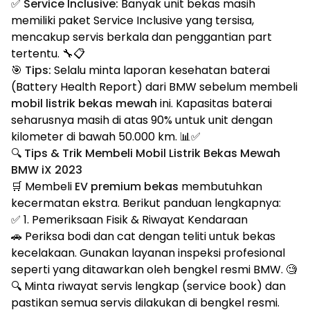
✅
Service Inclusive:
Banyak unit bekas masih
memiliki paket Service Inclusive yang tersisa,
mencakup servis berkala dan penggantian part
tertentu. 🔧📋
🎯
Tips:
Selalu minta laporan kesehatan baterai
(Battery Health Report) dari BMW sebelum membeli
mobil listrik bekas mewah
ini. Kapasitas baterai
seharusnya masih di atas 90% untuk unit dengan
kilometer di bawah 50.000 km. 📊✅
🔍 Tips & Trik Membeli Mobil Listrik Bekas Mewah
BMW iX 2023
🛒 Membeli
EV premium bekas
membutuhkan
kecermatan ekstra. Berikut panduan lengkapnya:
✅ 1. Pemeriksaan Fisik & Riwayat Kendaraan
🚗 Periksa bodi dan cat dengan teliti untuk bekas
kecelakaan. Gunakan layanan inspeksi profesional
seperti yang ditawarkan oleh bengkel resmi BMW. 🧐
🔍 Minta riwayat servis lengkap (service book) dan
pastikan semua servis dilakukan di bengkel resmi.