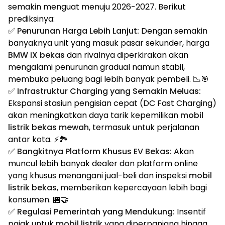
semakin menguat menuju 2026-2027. Berikut
prediksinya:
✅
Penurunan Harga Lebih Lanjut:
Dengan semakin
banyaknya unit yang masuk pasar sekunder, harga
BMW iX bekas
dan rivalnya diperkirakan akan
mengalami penurunan gradual namun stabil,
membuka peluang bagi lebih banyak pembeli. 📉🎯
✅
Infrastruktur Charging yang Semakin Meluas:
Ekspansi stasiun pengisian cepat (DC Fast Charging)
akan meningkatkan daya tarik kepemilikan
mobil
listrik bekas mewah
, termasuk untuk perjalanan
antar kota. ⚡🏞️
✅
Bangkitnya Platform Khusus EV Bekas:
Akan
muncul lebih banyak dealer dan platform online
yang khusus menangani jual-beli dan inspeksi
mobil
listrik bekas
, memberikan kepercayaan lebih bagi
konsumen. 🏪🤝
✅
Regulasi Pemerintah yang Mendukung:
Insentif
pajak untuk
mobil listrik
yang diperpanjang hingga