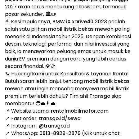
2027 akan terus mendukung ekosistem, termasuk
pasar sekunder. 🏛️📜
🎯
Kesimpulannya, BMW iX xDrive40 2023
adalah
salah satu pilihan
mobil listrik bekas mewah
paling
menarik di Indonesia tahun 2025. Dengan kombinasi
desain, teknologi, performa, dan nilai investasi yang
baik, ia menawarkan peluang emas untuk masuk ke
dunia
EV premium
dengan cara yang lebih cerdas
secara finansial. 💎🚀
📞 Hubungi Kami untuk Konsultasi & Layanan Rental
Butuh saran lebih lanjut tentang
mobil listrik bekas
mewah
atau ingin mencoba menyewa
mobil listrik
premium
terlebih dahulu? Tim ahli
Transgo
siap
membantu! 🧑‍💼👩‍💼
📌 Website utama:
rentalmobilmotor.com
📌 Fast order:
transgo.id/sewa
📌 Instagram:
@transgo.id
📌 WhatsApp:
0813-8929-2879
(Klik untuk chat