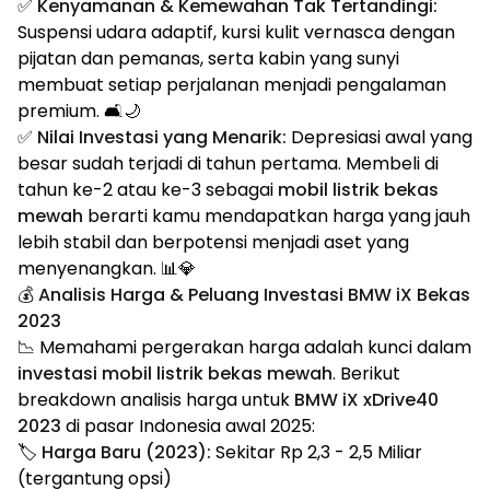
✅
Kenyamanan & Kemewahan Tak Tertandingi:
Suspensi udara adaptif, kursi kulit vernasca dengan
pijatan dan pemanas, serta kabin yang sunyi
membuat setiap perjalanan menjadi pengalaman
premium. 🛋️🌙
✅
Nilai Investasi yang Menarik:
Depresiasi awal yang
besar sudah terjadi di tahun pertama. Membeli di
tahun ke-2 atau ke-3 sebagai
mobil listrik bekas
mewah
berarti kamu mendapatkan harga yang jauh
lebih stabil dan berpotensi menjadi aset yang
menyenangkan. 📊💎
💰 Analisis Harga & Peluang Investasi BMW iX Bekas
2023
📉 Memahami pergerakan harga adalah kunci dalam
investasi mobil listrik bekas mewah
. Berikut
breakdown analisis harga untuk
BMW iX xDrive40
2023
di pasar Indonesia awal 2025:
🏷️
Harga Baru (2023):
Sekitar Rp 2,3 - 2,5 Miliar
(tergantung opsi)