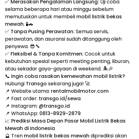
✅
Merasakan Pengalaman Langsung:
Uji coba
selama beberapa hari atau minggu sebelum
memutuskan untuk membeli
mobil listrik bekas
mewah
. 🧪🚗
✅
Tanpa Pusing Perawatan:
Semua servis,
perawatan, dan asuransi sudah ditanggung oleh
penyewa. 😎🔧
✅
Fleksibel & Tanpa Komitmen:
Cocok untuk
kebutuhan spesial seperti meeting penting, liburan,
atau sekadar gaya-gayaan di weekend. 🏝️🎉
📞
Ingin coba rasakan kemewahan mobil listrik?
Hubungi
Transgo
sekarang juga! 🚀
📌 Website utama:
rentalmobilmotor.com
📌 Fast order:
transgo.id/sewa
📌 Instagram:
@transgo.id
📌 WhatsApp:
0813-8929-2879
📈 Prediksi Masa Depan Pasar Mobil Listrik Bekas
Mewah di Indonesia
🔮 Tren
mobil listrik bekas mewah
diprediksi akan