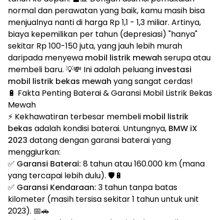
normal dan perawatan yang baik, kamu masih bisa
menjualnya nanti di harga Rp 1,1 - 1,3 miliar. Artinya,
biaya kepemilikan per tahun (depresiasi) "hanya"
sekitar Rp 100-150 juta, yang jauh lebih murah
daripada menyewa
mobil listrik mewah
serupa atau
membeli baru. 💡💸 Ini adalah peluang
investasi
mobil listrik bekas mewah
yang sangat cerdas!
🔋 Fakta Penting Baterai & Garansi Mobil Listrik Bekas
Mewah
⚡ Kekhawatiran terbesar membeli
mobil listrik
bekas
adalah kondisi baterai. Untungnya,
BMW iX
2023
datang dengan garansi baterai yang
menggiurkan:
✅
Garansi Baterai:
8 tahun atau 160.000 km (mana
yang tercapai lebih dulu). 🛡️🔋
✅
Garansi Kendaraan:
3 tahun tanpa batas
kilometer (masih tersisa sekitar 1 tahun untuk unit
2023). 📅🚗