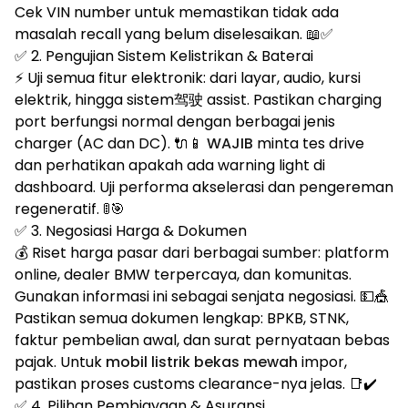
Cek VIN number untuk memastikan tidak ada
masalah recall yang belum diselesaikan. 📖✅
✅ 2. Pengujian Sistem Kelistrikan & Baterai
⚡ Uji semua fitur elektronik: dari layar, audio, kursi
elektrik, hingga sistem驾驶 assist. Pastikan charging
port berfungsi normal dengan berbagai jenis
charger (AC dan DC). 🔌📱
WAJIB
minta tes drive
dan perhatikan apakah ada warning light di
dashboard. Uji performa akselerasi dan pengereman
regeneratif. 🚦🎯
✅ 3. Negosiasi Harga & Dokumen
💰 Riset harga pasar dari berbagai sumber: platform
online, dealer BMW terpercaya, dan komunitas.
Gunakan informasi ini sebagai senjata negosiasi. 💵🎪
Pastikan semua dokumen lengkap: BPKB, STNK,
faktur pembelian awal, dan surat pernyataan bebas
pajak. Untuk
mobil listrik bekas mewah
impor,
pastikan proses customs clearance-nya jelas. 📑✔️
✅ 4. Pilihan Pembiayaan & Asuransi