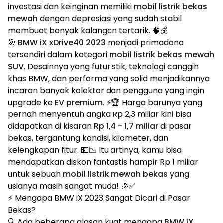
investasi dan keinginan memiliki
mobil listrik bekas
mewah
dengan depresiasi yang sudah stabil
membuat banyak kalangan tertarik. 🧠💰
🎯
BMW iX xDrive40 2023
menjadi primadona
tersendiri dalam kategori
mobil listrik bekas mewah
SUV
. Desainnya yang futuristik, teknologi canggih
khas BMW, dan performa yang solid menjadikannya
incaran banyak kolektor dan pengguna yang ingin
upgrade ke
EV premium
. ⚡🏆 Harga barunya yang
pernah menyentuh angka Rp 2,3 miliar kini bisa
didapatkan di kisaran
Rp 1,4 - 1,7 miliar
di pasar
bekas, tergantung kondisi, kilometer, dan
kelengkapan fitur. 💵📉 Itu artinya, kamu bisa
mendapatkan diskon fantastis hampir Rp 1 miliar
untuk sebuah
mobil listrik mewah bekas
yang
usianya masih sangat muda! 🎉✅
⚡ Mengapa BMW iX 2023 Sangat Dicari di Pasar
Bekas?
🔍 Ada beberapa alasan kuat mengapa
BMW iX