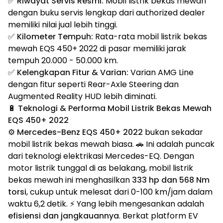
✅
Riwayat Servis Resmi:
Mobil listrik bekas mewah
dengan buku servis lengkap dari authorized dealer
memiliki nilai jual lebih tinggi.
✅
Kilometer Tempuh:
Rata-rata mobil listrik bekas
mewah EQS 450+ 2022 di pasar memiliki jarak
tempuh 20.000 - 50.000 km.
✅
Kelengkapan Fitur & Varian:
Varian AMG Line
dengan fitur seperti Rear-Axle Steering dan
Augmented Reality HUD lebih diminati.
🔋 Teknologi & Performa Mobil Listrik Bekas Mewah
EQS 450+ 2022
⚙️
Mercedes-Benz EQS 450+ 2022
bukan sekadar
mobil listrik bekas mewah biasa. 🚗 Ini adalah puncak
dari teknologi elektrikasi Mercedes-EQ. Dengan
motor listrik tunggal di as belakang, mobil listrik
bekas mewah ini menghasilkan
333 hp dan 568 Nm
torsi
, cukup untuk melesat dari 0-100 km/jam dalam
waktu 6,2 detik. ⚡ Yang lebih mengesankan adalah
efisiensi dan jangkauannya
. Berkat platform EV