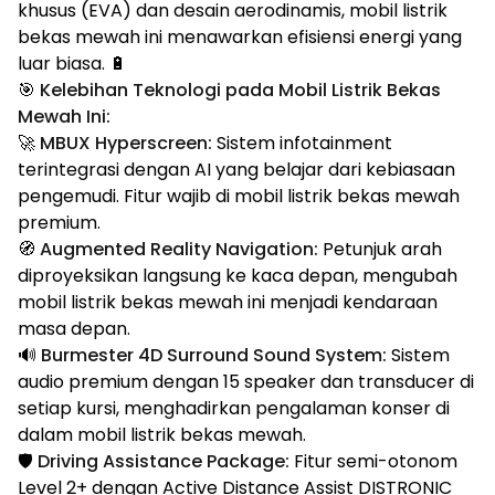
khusus (EVA) dan desain aerodinamis, mobil listrik
bekas mewah ini menawarkan efisiensi energi yang
luar biasa. 🔋
🎯
Kelebihan Teknologi pada Mobil Listrik Bekas
Mewah Ini:
🚀
MBUX Hyperscreen:
Sistem infotainment
terintegrasi dengan AI yang belajar dari kebiasaan
pengemudi. Fitur wajib di mobil listrik bekas mewah
premium.
🧭
Augmented Reality Navigation:
Petunjuk arah
diproyeksikan langsung ke kaca depan, mengubah
mobil listrik bekas mewah ini menjadi kendaraan
masa depan.
🔊
Burmester 4D Surround Sound System:
Sistem
audio premium dengan 15 speaker dan transducer di
setiap kursi, menghadirkan pengalaman konser di
dalam mobil listrik bekas mewah.
🛡️
Driving Assistance Package:
Fitur semi-otonom
Level 2+ dengan Active Distance Assist DISTRONIC