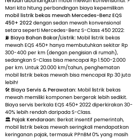
rendah
dibandingkan mobil mewah konvensional. ⚡
Mari kita hitung perbandingan biaya kepemilikan
mobil listrik bekas mewah Mercedes-Benz EQS
450+ 2022
dengan sedan mewah konvensional
setara seperti Mercedes-Benz S-Class 450 2022:
⛽
Biaya Bahan Bakar/Listrik:
Mobil listrik bekas
mewah EQS 450+ hanya membutuhkan sekitar Rp
300-400 per km (dengan pengisian di rumah),
sedangkan S-Class bisa mencapai Rp 1.500-2.000
per km. Untuk 20.000 km/tahun, penghematan
mobil listrik bekas mewah bisa mencapai Rp 30 juta
lebih!
🛠️
Biaya Servis & Perawatan:
Mobil listrik bekas
mewah memiliki komponen bergerak lebih sedikit.
Biaya servis berkala EQS 450+ 2022 diperkirakan 30-
40% lebih rendah daripada S-Class.
🏛️
Pajak Kendaraan:
Berkat insentif pemerintah,
mobil listrik bekas mewah seringkali mendapatkan
keringanan pajak, termasuk PPnBM 0% yang masih