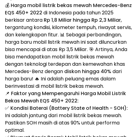
💰
Harga mobil listrik bekas mewah Mercedes-Benz
EQS 450+ 2022
di Indonesia pada tahun 2025
berkisar antara
Rp 1,8 Miliar hingga Rp 2,3 Miliar
,
tergantung kondisi, kilometer tempuh, riwayat servis,
dan kelengkapan fitur. 📊 Sebagai perbandingan,
harga baru mobil listrik mewah ini saat diluncurkan
bisa mencapai di atas Rp 3,5 Miliar. 🎯 Artinya, Anda
bisa mendapatkan mobil listrik bekas mewah
dengan teknologi terdepan dan kemewahan khas
Mercedes-Benz dengan
diskon hingga 40%
dari
harga baru! 🔥 Ini adalah peluang emas dalam
berinvestasi di mobil listrik bekas mewah.
📌
Faktor yang Mempengaruhi Harga Mobil Listrik
Bekas Mewah EQS 450+ 2022:
✅
Kondisi Baterai (Battery State of Health - SOH):
Ini adalah jantung dari mobil listrik bekas mewah.
Pastikan SOH masih di atas 90% untuk performa
optimal.