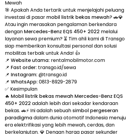
Mewah
🎯 Apakah Anda tertarik untuk menjelajahi peluang
investasi di pasar
mobil listrik bekas mewah
? 🚗💎
Atau ingin merasakan pengalaman berkendara
dengan
Mercedes-Benz EQS 450+ 2022
melalui
layanan sewa premium? ⏳ Tim ahli kami di Transgo
siap memberikan konsultasi personal dan solusi
mobilitas terbaik untuk Anda! 👍
📌
Website utama:
rentalmobilmotor.com
📌
Fast order:
transgo.id/sewa
📌
Instagram:
@transgo.id
📌
WhatsApp:
0813-8929-2879
✅ Kesimpulan
🔥
Mobil listrik bekas mewah Mercedes-Benz EQS
450+ 2022
adalah lebih dari sekadar kendaraan
bekas. 🚗⚡ Ini adalah sebuah
simbol pergeseran
paradigma
dalam dunia otomotif Indonesia menuju
era elektrifikasi yang lebih mewah, cerdas, dan
berkelanjutan. 💎 Dengan harga pasar sekunder