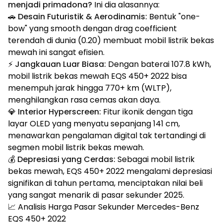
menjadi primadona?
Ini dia alasannya:
🚗
Desain Futuristik & Aerodinamis:
Bentuk "one-
bow" yang smooth dengan drag coefficient
terendah di dunia (0.20) membuat mobil listrik bekas
mewah ini sangat efisien.
⚡
Jangkauan Luar Biasa:
Dengan baterai 107.8 kWh,
mobil listrik bekas mewah EQS 450+ 2022 bisa
menempuh jarak hingga 770+ km (WLTP),
menghilangkan rasa cemas akan daya.
💎
Interior Hyperscreen:
Fitur ikonik dengan tiga
layar OLED yang menyatu sepanjang 141 cm,
menawarkan pengalaman digital tak tertandingi di
segmen mobil listrik bekas mewah.
💰
Depresiasi yang Cerdas:
Sebagai mobil listrik
bekas mewah, EQS 450+ 2022 mengalami depresiasi
signifikan di tahun pertama, menciptakan nilai beli
yang sangat menarik di pasar sekunder 2025.
📈 Analisis Harga Pasar Sekunder Mercedes-Benz
EQS 450+ 2022