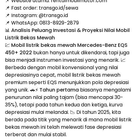
📌 Website utama: rentalmobilmotor.com
📌 Fast order: transgo.id/sewa
📌 Instagram: @transgo.id
📌 WhatsApp: 0813-8929-2879
📊 Analisis Peluang Investasi & Proyeksi Nilai Mobil
Listrik Bekas Mewah
💹
Mobil listrik bekas mewah Mercedes-Benz EQS
450+ 2022
bukan hanya untuk dikendarai, tapi juga
bisa menjadi instrumen investasi yang menarik. 📈
Berbeda dengan mobil konvensional yang nilai
depresiasinya cepat, mobil listrik bekas mewah
premium seperti EQS menunjukkan pola depresiasi
yang unik. 🚗⚡
Tahun pertama
biasanya mengalami
penurunan nilai paling tajam (bisa mencapai 30-
35%), tetapi pada tahun kedua dan ketiga, kurva
depresiasi mulai melandai. 📉 Di tahun 2025, kita
berada pada titik yang menarik di mana mobil listrik
bekas mewah ini telah melewati fase depresiasi
terberat dan mulai stabil.