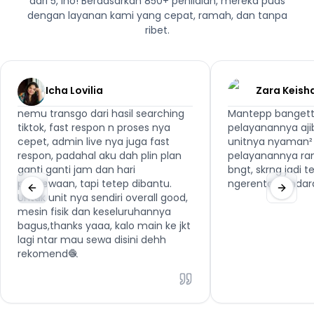
dari 5, lho! Berdasarkan 850+ penilaian, mereka puas
dengan layanan kami yang cepat, ramah, dan tanpa
ribet.
Icha Lovilia
Zara Keish
nemu transgo dari hasil searching
Mantepp bangett
tiktok, fast respon n proses nya
pelayanannya aji
cepet, admin live nya juga fast
unitnya nyaman² 
respon, padahal aku dah plin plan
pelayanannya ra
ganti ganti jam dan hari
bngt, skrng jadi 
penyewaan, tapi tetep dibantu.
ngerental kenda
Untuk unit nya sendiri overall good,
mesin fisik dan keseluruhannya
bagus,thanks yaaa, kalo main ke jkt
lagi ntar mau sewa disini dehh
rekomend🧶