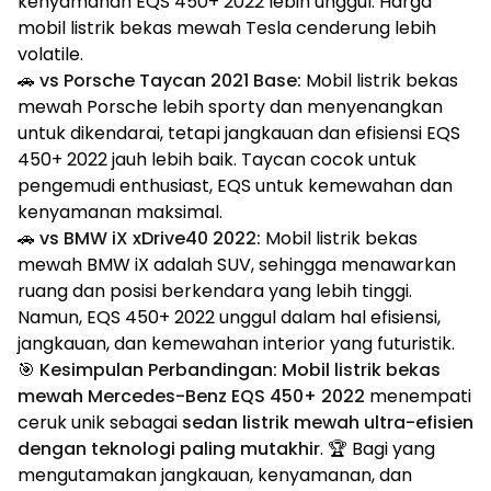
kenyamanan EQS 450+ 2022 lebih unggul. Harga
mobil listrik bekas mewah Tesla cenderung lebih
volatile.
🚗
vs Porsche Taycan 2021 Base:
Mobil listrik bekas
mewah Porsche lebih sporty dan menyenangkan
untuk dikendarai, tetapi jangkauan dan efisiensi EQS
450+ 2022 jauh lebih baik. Taycan cocok untuk
pengemudi enthusiast, EQS untuk kemewahan dan
kenyamanan maksimal.
🚗
vs BMW iX xDrive40 2022:
Mobil listrik bekas
mewah BMW iX adalah SUV, sehingga menawarkan
ruang dan posisi berkendara yang lebih tinggi.
Namun, EQS 450+ 2022 unggul dalam hal efisiensi,
jangkauan, dan kemewahan interior yang futuristik.
🎯
Kesimpulan Perbandingan:
Mobil listrik bekas
mewah Mercedes-Benz EQS 450+ 2022
menempati
ceruk unik sebagai
sedan listrik mewah ultra-efisien
dengan teknologi paling mutakhir
. 🏆 Bagi yang
mengutamakan jangkauan, kenyamanan, dan