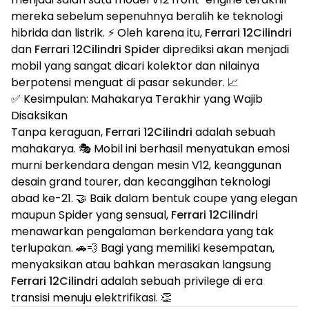
mereka sebelum sepenuhnya beralih ke teknologi
hibrida dan listrik. ⚡ Oleh karena itu,
Ferrari 12Cilindri
dan
Ferrari 12Cilindri Spider
diprediksi akan menjadi
mobil yang sangat dicari kolektor dan nilainya
berpotensi menguat di pasar sekunder. 📈
✅ Kesimpulan: Mahakarya Terakhir yang Wajib
Disaksikan
Tanpa keraguan,
Ferrari 12Cilindri
adalah sebuah
mahakarya. 🎭 Mobil ini berhasil menyatukan emosi
murni berkendara dengan mesin V12, keanggunan
desain grand tourer, dan kecanggihan teknologi
abad ke-21. 🤝 Baik dalam bentuk coupe yang elegan
maupun Spider yang sensual,
Ferrari 12Cilindri
menawarkan pengalaman berkendara yang tak
terlupakan. 🚗💨 Bagi yang memiliki kesempatan,
menyaksikan atau bahkan merasakan langsung
Ferrari 12Cilindri
adalah sebuah privilege di era
transisi menuju elektrifikasi. 👏