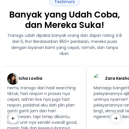
Testimoni
Banyak yang Udah Coba,
dan Mereka Suka!
Transgo udah dipakai banyak orang dan dapet rating 4.8
dari 5, lho! Berdasarkan 850+ penilaian, mereka puas
dengan layanan kami yang cepat, ramah, dan tanpa
ribet.
Icha Lovilia
Zara Keish
nemu transgo dari hasil searching
Mantepp bangett
tiktok, fast respon n proses nya
pelayanannya aji
cepet, admin live nya juga fast
unitnya nyaman² 
respon, padahal aku dah plin plan
pelayanannya ra
ganti ganti jam dan hari
bngt, skrng jadi 
penyewaan, tapi tetep dibantu.
ngerental kenda
Untuk unit nya sendiri overall good,
mesin fisik dan keseluruhannya