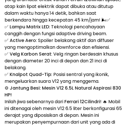
atap kain lipat elektrik dapat dibuka atau ditutup
dalam waktu hanya 14 detik, bahkan saat
berkendara hingga kecepatan 45 km/jam! 🌬️✅
✅
Lampu Matrix LED
: Teknologi pencahayaan
canggih dengan fungsi adaptive driving beam.
✅
Active Aero
: Spoiler belakang aktif dan diffuser
yang mengoptimalkan downforce dan efisiensi.
✅
Velg Karbon Serat
: Velg ringan berdesain khusus
dengan diameter 20 inci di depan dan 21 inci di
belakang.
✅
Knalpot Quad-Tip
: Posisi sentral yang ikonik,
mengeluarkan suara V12 yang menggema.
⚙️ Jantung Besi: Mesin V12 6.5L Natural Aspirasi 830
HP!
Inilah jiwa sebenarnya dari
Ferrari 12Cilindri
! 🔥 Mobil
ini ditenagai oleh mesin V12 6.5 liter berkonfigurasi 65
derajat yang diposisikan di depan. Mesin ini
merupakan penyempurnaan dari unit yang ada di