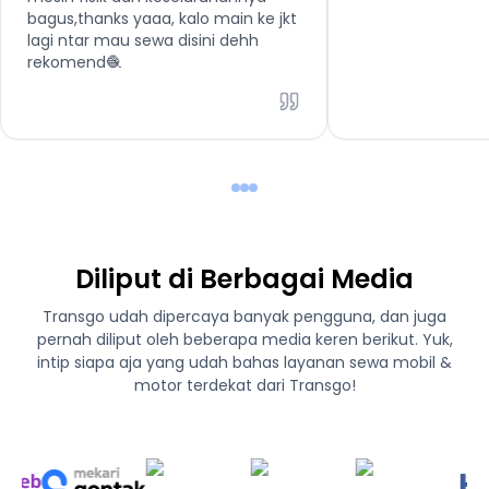
bagus,thanks yaaa, kalo main ke jkt
lagi ntar mau sewa disini dehh
rekomend🧶
Diliput di Berbagai Media
Transgo udah dipercaya banyak pengguna, dan juga
pernah diliput oleh beberapa media keren berikut. Yuk,
intip siapa aja yang udah bahas layanan sewa mobil &
motor terdekat dari Transgo!