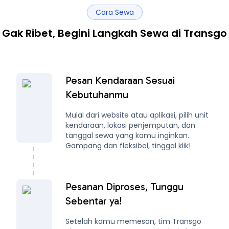
Cara Sewa
Gak Ribet, Begini Langkah Sewa di Transgo
Pesan Kendaraan Sesuai
Kebutuhanmu
Mulai dari website atau aplikasi, pilih unit
kendaraan, lokasi penjemputan, dan
tanggal sewa yang kamu inginkan.
Gampang dan fleksibel, tinggal klik!
Pesanan Diproses, Tunggu
Sebentar ya!
Setelah kamu memesan, tim Transgo