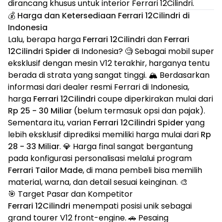
dirancang khusus untuk interior Ferrari 12Cilindri.
💰 Harga dan Ketersediaan Ferrari 12Cilindri di
Indonesia
Lalu, berapa harga
Ferrari 12Cilindri
dan
Ferrari
12Cilindri Spider
di Indonesia? 🧐 Sebagai mobil super
eksklusif dengan mesin V12 terakhir, harganya tentu
berada di strata yang sangat tinggi. 🏔️ Berdasarkan
informasi dari dealer resmi Ferrari di Indonesia,
harga
Ferrari 12Cilindri
coupe diperkirakan mulai dari
Rp 25 - 30 Miliar
(belum termasuk opsi dan pajak).
Sementara itu, varian
Ferrari 12Cilindri Spider
yang
lebih eksklusif diprediksi memiliki harga mulai dari
Rp
28 - 33 Miliar
. 💎 Harga final sangat bergantung
pada konfigurasi personalisasi melalui program
Ferrari Tailor Made
, di mana pembeli bisa memilih
material, warna, dan detail sesuai keinginan. 🎨
🎯 Target Pasar dan Kompetitor
Ferrari 12Cilindri
menempati posisi unik sebagai
grand tourer V12 front-engine. 🚗 Pesaing