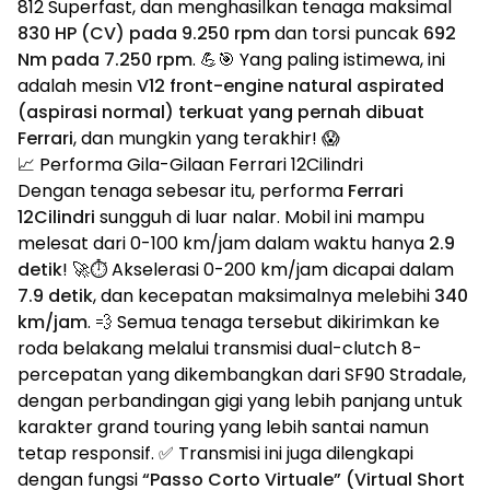
812 Superfast, dan menghasilkan tenaga maksimal
830 HP (CV) pada 9.250 rpm
dan torsi puncak
692
Nm pada 7.250 rpm
. 💪🎯 Yang paling istimewa, ini
adalah mesin
V12 front-engine natural aspirated
(aspirasi normal) terkuat yang pernah dibuat
Ferrari
, dan mungkin yang terakhir! 😱
📈 Performa Gila-Gilaan Ferrari 12Cilindri
Dengan tenaga sebesar itu, performa
Ferrari
12Cilindri
sungguh di luar nalar. Mobil ini mampu
melesat dari 0-100 km/jam dalam waktu hanya
2.9
detik
! 🚀⏱️ Akselerasi 0-200 km/jam dicapai dalam
7.9 detik
, dan kecepatan maksimalnya melebihi
340
km/jam
. 💨 Semua tenaga tersebut dikirimkan ke
roda belakang melalui transmisi dual-clutch 8-
percepatan yang dikembangkan dari SF90 Stradale,
dengan perbandingan gigi yang lebih panjang untuk
karakter grand touring yang lebih santai namun
tetap responsif. ✅ Transmisi ini juga dilengkapi
dengan fungsi
“Passo Corto Virtuale” (Virtual Short