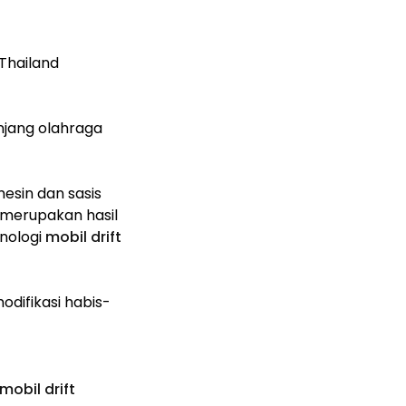
Thailand
njang olahraga
esin dan sasis
a merupakan hasil
knologi
mobil drift
odifikasi habis-
mobil drift