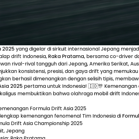
a 2025
yang digelar di sirkuit internasional Jepang menjadi
ap drift Indonesia,
Raka Pratama
, bersama co-driver 
awan rival-rival tangguh dari Jepang, Amerika Serikat, Aust
ukkan konsistensi, presisi, dan gaya drift yang memukau 
kan berhasil dimenangkan dengan selisih tipis, membawa
Asia 2025
pertama untuk Indonesia! 🇮🇩🎊 Kemenangan 
sekaligus membuktikan bahwa olahraga
mobil drift
Indones
Kemenangan Formula Drift Asia 2025
a lengkap kemenangan fenomenal Tim Indonesia di
Formul
ula Drift Asia Championship 2025
it, Jepang
sia:
Raka Pratama