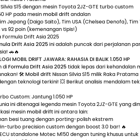
 Silvia S15 dengan mesin Toyota 2JZ-GTE turbo custom
50 HP pada mesin
mobil drift
andalan
im Jepang (Daigo Saito), Tim USA (Chelsea Denofa), Tim 
 vs 92 poin (kemenangan tipis!)
 Formula Drift Asia 2025
ula Drift Asia 2025
ini adalah puncak dari perjalanan pa
sia! 🚗🔥
LOGI MOBIL DRIFT JAWARA: RAHASIA DI BALIK 1.050 HP
 di
Formula Drift Asia 2025
tidak lepas dari kehandalan m
nakan! 🛠️
Mobil drift
Nissan Silvia S15 milik Raka Pratam
engan teknologi terkini! 💥 Berikut analisis mendalam te
rbo Custom: Jantung 1.050 HP
unia ini ditenagai legenda mesin Toyota 2JZ-GTE yang dim
fikasi mesin
mobil drift
ini antara lain:
an besi tuang dengan porting-polish ekstrem
n-turbo precision custom dengan boost 3.0 bar! 🔥
ECU standalone Motec M150 dengan tuning khusus untuk