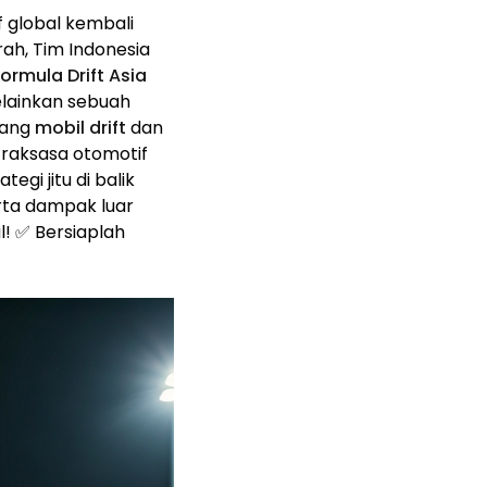
 global kembali
ah, Tim Indonesia
ormula Drift Asia
lainkan sebuah
dang
mobil drift
dan
raksasa otomotif
egi jitu di balik
rta dampak luar
l! ✅ Bersiaplah