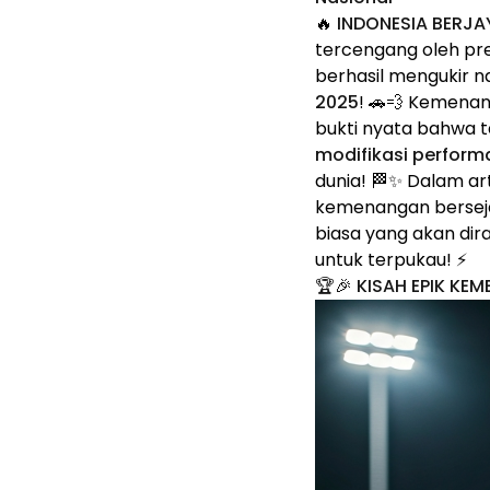
🔥
INDONESIA BERJAY
tercengang oleh pre
berhasil mengukir n
2025
! 🚗💨 Kemena
bukti nyata bahwa t
modifikasi performa
dunia! 🏁✨ Dalam art
kemenangan bersejar
biasa yang akan dira
untuk terpukau! ⚡
🏆🎉 KISAH EPIK KE