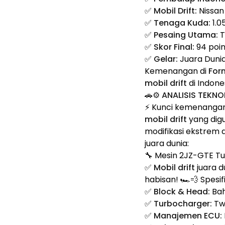
✅
Mobil Drift:
Nissan
✅
Tenaga Kuda:
1.0
✅
Pesaing Utama:
T
✅
Skor Final:
94 poin
✅
Gelar:
Juara Dunia
Kemenangan di
Form
mobil drift
di Indone
🚗⚙️ ANALISIS TEKNO
⚡ Kunci kemenangan
mobil drift
yang digu
modifikasi ekstrem d
juara dunia:
🔧 Mesin 2JZ-GTE Tu
✅
Mobil drift
juara d
habisan! 🏎️💨 Spesi
✅
Block & Head:
Bah
✅
Turbocharger:
Twi
✅
Manajemen ECU: