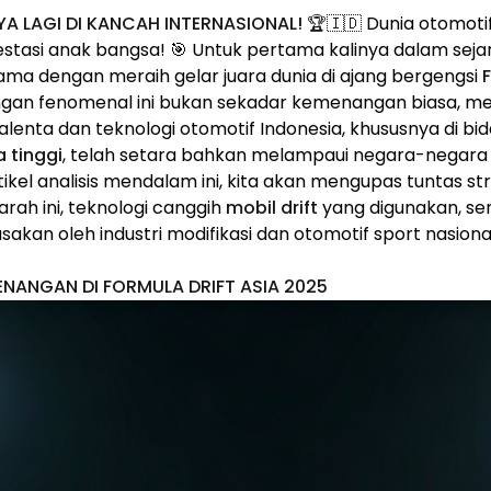
A LAGI DI KANCAH INTERNASIONAL! 🏆🇮🇩
Dunia otomotif
stasi anak bangsa! 🎯 Untuk pertama kalinya dalam sejar
ama dengan meraih gelar juara dunia di ajang bergengsi
F
ngan fenomenal ini bukan sekadar kemenangan biasa, me
alenta dan teknologi otomotif Indonesia, khususnya di bi
 tinggi
, telah setara bahkan melampaui negara-negara 
ikel analisis mendalam ini, kita akan mengupas tuntas strat
ah ini, teknologi canggih
mobil drift
yang digunakan, se
sakan oleh industri modifikasi dan otomotif sport nasiona
MENANGAN DI FORMULA DRIFT ASIA 2025