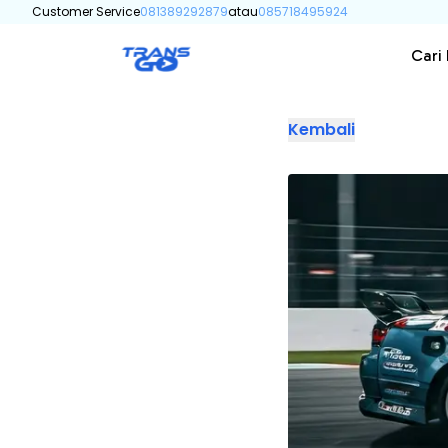
Customer Service
081389292879
atau
085718495924
Cari
Kembali