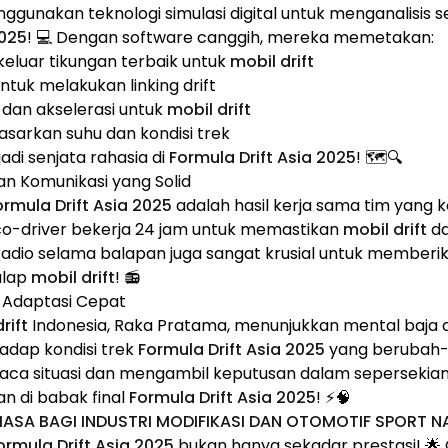
gunakan teknologi simulasi digital untuk menganalisis set
2025
! 💻 Dengan software canggih, mereka memetakan:
eluar tikungan terbaik untuk
mobil drift
tuk melakukan linking drift
dan akselerasi untuk
mobil drift
asarkan suhu dan kondisi trek
jadi senjata rahasia di
Formula Drift Asia 2025
! 🗺️🔍
an Komunikasi yang Solid
ormula Drift Asia 2025
adalah hasil kerja sama tim yang 
co-driver bekerja 24 jam untuk memastikan
mobil drift
da
 radio selama balapan juga sangat krusial untuk memberik
alap
mobil drift
! 📻
 Adaptasi Cepat
rift
Indonesia, Raka Pratama, menunjukkan mental baj
adap kondisi trek
Formula Drift Asia 2025
yang berubah-u
situasi dan mengambil keputusan dalam sepersekian 
 di babak final
Formula Drift Asia 2025
! ⚡🧠
BIASA BAGI INDUSTRI MODIFIKASI DAN OTOMOTIF SPORT N
ormula Drift Asia 2025
bukan hanya sekadar prestasi! 🌟 G