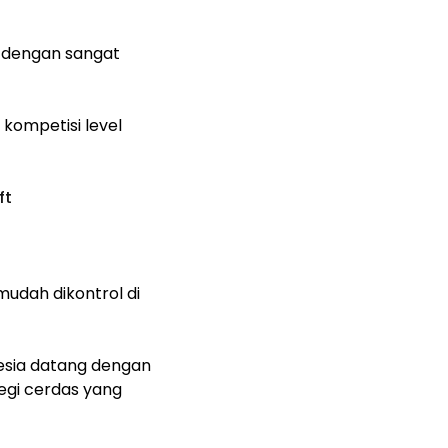
t dengan sangat
k kompetisi level
ft
mudah dikontrol di
esia datang dengan
tegi cerdas yang