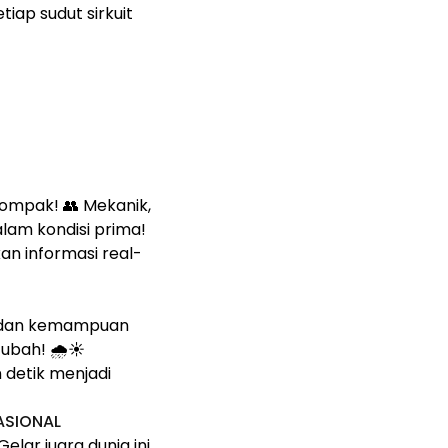
iap sudut sirkuit
kompak! 👥 Mekanik,
lam kondisi prima!
an informasi real-
a dan kemampuan
bah! 🌧️☀️
detik menjadi
ASIONAL
elar juara dunia ini