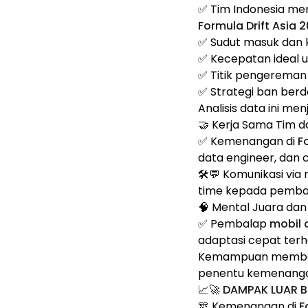
✅ Tim Indonesia meng
Formula Drift Asia 
✅ Sudut masuk dan k
✅ Kecepatan ideal un
✅ Titik pengereman 
✅ Strategi ban berd
Analisis data ini men
🤝 Kerja Sama Tim d
✅ Kemenangan di
F
data engineer, dan 
🛠️💬 Komunikasi via
time kepada pemb
🧠 Mental Juara dan
✅ Pembalap
mobil d
adaptasi cepat terh
Kemampuan membaca 
penentu kemenangan
📈🚀 DAMPAK LUAR 
🎊 Kemenangan di
F