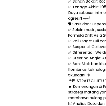
✅
Bahan Bakar:
Raci
✅
Tenaga Akhir:
1.0
Daya sebesar ini 
agresif! 🚗💨
🛡️ Sasis dan Suspensi
✅ Selain mesin, sasi
Formula Drift Asia 
✅
Roll Cage:
Full c
✅
Suspensi:
Coilove
✅
Differential:
Welded
✅
Steering Angle:
An
✅
Ban:
Slick ban kh
Kombinasi teknolog
tikungan! 🎯
🎯🏁 STRATEGI JITU
🔥 Kemenangan di
F
strategi matang yan
membawa pulang p
📈 Analisis Data dan 