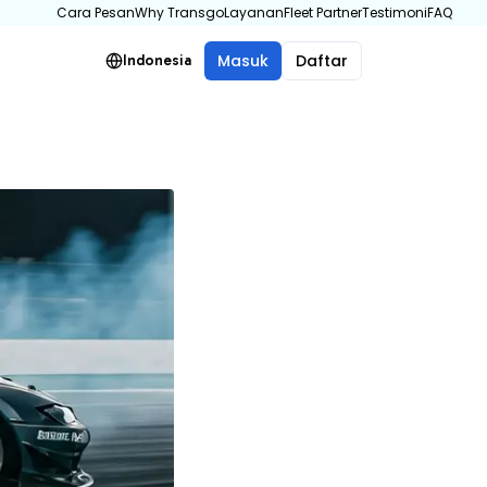
Cara Pesan
Why Transgo
Layanan
Fleet Partner
Testimoni
FAQ
Masuk
Daftar
Indonesia