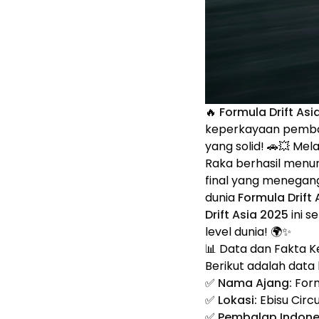
🔥
Formula Drift Asi
keperkayaan pembal
yang solid! 🚗💥 Mel
Raka berhasil menunj
final yang menegang
dunia
Formula Drift 
Drift Asia 2025
ini 
level dunia! 🌍✨
📊 Data dan Fakta 
Berikut adalah dat
✅
Nama Ajang:
Form
✅
Lokasi:
Ebisu Circu
✅
Pembalap Indone