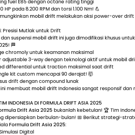
ng fuel E85 dengan octane rating tinggi
50 HP pada 8.200 RPM dan torsi 1.100 Nm! 💪
memungkinkan
mobil drift
melakukan aksi power-over drif
: Presisi Mutlak untuk Drift
s dan suspensi
mobil drift
ini juga dimodifikasi khusus untu
2025
! 🏁
age chromoly untuk keamanan maksimal
r adjustable 3-way dengan teknologi aktif untuk
mobil dri
 differential untuk traction maksimal saat drift
gle kit custom mencapai 90 derajat! 🤯
usus drift dengan compound lunak
i ini membuat
mobil drift
Indonesia sangat responsif dan 
 TIM INDONESIA DI FORMULA DRIFT ASIA 2025
ormula Drift Asia 2025
bukanlah kebetulan! 🏆 Tim Indon
g dipersiapkan berbulan-bulan! 📅 Berikut strategi-stra
iala
Formula Drift Asia 2025
:
Simulasi Digital