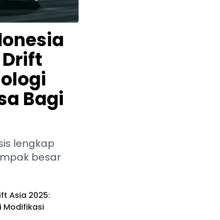
onesia
Drift
nologi
sa Bagi
isis lengkap
dampak besar
ft Asia 2025:
i Modifikasi