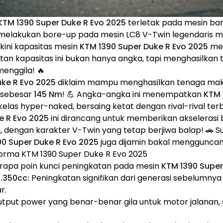
KTM 1390 Super Duke R Evo 2025
terletak pada mesin bar
elakukan bore-up pada mesin LC8 V-Twin legendaris me
kini kapasitas mesin
KTM 1390 Super Duke R Evo 2025
me
atan kapasitas ini bukan hanya angka, tapi menghasilkan 
enggila! 🔥
uke R Evo 2025
diklaim mampu menghasilkan tenaga ma
 sebesar
145 Nm
! 💪 Angka-angka ini menempatkan
KTM 
kelas hyper-naked, bersaing ketat dengan rival-rival ter
e R Evo 2025
ini dirancang untuk memberikan akselerasi b
i, dengan karakter V-Twin yang tetap berjiwa balap! 🚗 S
90 Super Duke R Evo 2025
juga dijamin bakal mengguncang
forma KTM 1390 Super Duke R Evo 2025
erapa poin kunci peningkatan pada mesin
KTM 1390 Super
1.350cc:
Peningkatan signifikan dari generasi sebelumnya
r.
tput power yang benar-benar gila untuk motor jalanan, 