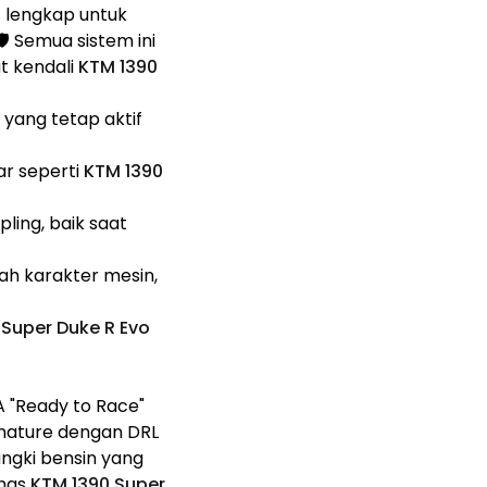
t lengkap untuk
️ Semua sistem ini
t kendali
KTM 1390
yang tetap aktif
ar seperti
KTM 1390
ing, baik saat
ah karakter mesin,
 Super Duke R Evo
"Ready to Race"
ignature dengan DRL
angki bensin yang
khas
KTM 1390 Super