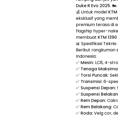
Duke R Evo 2025
. 🏍️
💰 Untuk model
KTM 
eksklusif yang membe
premium terasa di s
flagship hyper-nake
membuat
KTM 1390
📊 Spesifikasi Tekn
Berikut rangkuman sp
Indonesia:
✅
Mesin:
LC8, 4-stro
✅
Tenaga Maksimal
✅
Torsi Puncak:
Seki
✅
Transmisi:
6-spee
✅
Suspensi Depan:
✅
Suspensi Belakan
✅
Rem Depan:
Cakr
✅
Rem Belakang:
Ca
✅
Roda:
Velg cor, 