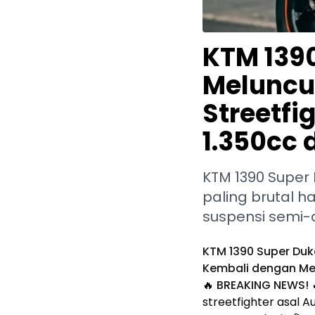
KTM 1390
Meluncur
Streetfi
1.350cc 
KTM 1390 Super 
paling brutal h
suspensi semi-a
KTM 1390 Super Duke
Kembali dengan Mes
🔥
BREAKING NEWS!

streetfighter asal 