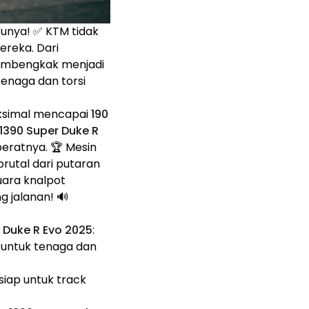
unya! ✅ KTM tidak
reka. Dari
mbengkak menjadi
tenaga dan torsi
ksimal mencapai
190
1390 Super Duke R
beratnya. 🏆 Mesin
rutal dari putaran
uara knalpot
 jalanan! 🔊
 Duke R Evo 2025
:
 untuk tenaga dan
siap untuk track