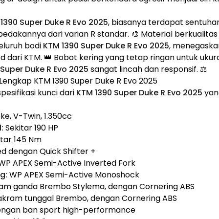
1390 Super Duke R Evo 2025
, biasanya terdapat sentuha
dakannya dari varian R standar. 🎨 Material berkualitas t
eluruh bodi
KTM 1390 Super Duke R Evo 2025
, menegaskan
d dari KTM. 👑 Bobot kering yang tetap ringan untuk ukur
 Super Duke R Evo 2025
sangat lincah dan responsif. ⚖️
is Lengkap KTM 1390 Super Duke R Evo 2025
esifikasi kunci dari
KTM 1390 Super Duke R Evo 2025
yang
ke, V-Twin, 1.350cc
:
Sekitar 190 HP
tar 145 Nm
d dengan Quick Shifter +
WP APEX Semi-Active Inverted Fork
g:
WP APEX Semi-Active Monoshock
am ganda Brembo Stylema, dengan Cornering ABS
kram tunggal Brembo, dengan Cornering ABS
dengan ban sport high-performance