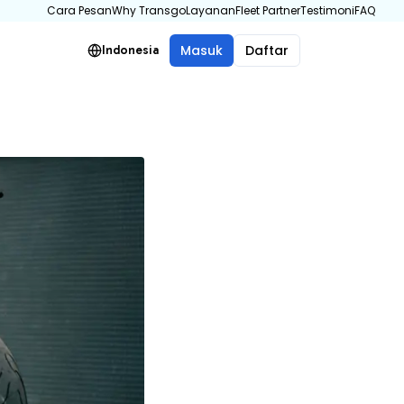
Cara Pesan
Why Transgo
Layanan
Fleet Partner
Testimoni
FAQ
Masuk
Daftar
Indonesia