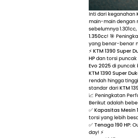
Inti dari keganahan
main-main dengan m
sebelumnya 1.301cc, 
1.350cc
! 🎯 Peningk
yang benar-benar m
⚡
KTM 1390 Super D
HP
dan torsi puncak
Evo 2025
di puncak 
KTM 1390 Super Duk
rendah hingga tingg
standar dari
KTM 13
📈 Peningkatan Per
Berikut adalah beb
✅
Kapasitas Mesin 
torsi yang lebih besa
✅
Tenaga 190 HP:
Ou
day! ⚡