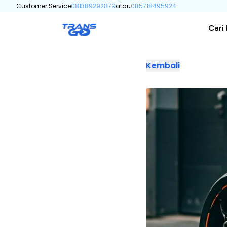
Customer Service
081389292879
atau
085718495924
Cari
Kembali