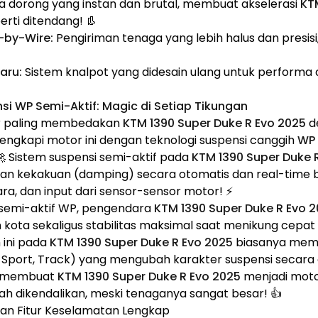
 dorong yang instan dan brutal, membuat akselerasi
KT
erti ditendang! 👢
-by-Wire:
Pengiriman tenaga yang lebih halus dan presis
aru:
Sistem knalpot yang didesain ulang untuk performa 
si WP Semi-Aktif: Magic di Setiap Tikungan
itur paling membedakan
KTM 1390 Super Duke R Evo 2025
d
engkapi motor ini dengan teknologi suspensi canggih
WP 
 🚀 Sistem suspensi semi-aktif pada
KTM 1390 Super Duke 
 kekakuan (damping) secara otomatis dan real-time b
ra, dan input dari sensor-sensor motor! ⚡
 semi-aktif WP, pengendara
KTM 1390 Super Duke R Evo 
 kota sekaligus stabilitas maksimal saat menikung cep
m ini pada
KTM 1390 Super Duke R Evo 2025
biasanya memi
 Sport, Track) yang mengubah karakter suspensi secara dr
ni membuat
KTM 1390 Super Duke R Evo 2025
menjadi moto
h dikendalikan, meski tenaganya sangat besar! 👍
 dan Fitur Keselamatan Lengkap