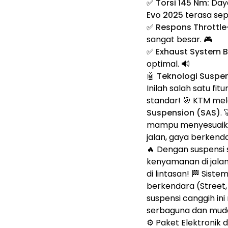
✅
Torsi 145 Nm:
Daya
Evo 2025
terasa sep
✅
Respons Throttle
sangat besar. 🎮
✅
Exhaust System B
optimal. 🔊
🤖 Teknologi Suspen
Inilah salah satu f
standar! 🎯 KTM mel
Suspension (SAS)
.
mampu menyesuaikan
jalan, gaya berkenda
🔥 Dengan suspensi
kenyamanan di jalan
di lintasan! 🏁 Siste
berkendara (Street,
suspensi canggih i
serbaguna dan muda
⚙️ Paket Elektronik