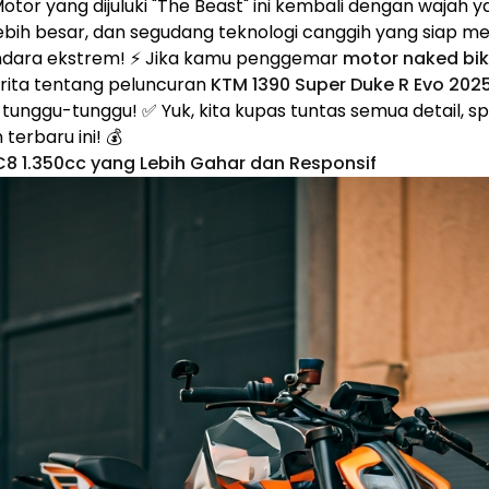
Motor yang dijuluki "The Beast" ini kembali dengan wajah y
ebih besar, dan segudang teknologi canggih yang siap m
dara ekstrem! ⚡ Jika kamu penggemar
motor naked bi
erita tentang peluncuran
KTM 1390 Super Duke R Evo 202
unggu-tunggu! ✅ Yuk, kita kupas tuntas semua detail, spe
terbaru ini! 💰
LC8 1.350cc yang Lebih Gahar dan Responsif