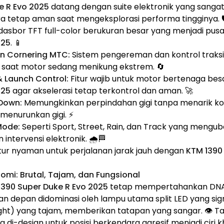
e R Evo 2025
datang dengan suite elektronik yang sanga
tetap aman saat mengeksplorasi performa tingginya. 🛡
 dasbor TFT full-color berukuran besar yang menjadi pusa
025
. 📱
n Cornering MTC:
Sistem pengereman dan kontrol traksi 
 saat motor sedang menikung ekstrem. 🔄
& Launch Control:
Fitur wajib untuk motor bertenaga bes
025
agar akselerasi tetap terkontrol dan aman. 🚀
/Down:
Memungkinkan perpindahan gigi tanpa menarik kopl
enurunkan gigi. ⚡
Mode:
Seperti Sport, Street, Rain, dan Track yang mengub
 intervensi elektronik. 🌧️🏁
tur nyaman untuk perjalanan jarak jauh dengan
KTM 1390
omi: Brutal, Tajam, dan Fungsional
1390 Super Duke R Evo 2025
tetap mempertahankan DNA 
gian depan didominasi oleh lampu utama split LED yang s
ght) yang tajam, memberikan tatapan yang sangar. 👁️ T
 di-design untuk posisi berkendara agresif menjadi ciri 