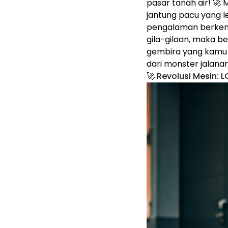
pasar tanah air! 🚀 
jantung pacu yang l
pengalaman berken
gila-gilaan, maka b
gembira yang kamu t
dari monster jalanan 
🚀 Revolusi Mesin: 