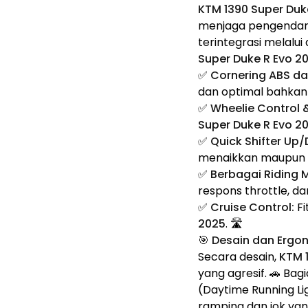
KTM 1390 Super Duk
menjaga pengendara 
terintegrasi melalui
Super Duke R Evo 2
✅
Cornering ABS da
dan optimal bahkan
✅
Wheelie Control 
Super Duke R Evo 2
✅
Quick Shifter Up
menaikkan maupun m
✅
Berbagai Riding 
respons throttle, dan
✅
Cruise Control:
Fi
2025
. 🛣️
🎯 Desain dan Ergon
Secara desain,
KTM 
yang agresif. 🚗 Ba
(Daytime Running Li
ramping dan jok yang