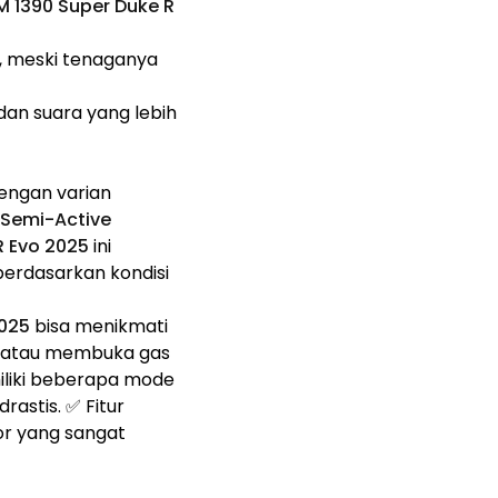
M 1390 Super Duke R
i, meski tenaganya
dan suara yang lebih
engan varian
Semi-Active
R Evo 2025
ini
erdasarkan kondisi
2025
bisa menikmati
at atau membuka gas
liki beberapa mode
astis. ✅ Fitur
r yang sangat