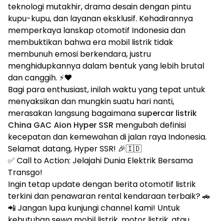
teknologi mutakhir, drama desain dengan pintu
kupu-kupu, dan layanan eksklusif. Kehadirannya
memperkaya lanskap otomotif Indonesia dan
membuktikan bahwa era mobil listrik tidak
membunuh emosi berkendara, justru
menghidupkannya dalam bentuk yang lebih brutal
dan canggih. ⚡❤️
Bagi para enthusiast, inilah waktu yang tepat untuk
menyaksikan dan mungkin suatu hari nanti,
merasakan langsung bagaimana
supercar listrik
China GAC Aion Hyper SSR
mengubah definisi
kecepatan dan kemewahan di jalan raya Indonesia.
Selamat datang, Hyper SSR! 🎉🇮🇩
✅ Call to Action: Jelajahi Dunia Elektrik Bersama
Transgo!
Ingin tetap update dengan berita otomotif listrik
terkini dan penawaran rental kendaraan terbaik? 🚗
📲 Jangan lupa kunjungi channel kami! Untuk
kebutuhan sewa mobil listrik, motor listrik, atau