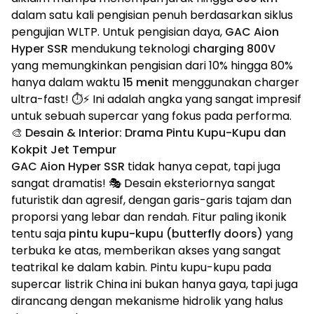
dalam satu kali pengisian penuh berdasarkan siklus
pengujian WLTP. Untuk pengisian daya,
GAC Aion
Hyper SSR
mendukung teknologi
charging 800V
yang memungkinkan pengisian dari 10% hingga 80%
hanya dalam waktu
15 menit
menggunakan charger
ultra-fast! ⏱️⚡ Ini adalah angka yang sangat impresif
untuk sebuah supercar yang fokus pada performa.
🎨 Desain & Interior: Drama Pintu Kupu-Kupu dan
Kokpit Jet Tempur
GAC Aion Hyper SSR
tidak hanya cepat, tapi juga
sangat dramatis! 🎭 Desain eksteriornya sangat
futuristik dan agresif, dengan garis-garis tajam dan
proporsi yang lebar dan rendah. Fitur paling ikonik
tentu saja
pintu kupu-kupu (butterfly doors)
yang
terbuka ke atas, memberikan akses yang sangat
teatrikal ke dalam kabin. Pintu kupu-kupu pada
supercar listrik China ini bukan hanya gaya, tapi juga
dirancang dengan mekanisme hidrolik yang halus