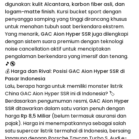
digunakan:
kulit Alcantara, karbon fiber asli, dan
logam-matte finish
. Kursi bucket sport dengan
penyangga samping yang tinggi dirancang khusus
untuk menahan tubuh saat berkendara ekstrem.
Yang menarik,
GAC Aion Hyper SSR
juga dilengkapi
dengan sistem suara premium dengan teknologi
noise cancellation aktif untuk menciptakan
pengalaman berkendara yang imersif dan tenang.
🎵🔇
💰 Harga dan Rival: Posisi GAC Aion Hyper SSR di
Pasar Indonesia
Lalu, berapa harga untuk memiliki monster listrik
China GAC Aion Hyper SSR ini di Indonesia? 🏷️
Berdasarkan pengumuman resmi,
GAC Aion Hyper
SSR
ditawarkan dalam satu varian penuh dengan
harga
Rp 8,5 Miliar
(belum termasuk asuransi dan
pajak). Harga ini menempatkannya sebagai salah
satu supercar listrik termahal di Indonesia, bersaing
langsung dengan Porsche Taycan Turbo S, Audi e-