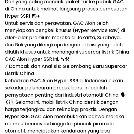
Dan yang paling menarik:
paket tur ke pabrik GAC
di China
untuk melihat langsung proses pembuatan
Hyper SSR! 🌏✈️
Untuk servis dan perawatan, GAC Aion telah
menyiapkan bengkel khusus (Hyper Service Bay) di
diler-diler premium mereka di Jakarta, Surabaya,
dan Bali yang dilengkapi dengan teknisi yang telah
dilatih khusus untuk menangani supercar listrik China
GAC Aion Hyper SSR ini. 🔧🛠️
⚡ Dampak dan Analisis: Gelombang Baru Supercar
Listrik China
Kehadiran
GAC Aion Hyper SSR
di Indonesia bukan
sekadar peluncuran produk baru. Ini adalah
pernyataan penting
dari industri otomotif China. 🗣️
🇨🇳 Selama ini, mobil listrik China identik dengan
harga terjangkau dan teknologi praktis. Dengan
Hyper SSR, GAC Aion membuktikan bahwa mereka
mampu berinovasi hingga ke puncak piramida
otomotif, menciptakan kendaraan yang bisa