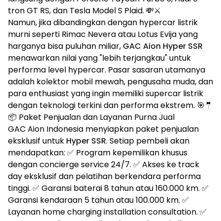
tron GT RS, dan Tesla Model S Plaid. 💸⚔️
Namun, jika dibandingkan dengan hypercar listrik
murni seperti Rimac Nevera atau Lotus Evija yang
harganya bisa puluhan miliar,
GAC Aion Hyper SSR
menawarkan nilai yang "lebih terjangkau" untuk
performa level hypercar. Pasar sasaran utamanya
adalah kolektor mobil mewah, pengusaha muda, dan
para enthusiast yang ingin memiliki supercar listrik
dengan teknologi terkini dan performa ekstrem. 🎯🤵
📦 Paket Penjualan dan Layanan Purna Jual
GAC Aion Indonesia menyiapkan paket penjualan
eksklusif untuk
Hyper SSR
. Setiap pembeli akan
mendapatkan: ✅ Program kepemilikan khusus
dengan concierge service 24/7. ✅ Akses ke track
day eksklusif dan pelatihan berkendara performa
tinggi. ✅ Garansi baterai 8 tahun atau 160.000 km. ✅
Garansi kendaraan 5 tahun atau 100.000 km. ✅
Layanan home charging installation consultation. ✅