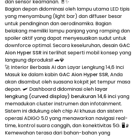
dan sensor keamanan. 🚪✨
Bagian depan didominasi oleh lampu utama LED tipis
yang menyambung (light bar) dan diffuser besar
untuk pendinginan dan aerodinamika. Bagian
belakang memiliki lampu panjang yang ramping dan
spoiler aktif yang dapat menyesuaikan sudut untuk
downforce optimal. Secara keseluruhan, desain
GAC
Aion Hyper SSR
ini terlihat seperti mobil konsep yang
langsung diproduksi! 🚗💎
🚀 Interior Berbasis AI dan Layar Lengkung 14,6 Inci
Masuk ke dalam kabin
GAC Aion Hyper SSR
, Anda
akan disambut oleh suasana kokpit jet tempur masa
depan. 🛩️ Dashboard didominasi oleh
layar
lengkung (curved display) berukuran 14,6 inci
yang
memadukan cluster instrumen dan infotainment.
Sistem ini didukung oleh chip AI khusus dan sistem
operasi ADiGO 5.0 yang menawarkan navigasi real-
time, kontrol suara canggih, dan konektivitas 5G. 🖥️📡
Kemewahan terasa dari bahan-bahan yang