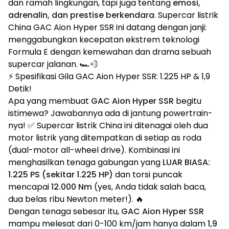
dan ramah lingkungan, tapi juga tentang
emosi,
adrenalin, dan prestise berkendara
. Supercar listrik
China GAC Aion Hyper SSR ini datang dengan janji:
menggabungkan kecepatan ekstrem teknologi
Formula E dengan kemewahan dan drama sebuah
supercar jalanan. 🏎️💨
⚡ Spesifikasi Gila GAC Aion Hyper SSR: 1.225 HP & 1,9
Detik!
Apa yang membuat
GAC Aion Hyper SSR
begitu
istimewa? Jawabannya ada di jantung powertrain-
nya! ✅ Supercar listrik China ini ditenagai oleh dua
motor listrik yang ditempatkan di setiap as roda
(dual-motor all-wheel drive). Kombinasi ini
menghasilkan tenaga gabungan yang
LUAR BIASA:
1.225 PS (sekitar 1.225 HP)
dan torsi puncak
mencapai
12.000 Nm
(yes, Anda tidak salah baca,
dua belas ribu Newton meter!). 🔥
Dengan tenaga sebesar itu,
GAC Aion Hyper SSR
mampu melesat dari 0-100 km/jam hanya dalam
1,9