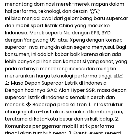
menantang dominasi merek-merek mapan dalam
hal performa, teknologi, dan desain. 🏆🚀
Ini bisa menjadi awal dari
gelombang baru supercar
dan mobil sport listrik China
yang masuk ke
Indonesia. Merek seperti Nio dengan EP9, BYD
dengan Yangwang U9, atau Xpeng dengan konsep
supercar-nya, mungkin akan segera menyusul. Bagi
konsumen, ini adalah kabar baik karena akan ada
lebih banyak pilihan dan kompetisi yang sehat, yang
pada akhirnya mendorong inovasi dan mungkin
menurunkan harga teknologi performa tinggi. 📊📈
🔮 Masa Depan Supercar Listrik di Indonesia
Dengan hadirnya
GAC Aion Hyper SSR
, masa depan
supercar listrik di Indonesia semakin cerah dan
menarik. 🌟 Beberapa prediksi tren: 1.
Infrastruktur
charging ultra-fast
akan semakin dikembangkan,
terutama di kota-kota besar dan sirkuit balap. 2.
Komunitas penggemar mobil listrik performa
tinggi
akan tumbuh pesat. 3. Event-event seperti