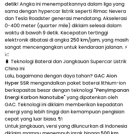
detik
! Angka ini menempatkannya dalam liga yang
sama dengan hypercar listrik seperti Rimac Nevera
dan Tesla Roadster generasi mendatang. Akselerasi
0-400 meter (quarter mile) diklaim selesai dalam
waktu di bawah 9 detik. Kecepatan tertinggi
elektronik dibatasi di angka
250 km/jam
, yang masih
sangat mencengangkan untuk kendaraan jalanan. ⚡
📈
🔋 Teknologi Baterai dan Jangkauan Supercar Listrik
China Ini
Lalu, bagaimana dengan daya tahan?
GAC Aion
Hyper SSR
mengandalkan paket baterai lithium-ion
berkapasitas besar dengan teknologi
"Penyimpanan
Energi Karbon Nanotube"
yang dipatenkan oleh
GAC. Teknologi ini diklaim memberikan kepadatan
energi yang lebih tinggi dan kemampuan pengisian
cepat yang luar biasa. 🔌
Untuk jangkauan, versi yang diluncurkan di Indonesia
diklaim mampu menempuh jarak hingga
500 km