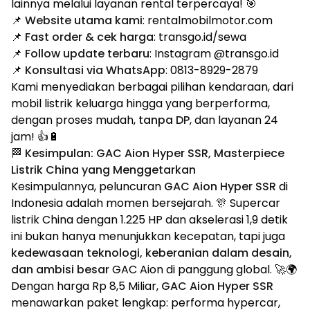
lainnya melalui layanan rental terpercaya! 🎯
📌
Website utama kami
: rentalmobilmotor.com
📌
Fast order & cek harga
: transgo.id/sewa
📌
Follow update terbaru
: Instagram @transgo.id
📌
Konsultasi via WhatsApp
: 0813-8929-2879
Kami menyediakan berbagai pilihan kendaraan, dari
mobil listrik keluarga hingga yang berperforma,
dengan proses mudah,
tanpa DP
, dan layanan 24
jam! 👍🔋
🏁 Kesimpulan: GAC Aion Hyper SSR, Masterpiece
Listrik China yang Menggetarkan
Kesimpulannya, peluncuran
GAC Aion Hyper SSR
di
Indonesia adalah momen bersejarah. 🎊 Supercar
listrik China dengan 1.225 HP dan akselerasi 1,9 detik
ini bukan hanya menunjukkan kecepatan, tapi juga
kedewasaan teknologi, keberanian dalam desain,
dan ambisi besar
GAC Aion di panggung global. 🚀🌍
Dengan harga Rp 8,5 Miliar,
GAC Aion Hyper SSR
menawarkan paket lengkap: performa hypercar,