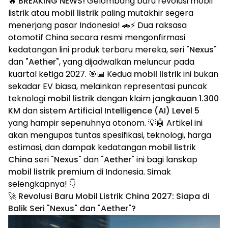
🔥
BREAKING NEWS!
Gelombang baru revolusi mobil
listrik atau
mobil listrik
paling mutakhir segera
menerjang pasar Indonesia! 🚗⚡ Dua raksasa
otomotif China secara resmi mengonfirmasi
kedatangan lini produk terbaru mereka, seri
"Nexus"
dan
"Aether"
, yang dijadwalkan meluncur pada
kuartal ketiga 2027. 🎯📅 Kedua
mobil listrik
ini bukan
sekadar EV biasa, melainkan representasi puncak
teknologi
mobil listrik
dengan klaim
jangkauan 1.300
KM
dan sistem
Artificial Intelligence (AI) Level 5
yang hampir sepenuhnya otonom. 💡🤖 Artikel ini
akan mengupas tuntas spesifikasi, teknologi, harga
estimasi, dan dampak kedatangan
mobil listrik
China
seri
"Nexus"
dan
"Aether"
ini bagi lanskap
mobil listrik premium
di Indonesia. Simak
selengkapnya! 👇
🚀 Revolusi Baru Mobil Listrik China 2027: Siapa di
Balik Seri "Nexus" dan "Aether"?