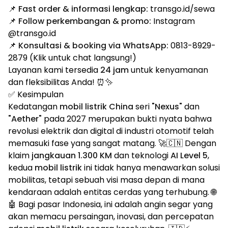
📌
Fast order & informasi lengkap:
transgo.id/sewa
📌
Follow perkembangan & promo:
Instagram
@transgo.id
📌
Konsultasi & booking via WhatsApp:
0813-8929-
2879
(Klik untuk chat langsung!)
Layanan kami tersedia
24 jam
untuk kenyamanan
dan fleksibilitas Anda! ⏰✨
✅ Kesimpulan
Kedatangan
mobil listrik China
seri
"Nexus"
dan
"Aether"
pada 2027 merupakan bukti nyata bahwa
revolusi elektrik dan digital di industri otomotif telah
memasuki fase yang sangat matang. 🚀🇨🇳 Dengan
klaim
jangkauan 1.300 KM
dan teknologi
AI Level 5
,
kedua
mobil listrik
ini tidak hanya menawarkan solusi
mobilitas, tetapi sebuah visi masa depan di mana
kendaraan adalah entitas cerdas yang terhubung. 🌐
🤖 Bagi pasar Indonesia, ini adalah angin segar yang
akan memacu persaingan, inovasi, dan percepatan