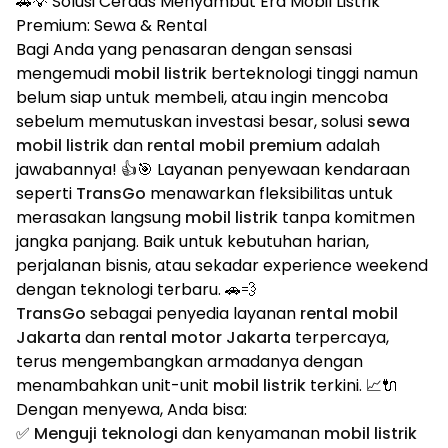
🚗💡 Solusi Cerdas Menyambut Era Mobil Listrik
Premium: Sewa & Rental
Bagi Anda yang penasaran dengan sensasi
mengemudi
mobil listrik
berteknologi tinggi namun
belum siap untuk membeli, atau ingin mencoba
sebelum memutuskan investasi besar, solusi
sewa
mobil listrik
dan
rental mobil premium
adalah
jawabannya! 👍🎯 Layanan penyewaan kendaraan
seperti
TransGo
menawarkan fleksibilitas untuk
merasakan langsung
mobil listrik
tanpa komitmen
jangka panjang. Baik untuk kebutuhan harian,
perjalanan bisnis, atau sekadar experience weekend
dengan teknologi terbaru. 🚗💨
TransGo
sebagai penyedia layanan
rental mobil
Jakarta
dan
rental motor Jakarta
terpercaya,
terus mengembangkan armadanya dengan
menambahkan unit-unit
mobil listrik
terkini. 📈🔌
Dengan menyewa, Anda bisa:
✅
Menguji teknologi
dan kenyamanan
mobil listrik