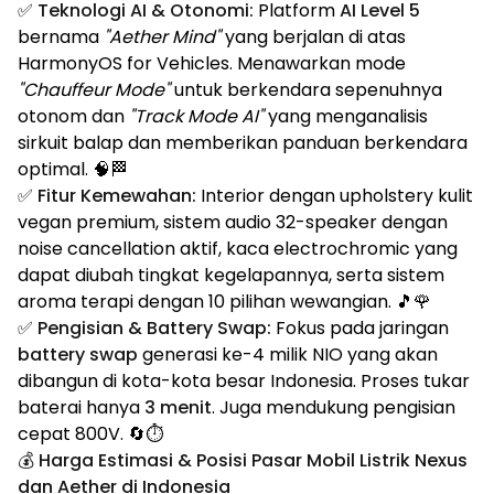
✅
Teknologi AI & Otonomi:
Platform
AI Level 5
bernama
"Aether Mind"
yang berjalan di atas
HarmonyOS for Vehicles. Menawarkan mode
"Chauffeur Mode"
untuk berkendara sepenuhnya
otonom dan
"Track Mode AI"
yang menganalisis
sirkuit balap dan memberikan panduan berkendara
optimal. 🧠🏁
✅
Fitur Kemewahan:
Interior dengan upholstery kulit
vegan premium, sistem audio 32-speaker dengan
noise cancellation aktif, kaca electrochromic yang
dapat diubah tingkat kegelapannya, serta sistem
aroma terapi dengan 10 pilihan wewangian. 🎵🌹
✅
Pengisian & Battery Swap:
Fokus pada jaringan
battery swap
generasi ke-4 milik NIO yang akan
dibangun di kota-kota besar Indonesia. Proses tukar
baterai hanya
3 menit
. Juga mendukung pengisian
cepat 800V. 🔄⏱️
💰 Harga Estimasi & Posisi Pasar Mobil Listrik Nexus
dan Aether di Indonesia