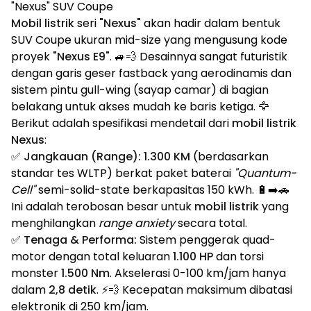
"Nexus" SUV Coupe
Mobil listrik
seri
"Nexus"
akan hadir dalam bentuk
SUV Coupe ukuran mid-size yang mengusung kode
proyek
"Nexus E9"
. 🚙💨 Desainnya sangat futuristik
dengan garis geser fastback yang aerodinamis dan
sistem pintu gull-wing (sayap camar) di bagian
belakang untuk akses mudah ke baris ketiga. 🦅
Berikut adalah spesifikasi mendetail dari
mobil listrik
Nexus
:
✅
Jangkauan (Range):
1.300 KM
(berdasarkan
standar tes WLTP) berkat paket baterai
"Quantum-
Cell"
semi-solid-state berkapasitas 150 kWh. 🔋➡️🚗
Ini adalah terobosan besar untuk
mobil listrik
yang
menghilangkan
range anxiety
secara total.
✅
Tenaga & Performa:
Sistem penggerak quad-
motor dengan total keluaran
1.100 HP
dan torsi
monster
1.500 Nm
. Akselerasi 0-100 km/jam hanya
dalam
2,8 detik
. ⚡💨 Kecepatan maksimum dibatasi
elektronik di 250 km/jam.