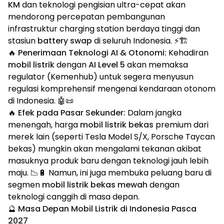
KM
dan teknologi pengisian ultra-cepat akan
mendorong percepatan pembangunan
infrastruktur charging station berdaya tinggi dan
stasiun
battery swap
di seluruh Indonesia. ⚡🏗️
🔥
Penerimaan Teknologi AI & Otonomi:
Kehadiran
mobil listrik
dengan
AI Level 5
akan memaksa
regulator (Kemenhub) untuk segera menyusun
regulasi komprehensif mengenai kendaraan otonom
di Indonesia. 🤖📜
🔥
Efek pada Pasar Sekunder:
Dalam jangka
menengah, harga
mobil listrik bekas
premium dari
merek lain (seperti Tesla Model S/X, Porsche Taycan
bekas) mungkin akan mengalami tekanan akibat
masuknya produk baru dengan teknologi jauh lebih
maju. 📉🔋 Namun, ini juga membuka peluang baru di
segmen
mobil listrik bekas mewah
dengan
teknologi canggih di masa depan.
🔮 Masa Depan Mobil Listrik di Indonesia Pasca
2027