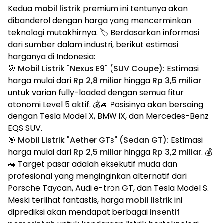
Kedua
mobil listrik
premium ini tentunya akan
dibanderol dengan harga yang mencerminkan
teknologi mutakhirnya. 🏷️ Berdasarkan informasi
dari sumber dalam industri, berikut estimasi
harganya di Indonesia:
🎯
Mobil Listrik "Nexus E9" (SUV Coupe):
Estimasi
harga mulai dari
Rp 2,8 miliar
hingga
Rp 3,5 miliar
untuk varian fully-loaded dengan semua fitur
otonomi Level 5 aktif. 💰🚙 Posisinya akan bersaing
dengan Tesla Model X, BMW iX, dan Mercedes-Benz
EQS SUV.
🎯
Mobil Listrik "Aether GTs" (Sedan GT):
Estimasi
harga mulai dari
Rp 2,5 miliar
hingga
Rp 3,2 miliar
. 💰
🚗 Target pasar adalah eksekutif muda dan
profesional yang menginginkan alternatif dari
Porsche Taycan, Audi e-tron GT, dan Tesla Model S.
Meski terlihat fantastis, harga
mobil listrik
ini
diprediksi akan mendapat berbagai
insentif