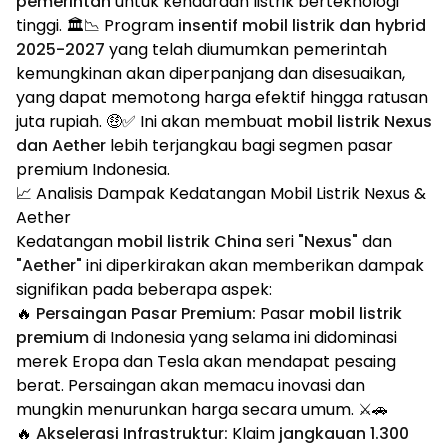
pemerintah
untuk kendaraan listrik berteknologi
tinggi. 🏛️📉 Program
insentif mobil listrik dan hybrid
2025-2027
yang telah diumumkan pemerintah
kemungkinan akan diperpanjang dan disesuaikan,
yang dapat memotong harga efektif hingga ratusan
juta rupiah. 🤑✅ Ini akan membuat
mobil listrik Nexus
dan Aether
lebih terjangkau bagi segmen pasar
premium Indonesia.
📈 Analisis Dampak Kedatangan Mobil Listrik Nexus &
Aether
Kedatangan
mobil listrik China
seri
"Nexus"
dan
"Aether"
ini diperkirakan akan memberikan dampak
signifikan pada beberapa aspek:
🔥
Persaingan Pasar Premium:
Pasar
mobil listrik
premium
di Indonesia yang selama ini didominasi
merek Eropa dan Tesla akan mendapat pesaing
berat. Persaingan akan memacu inovasi dan
mungkin menurunkan harga secara umum. ⚔️🚗
🔥
Akselerasi Infrastruktur:
Klaim
jangkauan 1.300