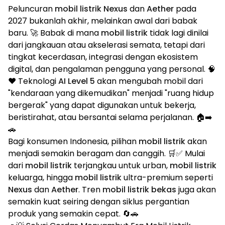
Peluncuran
mobil listrik Nexus
dan
Aether
pada
2027 bukanlah akhir, melainkan awal dari babak
baru. 🚀 Babak di mana
mobil listrik
tidak lagi dinilai
dari jangkauan atau akselerasi semata, tetapi dari
tingkat kecerdasan, integrasi dengan ekosistem
digital, dan pengalaman pengguna yang personal. 🧠
❤️ Teknologi
AI Level 5
akan mengubah mobil dari
"kendaraan yang dikemudikan" menjadi "ruang hidup
bergerak" yang dapat digunakan untuk bekerja,
beristirahat, atau bersantai selama perjalanan. 🏠➡️
🚗
Bagi konsumen Indonesia, pilihan
mobil listrik
akan
menjadi semakin beragam dan canggih. 🛒✅ Mulai
dari
mobil listrik
terjangkau untuk urban,
mobil listrik
keluarga, hingga
mobil listrik
ultra-premium seperti
Nexus
dan
Aether
. Tren
mobil listrik bekas
juga akan
semakin kuat seiring dengan siklus pergantian
produk yang semakin cepat. 🔄🚗