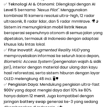
✅
Teknologi AI & Otonomi:
Dilengkapi dengan
AI
Level 5
bernama
"Nexus Pilot"
. Menggunakan
kombinasi 16 kamera resolusi ultra-high, 12 radar
ultrasonik, 8 radar lidar, dan 5 radar mmWave. 🎥📡
Sistem ini memungkinkan
mobil listrik Nexus
beroperasi sepenuhnya otonom di semua jalan yang
dipetakan, termasuk di Indonesia dengan adaptasi
khusus lalu lintas lokal.
✅
Fitur Inovatif:
Augmented Reality HUD
yang
memproyeksikan informasi ke seluruh kaca depan,
Biometric Access System
(pengenalan wajah & sidik
jari), interior dengan material daur ulang dan kayu
hasil reforestasi, serta sistem hiburan dengan layar
OLED melengkung 48 inci. 🖥️🌳
✅
Pengisian Daya:
Mendukung pengisian ultra-fast
900V
yang dapat mengisi daya dari 10% ke 80%
hanya dalam
12 menit
. Juga kompatibel dengan
jaringan
battery swap
generasi ke-3 yang sedang