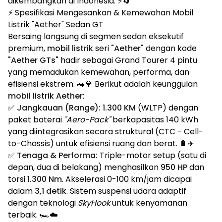
dikembangkan di Indonesia. ⚡🔄
⚡ Spesifikasi Mengesankan & Kemewahan Mobil
Listrik "Aether" Sedan GT
Bersaing langsung di segmen sedan eksekutif
premium,
mobil listrik
seri
"Aether"
dengan kode
"Aether GTs"
hadir sebagai Grand Tourer 4 pintu
yang memadukan kemewahan, performa, dan
efisiensi ekstrem. 🚗💎 Berikut adalah keunggulan
mobil listrik Aether
:
✅
Jangkauan (Range):
1.300 KM
(WLTP) dengan
paket baterai
"Aero-Pack"
berkapasitas 140 kWh
yang diintegrasikan secara struktural (CTC - Cell-
to-Chassis) untuk efisiensi ruang dan berat. 🔋✈️
✅
Tenaga & Performa:
Triple-motor setup (satu di
depan, dua di belakang) menghasilkan
950 HP
dan
torsi
1.300 Nm
. Akselerasi 0-100 km/jam dicapai
dalam
3,1 detik
. Sistem suspensi udara adaptif
dengan teknologi
SkyHook
untuk kenyamanan
terbaik. 🏎️☁️