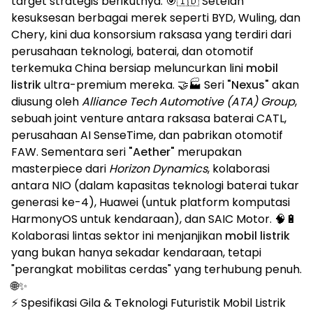
target strategis berikutnya. 🎯🇮🇩 Setelah
kesuksesan berbagai merek seperti BYD, Wuling, dan
Chery, kini dua konsorsium raksasa yang terdiri dari
perusahaan teknologi, baterai, dan otomotif
terkemuka China bersiap meluncurkan lini
mobil
listrik
ultra-premium mereka. 🤝🏭 Seri
"Nexus"
akan
diusung oleh
Alliance Tech Automotive (ATA) Group
,
sebuah joint venture antara raksasa baterai CATL,
perusahaan AI SenseTime, dan pabrikan otomotif
FAW. Sementara seri
"Aether"
merupakan
masterpiece dari
Horizon Dynamics
, kolaborasi
antara NIO (dalam kapasitas teknologi baterai tukar
generasi ke-4), Huawei (untuk platform komputasi
HarmonyOS untuk kendaraan), dan SAIC Motor. 🧠🔋
Kolaborasi lintas sektor ini menjanjikan
mobil listrik
yang bukan hanya sekadar kendaraan, tetapi
"perangkat mobilitas cerdas" yang terhubung penuh.
🌐✨
⚡ Spesifikasi Gila & Teknologi Futuristik Mobil Listrik